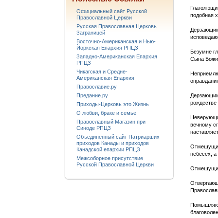
Глаголющим
Официальный сайт Русской
подобная 
Православной Церкви
Русская Православная Церковь
Дерзающим 
Заграницей
исповедающ
Восточно-Американская и Нью-
Йоркская Епархия РПЦЗ
Безумне гл
Западно-Американская Епархия
Сына Божия
РПЦЗ
Чикагская и Средне-
Неприемлю
Американская Епархия
оправдани
Православие.ру
Дерзающим 
Предание.ру
рождестве
Приходы-Церковь это Жизнь
О любви, браке и семье
Неверующим
Православный Магазин при
вечному сп
Синоде РПЦЗ
наставляет
Объединенный сайт Патриарших
приходов Канады и приходов
Отмещущим 
Канадской епархии РПЦЗ
небесех, а
Межсоборное присутствие
Русской Православной Церкви
Отмещущим
Отвергающ
Православ
Помышляющ
благоволен