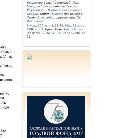
Евпраксии
девы, Тавеннской. Прп.
Макария
(
икона
) Желтоводского,
Унженского. Память
V Вселенского
Собора
. Сщмч.
Николая
пресвитера.
Сщмч.
Александра
пресвитера. Св.
Ираиды
исп.
2 Кор., 169 зач., I, 12-20.
Мф., 91 зач.,
XXII, 23-33.
Прав. Анны:
Гал., 210 зач.
(от полу́), IV, 22-31.
Лк., 36 зач., VIII, 16-
21.
было
борцами.
 VIII в.
ычников.
 им
ые иконы
ий, но
 на
тить
оспода
 Так
та