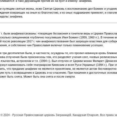
изливаются: и тако дерзающим против их на бунт и измену: анафема.
 хулящим святыя иконы, ихже Святая Церковь к воспоминанию дел Божиих и угоднико
ждения взирающих на оныя ко благочестию, и ко оных подражанию приемлет, и глаго
 идолы: анафема.
 г. были анафематсвованы: «творящие беззакония и гонители веры и Церкви Правосл
 несколько священников «публично похуливших Имя Божие» (1959, 1960 гг.). В течение 
й после революции 1917 г. чин анафематствования был запрещен властями для собор
ения, и собственно чин Православия включал только поминовение усопших.
е три десятилетия были, в частности, осуждены те, кто пролил невинную кровь ближни
Слова отлучения были произнесены тем, кто разделяет учения сект, «новых религиозных
 язычества, астрологии и т.п. (1994 г.). Был отлучен от Церкви монах Филарет (Денисен
рзнул наименовать себя «патриархом Киевским и всея Руси-Украины» (1994 г.).
При э
ить, что предание анафеме не является проклятием, не является актом бесповоротно
м путь к возвращению в Церковь и ко спасению. При покаянии и достаточных основа
жет быть снята. Может быть она снята и после смерти.
t © 2024 - Русская Православная церковь Заграницей. Канадская Eпархия. Все права 