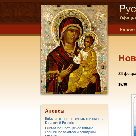
Официа
Новост
Нов
28 февра
15:36
Анонсы
Всѣмъ о.о. настоятелямъ приходовъ
Канадской Епархiи.
Ежегодное Пастырское говѣніе
священнослужителей Канадской