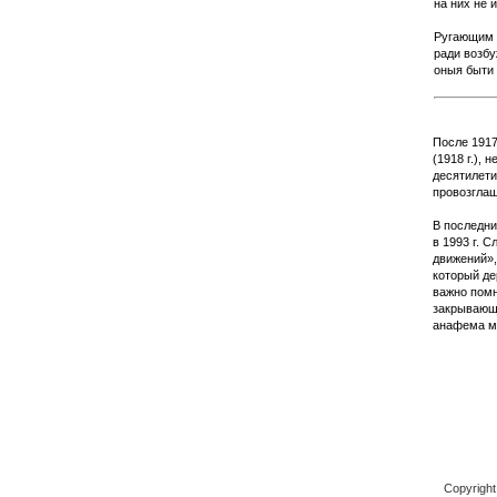
на них не 
Ругающим и
ради возбу
оныя быти
После 1917
(1918 г.),
десятилети
провозглаш
В последни
в 1993 г. 
движений»,
который де
важно помн
закрывающи
анафема мо
Copyrigh