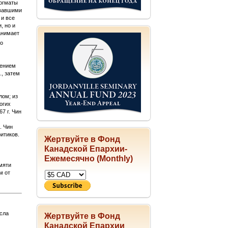
догматы
овавшими
 и все
, но и
анимает
то
лением
., затем
лом; из
огих
7 г. Чин
м
. Чин
итиков.
Жертвуйте в Фонд
Канадской Епархии-
Ежемесячно (Monthly)
мяти
м от
сла
Жертвуйте в Фонд
Канадской Епархии