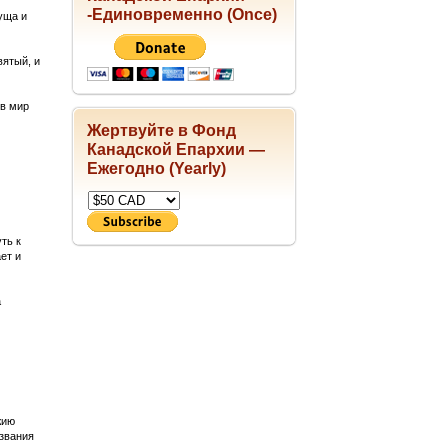
-Единовременно (Once)
уща и
вятый, и
 в мир
Жертвуйте в Фонд
Канадской Епархии —
Ежегодно (Yearly)
ть к
ет и
а
жию
 звания