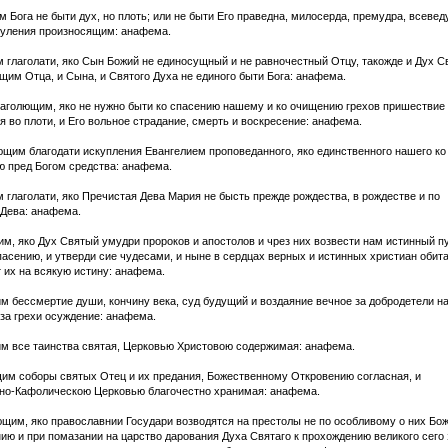
 Бога не быти дух, но плоть; или не быти Его праведна, милосерда, премудра, всевед
хуления произносящим: анафема.
глаголати, яко Сын Божий не единосущный и не равночестный Отцу, такожде и Дух С
им Отца, и Сына, и Святого Духа не единого быти Бога: анафема.
аголющим, яко не нужно быти ко спасению нашему и ко очищению грехов пришествие
 во плоти, и Его вольное страдание, смерть и воскресение: анафема.
щим благодати искупления Евангелием проповеданного, яко единственного нашего ко
ю пред Богом средства: анафема.
глаголати, яко Пречистая Дева Мария не бысть прежде рождества, в рождестве и по
 Дева: анафема.
, яко Дух Святый умудри пророков и апостолов и чрез них возвести нам истинный пу
асению, и утверди сие чудесами, и ныне в сердцах верных и истинных христиан обита
 их на всякую истину: анафема.
бессмертие души, кончину века, суд будущий и воздаяние вечное за добродетели н
 за грехи осуждение: анафема.
 все таинства святая, Церковью Христовою содержимая: анафема.
им соборы святых Отец и их предания, Божественному Откровению согласная, и
но-Кафолическою Церковью благочестно хранимая: анафема.
им, яко православнии Государи возводятся на престолы не по особливому о них Бо
ию и при помазании на царство дарования Духа Святаго к прохождению великого сего