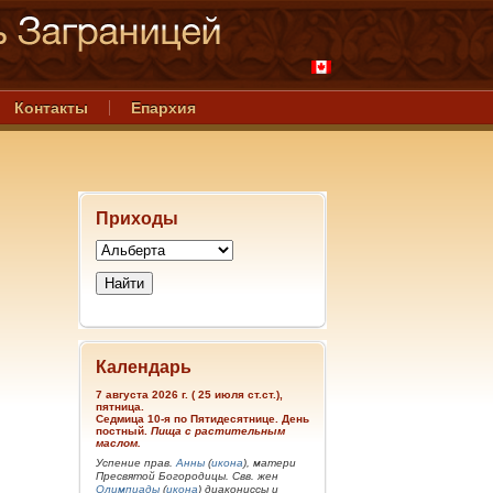
Контакты
Епархия
Приходы
Календарь
7 августа 2026 г. ( 25 июля ст.ст.),
пятница.
Седмица 10-я по Пятидесятнице. День
постный.
Пища с растительным
маслом.
Успение прав.
Анны
(
икона
), матери
Пресвятой Богородицы. Свв. жен
Олимпиады
(
икона
) диакониссы и