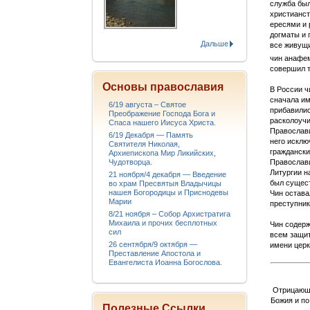
служба был
христианст
ересями и 
догматы и 
Дальше
все живущи
чин анафе
совершил т
Основы православия
В России ч
сначала им
6/19 августа – Святое
прибавилис
Преображение Господа Бога и
расколоучи
Спаса нашего Иисуса Христа.
Православи
6/19 Декабря — Память
него исклю
Святителя Николая,
граждански
Архиепископа Мир Ликийских,
Православи
Чудотворца.
Литургии н
21 ноября/4 декабря — Введение
был сущест
во храм Пресвятыя Владычицы
нашея Богородицы и Приснодевы
Чин остава
Марии
преступник
8/21 ноября – Собор Архистратига
Михаила и прочих бесплотных
Чин содерж
сил
всем защит
26 сентября/9 октября —
имени церк
Преставление Апостола и
Евангелиста Иоанна Богослова.
Отрицающи
Божия и по
Полезные Ссылки