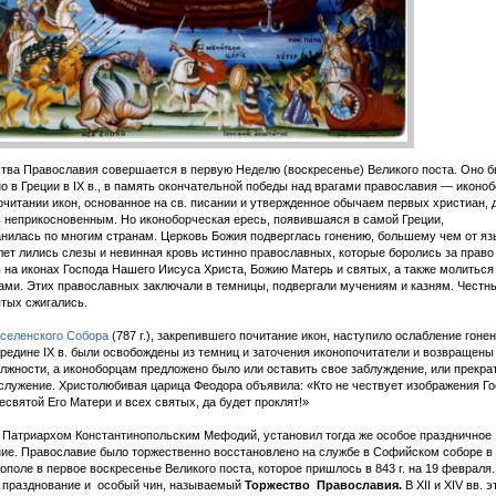
тва Православия совершается в первую Неделю (воскресенье) Великого поста. Оно 
о в Греции в IX в., в память окончательной победы над врагами православия — иконо
очитании икон, основанное на св. писании и утвержденное обычаем первых христиан, до
 неприкосновенным. Но иконоборческая ересь, появившаяся в самой Греции,
нилась по многим странам. Церковь Божия подверглась гонению, большему чем от яз
лет лились слезы и невинная кровь истинно православных, которые боролись за право
 на иконах Господа Нашего Иисуса Христа, Божию Матерь и святых, а также молиться
ами. Этих православных заключали в темницы, подвергали мучениям и казням. Честн
тых сжигались.
Вселенского Собора
(787 г.), закрепившего почитание икон, наступило ослабление гонен
ередине IX в. были освобождены из темниц и заточения иконопочитатели и возвращены
лжности, а иконоборцам предложено было или оставить свое заблуждение, или прекра
служение. Христолюбивая царица Феодора объявила: «Кто не чествует изображения Г
есвятой Его Матери и всех святых, да будет проклят!»
Патриархом Константинопольским Мефодий, установил тогда же особое праздничное
ие. Православие было торжественно восстановлено на службе в Софийском соборе в
ополе в первое воскресенье Великого поста, которое пришлось в 843 г. на 19 февраля.
 празднование и особый чин, называемый
Торжество Православия.
В XII и XIV вв. э