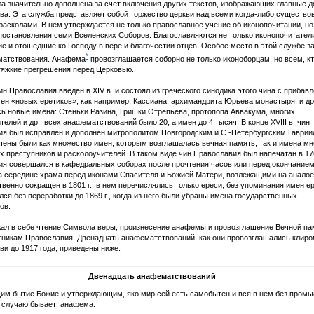
а значительно дополнена за счет включения других текстов, изображающих главные 
ва. Эта служба представляет собой торжество церкви над всеми когда-либо существ
расколами. В нем утверждается не только православное учение об иконопочитании, но
постановления семи Вселенских Соборов. Благославляются не только иконопочитатели
е и отошедшие ко Господу в вере и благочестии отцев. Особое место в этой службе з
*
матствования. Анафема
провозглашается соборно не только иконоборцам, но всем, к
яжкие прегрешения перед Церковью.
ин Православия введен в XIV в. и состоял из греческого синодика этого чина с прибав
ен «новых еретиков», как например, Кассиана, архимандрита Юрьева монастыря, и др
ь новые имена: Стеньки Разина, Гришки Отрепьева, протопопа Аввакума, многих
телей и др.; всех анафематствований было 20, а имен до 4 тысяч. В конце XVIII в. чин
я был исправлен и дополнен митрополитом Новгородским и С.-Петербургским Гаврии
чены были как множество имен, которым возглашалась вечная память, так и имена мн
х преступников и расколоучителей. В таком виде чин Православия был напечатан в 176
я совершался в кафедральных соборах после прочтения часов или перед окончание
а середине храма перед иконами Спасителя и Божией Матери, возлежащими на аналое
венно сокращен в 1801 г., в нем перечислялись только ереси, без упоминания имен ер
лся без переработки до 1869 г., когда из него были убраны имена государственных
ов.
ал в себе чтение Символа веры, произнесение анафемы и провозглашение Вечной па
никам Православия. Двенадцать анафематствований, как они провозглашались клиро
ви до 1917 года, приведены ниже.
Двенадцать анафематствований
м бытие Божие и утверждающим, яко мир сей есть самобытен и вся в нем без промы
 случаю бывает: анафема.