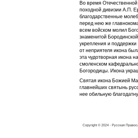
Во время Отечественной 
походной дивизии А.П. 
благодарственные молеб
перед нею же главнокома
всем войском молил Бог
знаменитой Бородинской 
укрепления и поддержки
от неприятеля икона бы
эта чудотворная икона н
смоленском кафедрально
Богородицы. Икона укра
Святая икона Божией Ма
главнейших святынь рус
нее обильную благодатн
Copyright © 2024 - Русская Право