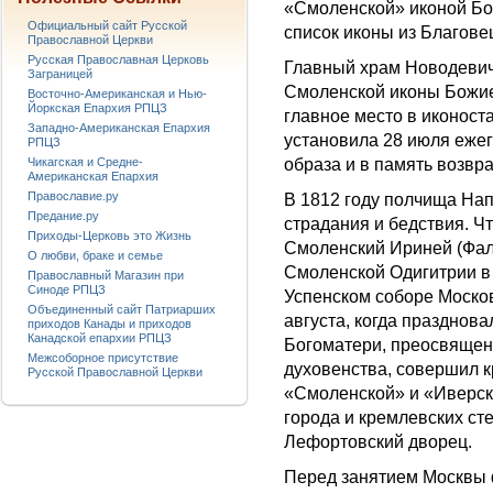
«Смоленской» иконой Бо
Официальный сайт Русской
список иконы из Благове
Православной Церкви
Русская Православная Церковь
Главный храм Новодевич
Заграницей
Смоленской иконы Божией
Восточно-Американская и Нью-
Йоркская Епархия РПЦЗ
главное место в иконост
Западно-Американская Епархия
установила 28 июля ежег
РПЦЗ
Чикагская и Средне-
образа и в память возвр
Американская Епархия
Православие.ру
В 1812 году полчища Нап
Предание.ру
страдания и бедствия. Ч
Приходы-Церковь это Жизнь
Смоленский Ириней (Фаль
О любви, браке и семье
Смоленской Одигитрии в 
Православный Магазин при
Синоде РПЦЗ
Успенском соборе Москов
Объединенный сайт Патриарших
августа, когда празднов
приходов Канады и приходов
Канадской епархии РПЦЗ
Богоматери, преосвящен
Межсоборное присутствие
духовенства, совершил к
Русской Православной Церкви
«Смоленской» и «Иверско
города и кремлевских ст
Лефортовский дворец.
Перед занятием Москвы 