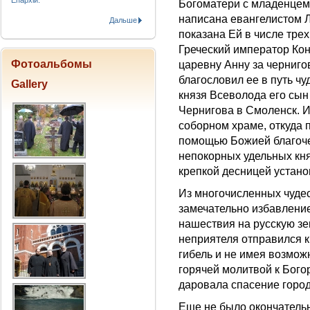
Епархіи.
Богоматери с младенцем
написана евангелистом 
Дальше
показана Ей в числе трех
Греческий император Ко
Фотоальбомы
царевну Анну за черниго
благословил ее в путь ч
Gallery
князя Всеволода его сы
Чернигова в Смоленск. И
соборном храме, откуда
помощью Божией благоч
непокорных удельных кня
крепкой десницей устано
Из многочисленных чудес
замечательно избавление
нашествия на русскую зе
неприятеля отправился к
гибель и не имея возможн
горячей молитвой к Бого
даровала спасение город
Еще не было окончательн