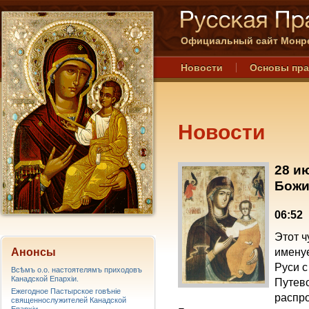
Официальный сайт Монре
Новости
Основы пр
Новости
28 и
Божи
06:52
Этот 
Анонсы
имену
Руси с
Всѣмъ о.о. настоятелямъ приходовъ
Канадской Епархiи.
Путев
Ежегодное Пастырское говѣніе
распр
священнослужителей Канадской