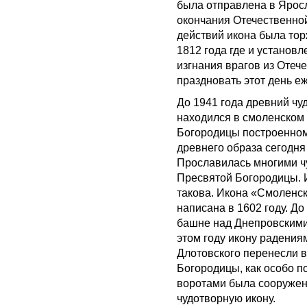
была отправлена в Яросл
окончания Отечественно
действий икона была то
1812 года где и установ
изгнания врагов из Отеч
праздновать этот день е
До 1941 года древний ч
находился в смоленском
Богородицы построенном 
древнего образа сегодня
Прославилась многими ч
Пресвятой Богородицы. И
такова. Икона «Смоленс
написана в 1602 году. До
башне над Днепровскими
этом году икону радения
Длотовского перенесли в
Богородицы, как особо п
воротами была сооружен
чудотворную икону.