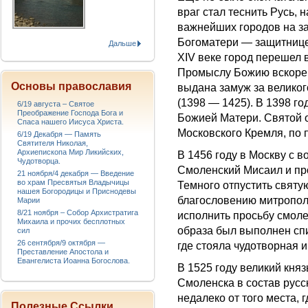
враг стал теснить Русь, 
важнейших городов на за
Богоматери — защитнице
Дальше
XIV веке город перешел 
Промыслу Божию вскоре 
Основы православия
выдана замуж за велико
(1398 — 1425). В 1398 г
6/19 августа – Святое
Преображение Господа Бога и
Божией Матери. Святой 
Спаса нашего Иисуса Христа.
Московского Кремля, по п
6/19 Декабря — Память
Святителя Николая,
Архиепископа Мир Ликийских,
В 1456 году в Москву с 
Чудотворца.
Смоленский Мисаил и пр
21 ноября/4 декабря — Введение
во храм Пресвятыя Владычицы
Темного отпустить святу
нашея Богородицы и Приснодевы
благословению митропол
Марии
8/21 ноября – Собор Архистратига
исполнить просьбу смолен
Михаила и прочих бесплотных
образа был выполнен спи
сил
26 сентября/9 октября —
где стояла чудотворная и
Преставление Апостола и
Евангелиста Иоанна Богослова.
В 1525 году великий кня
Смоленска в состав русс
недалеко от того места,
Полезные Ссылки