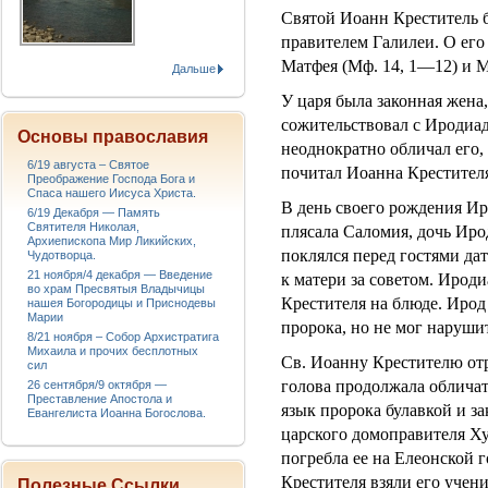
Святой Иоанн Креститель 
правителем Галилеи. О его
Матфея (Мф. 14, 1—12) и М
Дальше
У царя была законная жена
сожительствовал с Иродиад
Основы православия
неоднократно обличал его, 
6/19 августа – Святое
почитал Иоанна Крестителя
Преображение Господа Бога и
Спаса нашего Иисуса Христа.
В день своего рождения Ир
6/19 Декабря — Память
Святителя Николая,
плясала Саломия, дочь Иро
Архиепископа Мир Ликийских,
поклялся перед гостями дат
Чудотворца.
21 ноября/4 декабря — Введение
к матери за советом. Ироди
во храм Пресвятыя Владычицы
Крестителя на блюде. Ирод
нашея Богородицы и Приснодевы
Марии
пророка, но не мог наруши
8/21 ноября – Собор Архистратига
Михаила и прочих бесплотных
Св. Иоанну Крестителю от
сил
голова продолжала обличат
26 сентября/9 октября —
Преставление Апостола и
язык пророка булавкой и за
Евангелиста Иоанна Богослова.
царского домоправителя Хуз
погребла ее на Елеонской г
Крестителя взяли его учени
Полезные Ссылки