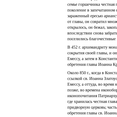
семье горшечника честная г
поколение в запечатанном 
зараженный ересью арианст
от главы, он совратил множ
открылось, он бежал, зако
впоследствии снова забрать
поселились благочестивые 
В 452 г. архимандриту мон
сокрытия своей главы, и о
Емессу, а затем в Констан
обретения главы Иоанна Кр
Около 850 г., когда в Конс
ссылкой св. Иоанна Златоус
Емессу, а оттуда, во время
позже, во времена иконобо
иконопочитания Патриарху
где хранилась честная глав
придворную церковь; часть
обретения главы св. Иоанн