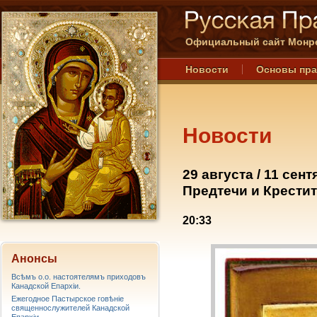
Официальный сайт Монре
Новости
Основы пр
Новости
29 августа / 11 се
Предтечи и Крестит
20:33
Анонсы
Всѣмъ о.о. настоятелямъ приходовъ
Канадской Епархiи.
Ежегодное Пастырское говѣніе
священнослужителей Канадской