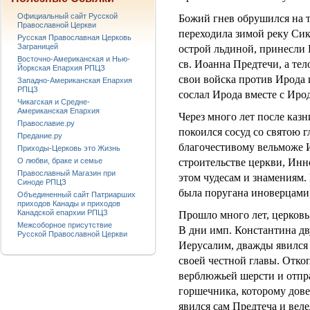
Официальный сайт Русской
Божий гнев обрушился на т
Православной Церкви
переходила зимой реку Сик
Русская Православная Церковь
Заграницей
острой льдиной, принесли 
Восточно-Американская и Нью-
св. Иоанна Предтечи, а те
Йоркская Епархия РПЦЗ
свои войска против Ирода 
Западно-Американская Епархия
РПЦЗ
сослал Ирода вместе с Иро
Чикагская и Средне-
Американская Епархия
Через много лет после казн
Православие.ру
покоился сосуд со святою 
Предание.ру
благочестивому вельможе И
Приходы-Церковь это Жизнь
О любви, браке и семье
строительстве церкви, Ин
Православный Магазин при
этом чудесам и знамениям.
Синоде РПЦЗ
была поругана иноверцами, 
Объединенный сайт Патриарших
приходов Канады и приходов
Канадской епархии РПЦЗ
Прошло много лет, церковь
Межсоборное присутствие
В дни имп. Константина д
Русской Православной Церкви
Иерусалим, дважды явился 
своей честной главы. Отко
верблюжьей шерсти и отпра
горшечника, которому дов
явился сам Предтеча и вел