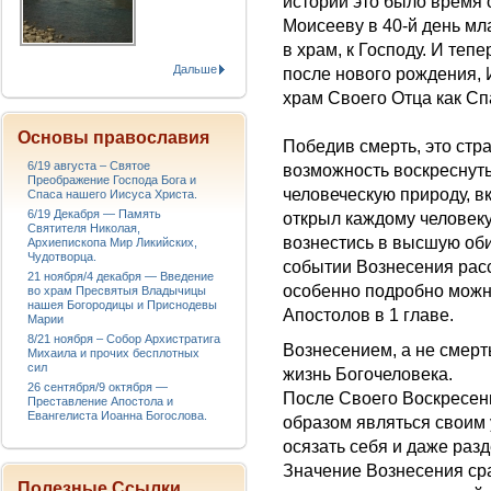
истории это было время 
Моисееву в 40-й день м
в храм, к Господу. И теп
Дальше
после нового рождения, 
храм Своего Отца как Сп
Основы православия
Победив смерть, это стр
6/19 августа – Святое
возможность воскреснуть
Преображение Господа Бога и
человеческую природу, в
Спаса нашего Иисуса Христа.
6/19 Декабря — Память
открыл каждому человек
Святителя Николая,
вознестись в высшую оби
Архиепископа Мир Ликийских,
Чудотворца.
событии Вознесения рас
21 ноября/4 декабря — Введение
особенно подробно можно
во храм Пресвятыя Владычицы
нашея Богородицы и Приснодевы
Апостолов в 1 главе.
Марии
8/21 ноября – Собор Архистратига
Вознесением, а не смерть
Михаила и прочих бесплотных
сил
жизнь Богочеловека.
26 сентября/9 октября —
После Своего Воскресен
Преставление Апостола и
Евангелиста Иоанна Богослова.
образом являться своим 
осязать себя и даже раз
Значение Вознесения ср
Полезные Ссылки