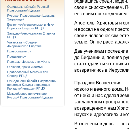
родившись среди людей,
Официальный сайт Русской
своим снисхождением. П
Православной Церкви
ее своим восхождением.
Русская Православная Церковь
Заграницей
Апостолы Христовы и свя
Восточно-Американская и Нью-
Йоркская Епархия РПЦЗ
и воссел на одном прест
Западно-Американская Епархия
своим человеческим есте
РПЦЗ
земле, Он не расставалс
Чикагская и Средне-
Американская Епархия
Дав ученикам последние 
Православие.ру
Предание.ру
до Вифании и, подняв рук
Приходы-Церковь это Жизнь
стал отдаляться от них и
О любви, браке и семье
возвратились в Иерусал
Православный Магазин при
Синоде РПЦЗ
Объединенный сайт Патриарших
Праздник Вознесения — э
приходов Канады и приходов
Канадской епархии РПЦЗ
нового и вечного дома, 
Межсоборное присутствие
от неба и нас сделал зе
Русской Православной Церкви
запланетном пространстве
возвращенном нам Христо
науках и идеологиях и к
Вознесеньев день — посл