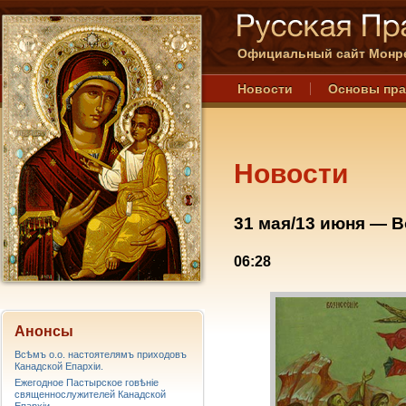
Официальный сайт Монре
Новости
Основы пр
Новости
31 мая/13 июня — В
06:28
Анонсы
Всѣмъ о.о. настоятелямъ приходовъ
Канадской Епархiи.
Ежегодное Пастырское говѣніе
священнослужителей Канадской