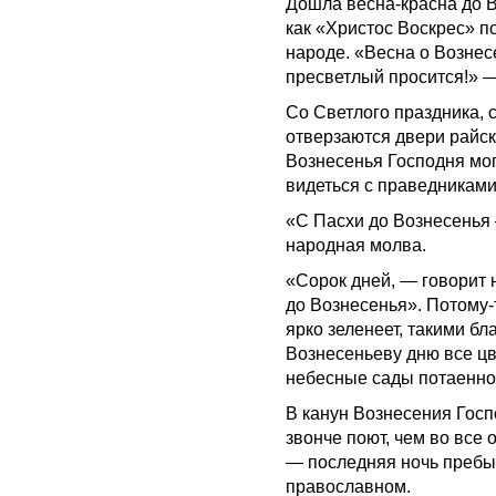
Дошла весна-красна до В
как «Христос Воскрес» по
народе. «Весна о Вознес
пресветлый просится!» 
Со Светлого праздника, 
отверзаются двери райск
Вознесенья Господня мо
видеться с праведниками
«С Пасхи до Вознесенья
народная молва.
«Сорок дней, — говорит 
до Вознесенья». Потому-
ярко зеленеет, такими бл
Вознесеньеву дню все ц
небесные сады потаенно
В канун Вознесения Госп
звонче поют, чем во все о
— последняя ночь пребы
православном.