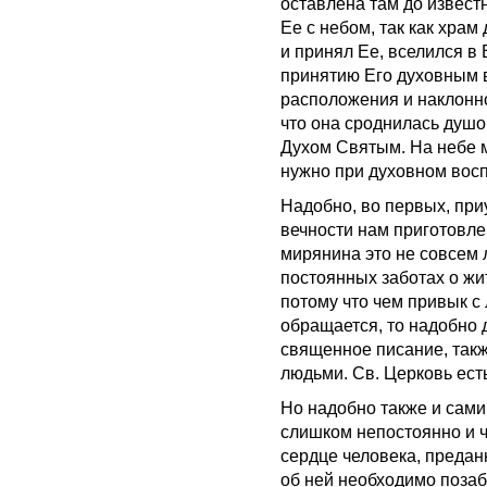
оставлена там до извест
Ее с небом, так как храм
и принял Ее, вселился в 
принятию Его духовным 
расположения и наклонно
что она сроднилась душ
Духом Святым. На небе м
нужно при духовном восп
Надобно, во первых, приу
вечности нам приготовле
мирянина это не совсем л
постоянных заботах о жи
потому что чем привык с 
обращается, то надобно 
священное писание, так
людьми. Св. Церковь ест
Но надобно также и сами
слишком непостоянно и ч
сердце человека, преданн
об ней необходимо позаб