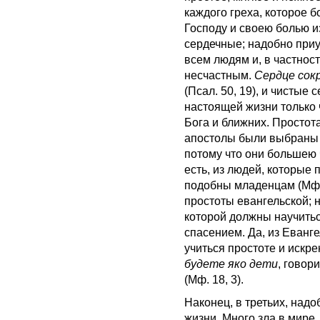
каждого греха, которое б
Господу и своею болью 
сердечные; надобно приуч
всем людям и, в частнос
несчастным.
Сердце сок
(Псал. 50, 19), и чистые 
настоящей жизни только
Бога и ближних. Простота
апостолы были выбраны 
потому что они большею 
есть, из людей, которые
подобны младенцам (Мф. 
простоты евангельской; н
которой должны научитьс
спасением. Да, из Еванг
учиться простоте и искре
будете яко дети
, говор
(Мф. 18, 3).
Наконец, в третьих, надо
жизни. Много зла в мире,