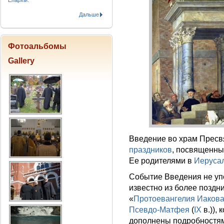
Епархіи.
Дальше
Фотоальбомы
Gallery
Введение во храм Пресв
праздников
, посвященн
Ее родителями в
Иеруса
Событие Введения не уп
известно из более поздн
«
Протоевангелия Иаков
Псевдо-Матфея
(
IX
в.)),
дополнены подробностям