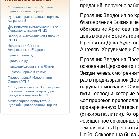
преданий, поручена заб
Официальный сайт Русской
Православной Церкви
Праздник Введения во х
Русская Православная Церковь
Заграницей
благоволения Божия к че
Восточно-Американская и Нью-
обетование Христова пр
Йоркская Епархия РПЦЗ
день в жизни Богоматери
Западно-Американская Епархия
РПЦЗ
Пресвятая Дева будет по
Чикагская и Средне-
Ангелов, Херувимов и С
Американская Епархия
Православие.ру
Праздник Введения Прес
Предание.ру
основании Церковного пр
Приходы-Церковь это Жизнь
О любви, браке и семье
Зиждителева смотрения» 
Православный Магазин при
раз в предизбранной Дев
Синоде РПЦЗ
нарушает молчание Свя
Объединенный сайт Патриарших
приходов Канады и приходов
пути Господни, которые 
Канадской епархии РПЦЗ
«от пророков проповеда
Межсоборное присутствие
Русской Православной Церкви
пронареченную Матерь и
(стихира на литии), Кото
«священное сокровище с
земная жизнь Пресвятой
Небо. Сокровенна была 