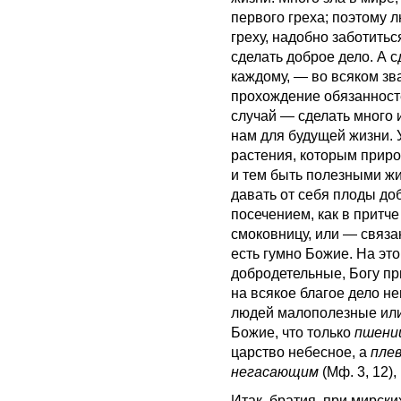
первого греха; поэтому 
греху, надобно заботитьс
сделать доброе дело. А 
каждому, — во всяком зв
прохождение обязанносте
случай — сделать много 
нам для будущей жизни. У
растения, которым приро
и тем быть полезными ж
давать от себя плоды до
посечением, как в притч
смоковницу, или — связа
есть гумно Божие. На это
добродетельные, Богу п
на всякое благое дело не
людей малополезные или
Божие, что только
пшени
царство небесное, а
пле
негасающим
(Мф. 3, 12)
Итак, братия, при мирски