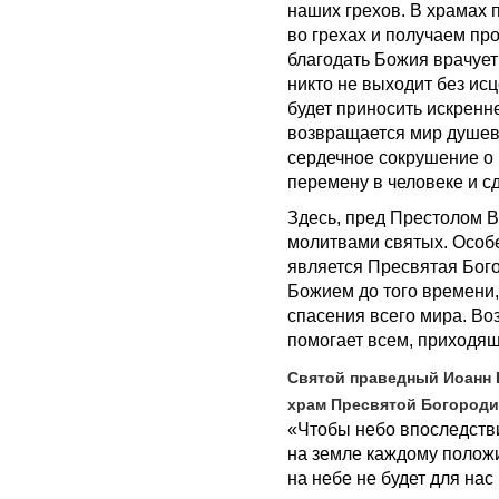
наших грехов. В храмах
во грехах и получаем пр
благодать Божия врачуе
никто не выходит без исц
будет приносить искренн
возвращается мир душевн
сердечное сокрушение о 
перемену в человеке и с
Здесь, пред Престолом 
молитвами святых. Особ
является Пресвятая Бого
Божием до того времени,
спасения всего мира. Во
помогает всем, приходящ
Святой праведный Иоанн 
храм Пресвятой Богород
«Чтобы небо впоследств
на земле каждому положи
на небе не будет для на