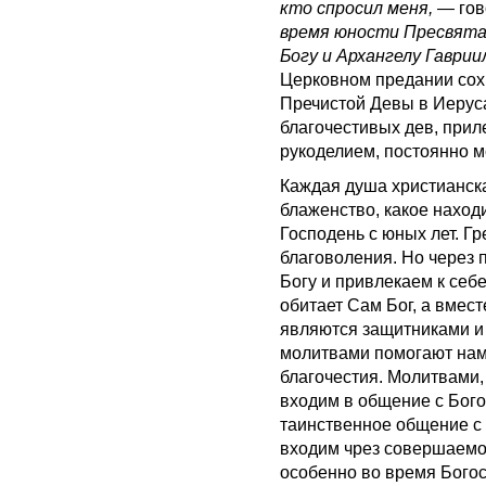
кто спросил меня,
— гов
время юности Пресвята
Богу и Архангелу Гаври
Церковном предании сох
Пречистой Девы в Иерус
благочестивых дев, при
рукоделием, постоянно м
Каждая душа христианска
блаженство, какое наход
Господень с юных лет. Гр
благоволения. Но через
Богу и привлекаем к себ
обитает Сам Бог, а вмес
являются защитниками и
молитвами помогают нам
благочестия. Молитвами
входим в общение с Бого
таинственное общение с
входим чрез совершаемо
особенно во время Бого