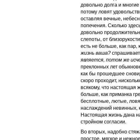
довольно долга и многие
потому ловят удовольств
оставляя вечные, небесн
попечения. Сколько здес
довольно продолжительн
слепоты, от близорукост
есть не больше, как пар,
жизнь ваша?
спрашивает
является, потом же исч
преклонных лет обыкнове
как бы прошедшее сновид
скоро проходит, нискольк
всякому, что настоящая 
больше, как приманка гр
бесплотные, лютые, ловят
наслаждений невинных, к
Настоящая жизнь дана н
стройном согласии.
Во вторых, надобно стяж
простое, мягкое и нежное