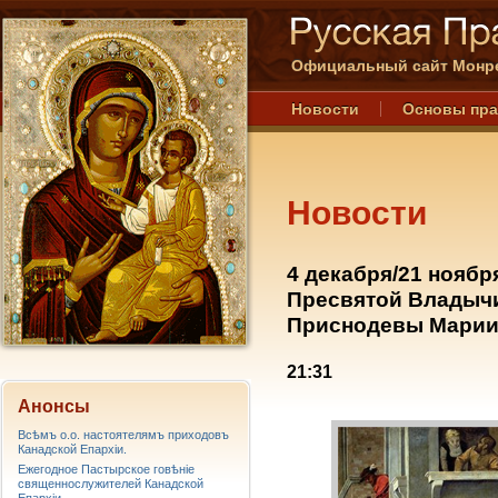
Официальный сайт Монре
Новости
Основы пр
Новости
4 декабря/21 ноябр
Пресвятой Владыч
Приснодевы Марии
21:31
Анонсы
Всѣмъ о.о. настоятелямъ приходовъ
Канадской Епархiи.
Ежегодное Пастырское говѣніе
священнослужителей Канадской