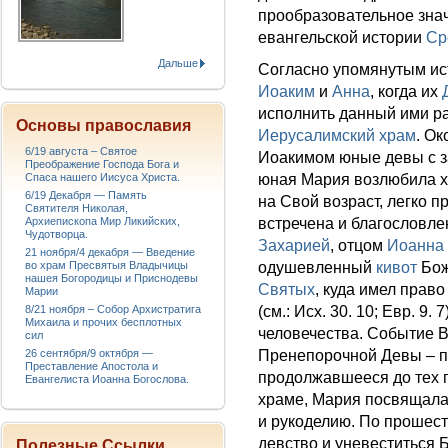
прообразовательное значе
евангельской истории
Ср
Дальше
Согласно упомянутым ис
Иоаким
и
Анна
, когда их
исполнить данный ими ран
Основы православия
Иерусалимский храм
. О
6/19 августа – Святое
Иоакимом юные девы с з
Преображение Господа Бога и
Спаса нашего Иисуса Христа.
юная Мария возлюбила х
6/19 Декабря — Память
на Свой возраст, легко 
Святителя Николая,
Архиепископа Мир Ликийских,
встречена и благословл
Чудотворца.
Захарией
, отцом
Иоанна 
21 ноября/4 декабря — Введение
во храм Пресвятыя Владычицы
одушевленный
кивот
Бож
нашея Богородицы и Приснодевы
Святых
, куда имел право
Марии
8/21 ноября – Собор Архистратига
(см.: Исх. 30. 10; Евр. 9
Михаила и прочих бесплотных
человечества. Событие В
сил
26 сентября/9 октября —
Пренепорочной Девы – п
Преставление Апостола и
продолжавшееся до тех п
Евангелиста Иоанна Богослова.
храме, Мария посвящала
и рукоделию. По прошес
девство и уневеститься Б
Полезные Ссылки