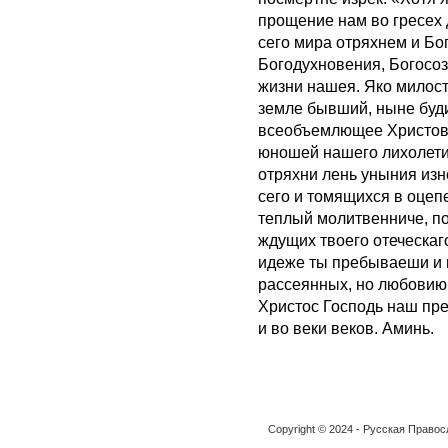
прощение нам во гресех 
сего мира отряхнем и Бо
Богодухновения, Богосоз
жизни нашея. Яко милос
земле бывший, ныне буд
всеобъемлющее Христов
юношей нашего лихолети
отряхни лень уныния из
сего и томящихся в оцеп
теплый молитвенниче, по
ждущих твоего отеческаг
идеже ты пребываеши и м
рассеянных, но любовию 
Христос Господь наш пре
и во веки веков. Аминь.
Copyright © 2024 - Русская Право