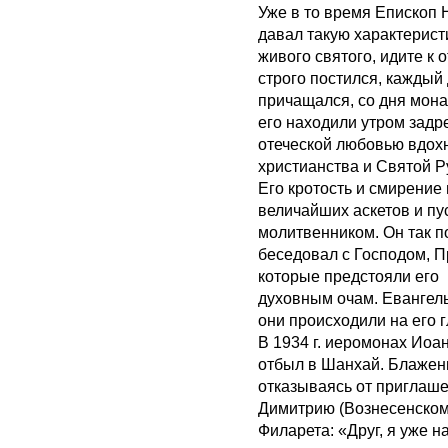
Уже в то время Епископ 
давал такую характерист
живого святого, идите к
строго постился, каждый
причащался, со дня мона
его находили утром задр
отеческой любовью вдох
христианства и Святой Р
Его кротость и смирение
величайших аскетов и пу
молитвенником. Он так по
беседовал с Господом, П
которые предстояли его
духовным очам. Евангель
они происходили на его г
В 1934 г. иеромонах Иоан
отбыл в Шанхай. Блажен
отказываясь от приглаше
Димитрию (Вознесенском
Филарета: «Друг, я уже на