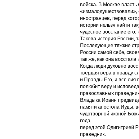
войска. В Москве власть
«измалодушествовали», о
иностранцев, перед кото
истории нельзя найти так
чудесное восстание его, 
Такова история России, т
Последующие тяжкие стр
России самой себе, свое
так же, как она восстала 
Когда люди духовно восст
твердая вера в правду 
и Правды Его, и вся сия 
полюбит веру и исповеда
православных праведник
Владыка Иоанн предвидел 
памяти апостола Иуды, в
чудотворной иконой Божи
года,
перед этой Одигитрией Р
праведник.