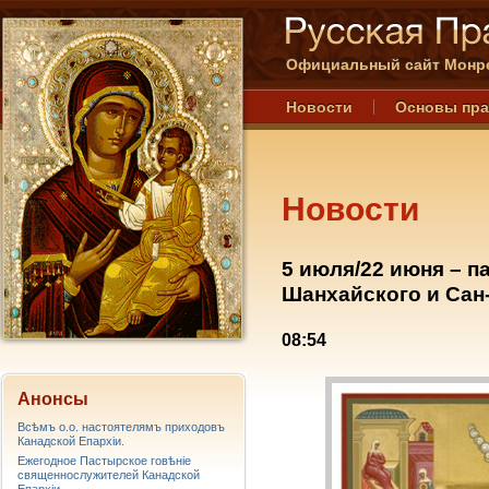
Официальный сайт Монре
Новости
Основы пр
Новости
5 июля/22 июня – п
Шанхайского и Сан
08:54
Анонсы
Всѣмъ о.о. настоятелямъ приходовъ
Канадской Епархiи.
Ежегодное Пастырское говѣніе
священнослужителей Канадской