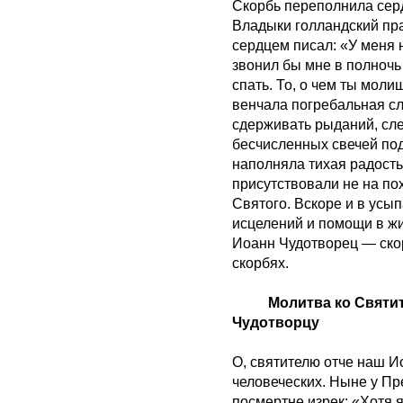
Скорбь переполнила сер
Владыки голландский пр
сердцем писал: «У меня н
звонил бы мне в полночь 
спать. То, о чем ты мол
венчала погребальная с
сдерживать рыданий, сле
бесчисленных свечей под
наполняла тихая радость.
присутствовали не на по
Святого. Вскоре и в усы
исцелений и помощи в жи
Иоанн Чудотворец — ско
скорбях.
Молитва ко Святи
Чудотворцу
О, святителю отче наш 
человеческих. Ныне у Пр
посмертне изрек: «Хотя 