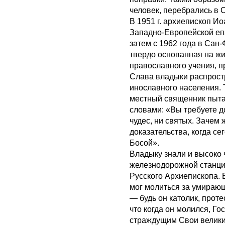
человек, перебрались в 
В 1951 г. архиепископ 
Западно-Европейской еп
затем с 1962 года в Сан
твердо основанная на жи
православного учения, 
Слава владыки распростр
инославного населения. 
местный священник пыт
словами: «Вы требуете до
чудес, ни святых. Зачем
доказательства, когда с
Босой».
Владыку знали и высоко 
железнодорожной станци
Русского Архиепископа. 
мог молиться за умирающ
— будь он католик, проте
что когда он молился, Г
страждущим Свои велики