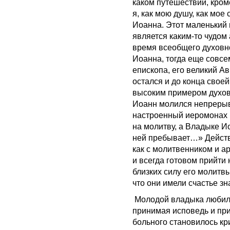
каком путешествии, кро
я, как мою душу, как мо
Иоанна. Этот маленький и
является каким-то чудом 
время всеобщего духовн
Иоанна, тогда еще совсе
епископа, его великий А
остался и до конца свое
высоким примером духов
Иоанн молился непрерыв
настроенный иеромонах 
на молитву, а Владыке Ио
ней пребывает…» Действ
как с молитвенником и а
и всегда готовом прийти 
близких силу его молитв
что они имели счастье зн
Молодой владыка любил 
принимая исповедь и пр
больного становилось кр