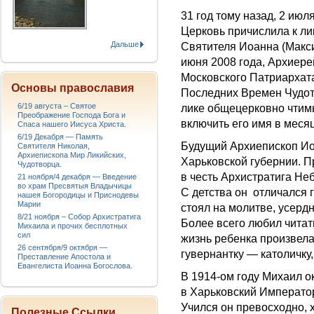
31 год тому назад, 2 ию
Церковь причислила к ли
Дальше
Святителя Иоанна (Макс
июня 2008 года, Архиер
Московского Патриархат
Основы православия
Последних Времен Чудот
6/19 августа – Святое
лике общецерковно чтим
Преображение Господа Бога и
включить его имя в меся
Спаса нашего Иисуса Христа.
6/19 Декабря — Память
Будущий Архиепископ Иоа
Святителя Николая,
Архиепископа Мир Ликийских,
Харьковской губернии. 
Чудотворца.
в честь Архистратига Не
21 ноября/4 декабря — Введение
во храм Пресвятыя Владычицы
С детства он отличался 
нашея Богородицы и Приснодевы
Марии
стоял на молитве, усердн
8/21 ноября – Собор Архистратига
Более всего любил читат
Михаила и прочих бесплотных
сил
жизнь ребенка произвела
26 сентября/9 октября —
гувернантку — католичку
Преставление Апостола и
Евангелиста Иоанна Богослова.
В 1914-ом году Михаил о
в Харьковский Император
Учился он превосходно, 
Полезные Ссылки