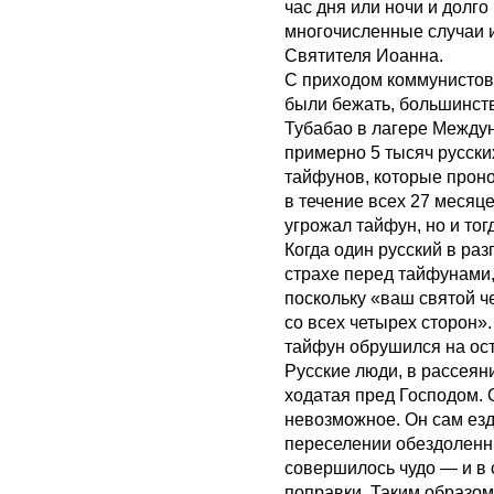
час дня или ночи и долго
многочисленные случаи 
Святителя Иоанна.
С приходом коммунистов 
были бежать, большинств
Тубабао в лагере Между
примерно 5 тысяч русски
тайфунов, которые проно
в течение всех 27 месяц
угрожал тайфун, но и тог
Когда один русский в ра
страхе перед тайфунами, 
поскольку «ваш святой ч
со всех четырех сторон»
тайфун обрушился на ост
Русские люди, в рассеян
ходатая пред Господом. 
невозможное. Он сам езд
переселении обездоленн
совершилось чудо — и в
поправки. Таким образом