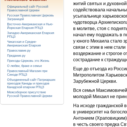
житий святых и духовной
Официальный сайт Русской
содействовала начальным
Православной Церкви
Русская Православная Церковь
усыпальнице харьковско
Заграницей
чудотворца Архиепископа
Восточно-Американская и Нью-
Йоркская Епархия РПЦЗ
в молитве, стоя с подня
Западно-Американская Епархия
начал ему подражать в п
РПЦЗ
у юного Михаила стало зр
Чикагская и Средне-
Американская Епархия
связи с этим в нем стал
Православие.ру
воздержание и строгое о
Предание.ру
сострадание к страждущ
Приходы-Церковь это Жизнь
О любви, браке и семье
Еще до отъезда из Росс
Православный Магазин при
Митрополитом Харьковск
Синоде РПЦЗ
Объединенный сайт Патриарших
Зарубежной Церкви.
приходов Канады и приходов
Канадской епархии РПЦЗ
Вся семья Максимовичей
Межсоборное присутствие
Русской Православной Церкви
молодой Михаил не прин
На исходе гражданской в
в университет на богосло
Антонием (Храповицким)
в честь своего предка Св