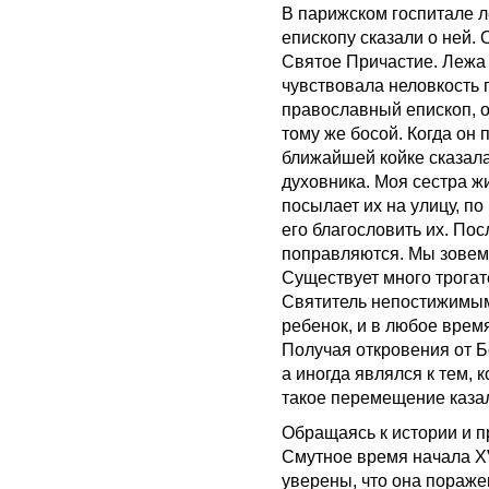
В парижском госпитале 
епископу сказали о ней. 
Святое Причастие. Лежа 
чувствовала неловкость 
православный епископ, 
тому же босой. Когда он
ближайшей койке сказала
духовника. Моя сестра жи
посылает их на улицу, по
его благословить их. По
поправляются. Мы зовем
Существует много трогат
Святитель непостижимым
ребенок, и в любое время
Получая откровения от Б
а иногда являлся к тем,
такое перемещение каза
Обращаясь к истории и пр
Смутное время начала XVI
уверены, что она пораже