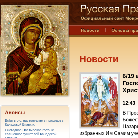
Официальный сайт Монре
Новости
Основы пр
Новости
6/19
Госп
Хрис
12:43
Анонсы
В Пре
Божест
Всѣмъ о.о. настоятелямъ приходовъ
Канадской Епархiи.
Назаря
Ежегодное Пастырское говѣніе
избранных Им Самим уче
священнослужителей Канадской