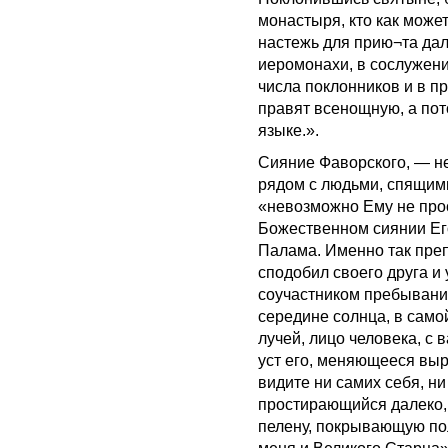
монастыря, кто как может
настежь для прию¬та дал
иеромонахи, в сослужени
числа поклонников и в п
правят всенощную, а пот
языке.».
Сияние Фаворского, — не
рядом с людьми, спящим
«невозможно Ему не прос
Божественном сиянии Его
Палама. Именно так пр
сподобил своего друга и
соучастником пребывани
середине солнца, в само
лучей, лицо человека, с
уст его, меняющееся выра
видите ни самих себя, ни
простирающийся далеко,
пелену, покрывающую пол