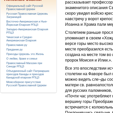
рассказывает профессор
Официальный сайт Русской
знаменитого описания Св
Православной Церкви
скоро увидел войско кр
Русская Православная Церковь
Заграницей
навстречу у ворот крепо
Восточно-Американская и Нью-
Иоанна и Храма пали ме
Йоркская Епархия РПЦЗ
Западно-Американская Епархия
Столетием раньше просл
РПЦЗ
Чикагская и Средне-
упоминает в своем «Хожд
Американская Епархия
версе горы место высоко,
Православие.ру
месте преобразился есть 
Предание.ру
Приходы-Церковь это Жизнь
создана на месте том во
О любви, браке и семье
пророк Моисея и Илии.».
Православный Магазин при
Синоде РПЦЗ
Все это впоследствии ис
Объединенный сайт Патриарших
столетии на Фаворе был 
приходов Канады и приходов
Канадской епархии РПЦЗ
можно видеть сле¬ды со
Межсоборное присутствие
матери св. равноапостол
Русской Православной Церкви
для русских паломников, 
«Почти час употребляют 
вершину горы Преображе
встречается с колокольн
Поклонившись святыне, 