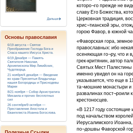
которо¬го прежде не вид
славу Его Божества, кот
Церковная традиция, вос
Дальше
хрис¬тианской эры, ото
горою Фавор, в южной ча
Основы православия
«Фаворская гора, земное
6/19 августа – Святое
православных: ибо некая
Преображение Господа Бога и
Спаса нашего Иисуса Христа.
осеняющая го¬ру, что и 
6/19 Декабря — Память
грек-критянин, автор па
Святителя Николая,
Архиепископа Мир Ликийских,
Святых Мест Палестины п
Чудотворца.
именно увидел он на гор
21 ноября/4 декабря — Введение
во храм Пресвятыя Владычицы
указывается, что еще в 
нашея Богородицы и Приснодевы
та¬мошние монастыри и 
Марии
8/21 ноября – Собор Архистратига
развалинах пост¬роили к
Михаила и прочих бесплотных
крестоносцев.
сил
26 сентября/9 октября —
Преставление Апостола и
«В 1217 году состоящие 
Евангелиста Иоанна Богослова.
под начальством королей
Иерусалимского Иоанна, 
по¬дошвы Фаворской гор
Полезные Ссылки