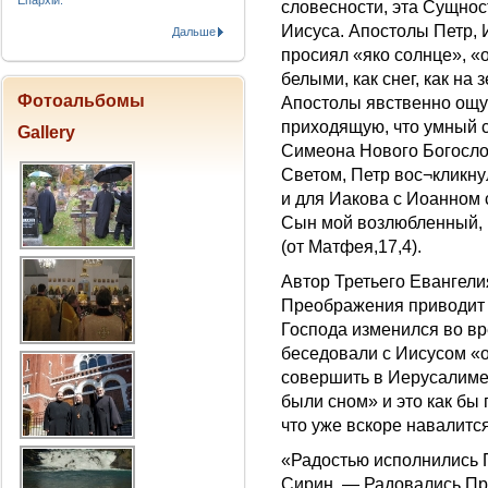
Епархіи.
словесности, эта Сущнос
Иисуса. Апостолы Петр, 
Дальше
просиял «яко солнце», 
белыми, как снег, как на
Фотоальбомы
Апостолы явственно ощут
приходящую, что умный с
Gallery
Симеона Нового Богослов
Светом, Петр вос¬кликну
и для Иакова с Иоанном 
Сын мой возлюбленный, 
(от Матфея,17,4).
Автор Третьего Евангели
Преображения приводит 
Господа изменился во в
беседовали с Иисусом «о
совершить в Иерусалиме»
были сном» и это как б
что уже вскоре навалитс
«Радостью исполнились 
Сирин. — Радовались Про