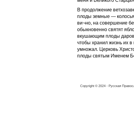
меня и Великого Старца»
В продолжение ветхозав
плоды земные — колосья
ви¬но, на совершение б
обыкновенно святят ябло
вкушающим плоды дарова
чтобы хранил жизнь их в 
умножал. Церковь Христ
плоды святым Именем Бо
Copyright © 2024 - Русская Право