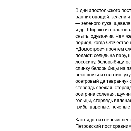
В дни апостольского пост
ранних овощей, зелени и 
— зеленого лука, щавеля
и др. Широко использова
сныть, одуванчик. Чем же
период, когда Отечеств
«Домострое» прочтем сле
подают: сельдь на пару, 
лососину, белорыбицу, ос
спинку белорыбицы на па
векошники из плотиц, уху
осетровый да тавранчук 
стерлядь свежая, стерля
осетрина соленая, щучин
гольцы, стерлядь вялена
грибы вареные, печеные 
Как видно из перечисленн
Петровский пост сравним