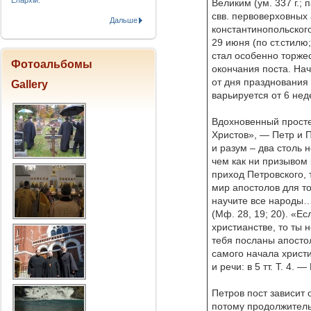
Епархіи.
Великим (ум. 337 г.;
свв. первоверховных
Дальше
константинопольског
29 июня (по ст.стилю;
стал особенно торжес
Фотоальбомы
окончания поста. Нач
от дня празднования
Gallery
варьируется от 6 нед
Вдохновенный прост
Христов», — Петр и 
и разум – два столь
чем как ни призывом 
приход Петровского, 
мир апостолов для то
научите все народы…
(Мф. 28, 19; 20). «Ес
христианстве, то ты 
тебя посланы апостол
самого начала христ
и речи: в 5 тт. Т. 4. —
Петров пост зависит 
потому продолжительн