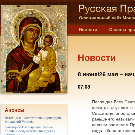
Официальный сайт Монре
Новости
Основы пр
Новости
8 июня/26 мая – на
07:08
После дня Всех Святы
память о двух самых
Анонсы
Спасителя, апостолов
Всѣмъ о.о. настоятелямъ приходовъ
раньше его называли
Канадской Епархiи.
первым временам Пра
Ежегодное Пастырское говѣніе
когда в Константиноп
священнослужителей Канадской