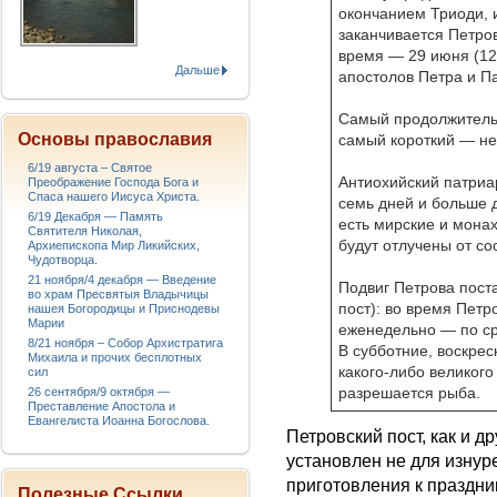
окончанием Триоди, 
заканчивается Петров
время — 29 июня (12
Дальше
апостолов Петра и П
Самый продолжительн
Основы православия
самый короткий — н
6/19 августа – Святое
Антиохийский патриар
Преображение Господа Бога и
Спаса нашего Иисуса Христа.
семь дней и больше д
6/19 Декабря — Память
есть мирские и монах
Святителя Николая,
будут отлучены от с
Архиепископа Мир Ликийских,
Чудотворца.
21 ноября/4 декабря — Введение
Подвиг Петрова пост
во храм Пресвятыя Владычицы
пост): во время Петр
нашея Богородицы и Приснодевы
Марии
еженедельно — по ср
8/21 ноября – Собор Архистратига
В субботние, воскрес
Михаила и прочих бесплотных
какого-либо великого
сил
разрешается рыба.
26 сентября/9 октября —
Преставление Апостола и
Евангелиста Иоанна Богослова.
Петровский пост, как и д
установлен не для изнур
приготовления к праздни
Полезные Ссылки