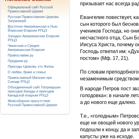
призывает нас всегда рад
Официальный сайт Русской
Православной Церкви
Евангелие повествует, к
Русская Православная Церковь
Заграницей
сын которого был беснов
Восточно-Американская и Нью-
учеников Господа, но он
Йоркская Епархия РПЦЗ
Западно-Американская Епархия
несчастного отца, Сын Б
РПЦЗ
Иисуса Христа, почему он
Чикагская и Средне-
Американская Епархия
Господь ответил им: «Ду
Православие.ру
постом» (Мф. 17, 21).
Предание.ру
Приходы-Церковь это Жизнь
По словам преподобного
О любви, браке и семье
Православный Магазин при
незаменимым средством 
Синоде РПЦЗ
Объединенный сайт Патриарших
В народе Петров пост зв
приходов Канады и приходов
голодовка»: в начале ле
Канадской епархии РПЦЗ
Межсоборное присутствие
а до нового еще далеко.
Русской Православной Церкви
Т.е., «голодным» Петровс
еще ни овощей нового уро
подошли к концу, да и за
капусты уже на исходе.