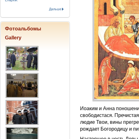
Епархіи.
Дальше
Фотоальбомы
Gallery
Иоаким и Анна поношения
свободистася. Пречистая
людие Твои, вины прегре
рождает Богородицу и пит
Настоящее в честь Девы