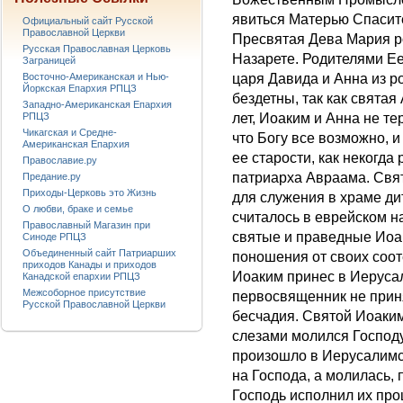
явиться Матерью Спасите
Официальный сайт Русской
Православной Церкви
Пресвятая Дева Мария р
Русская Православная Церковь
Назарете. Родителями Е
Заграницей
Восточно-Американская и Нью-
царя Давида и Анна из 
Йоркская Епархия РПЦЗ
бездетны, так как свята
Западно-Американская Епархия
РПЦЗ
лет, Иоаким и Анна не т
Чикагская и Средне-
что Богу все возможно, 
Американская Епархия
ее старости, как некогд
Православие.ру
патриарха Авраама. Свят
Предание.ру
Приходы-Церковь это Жизнь
для служения в храме ди
О любви, браке и семье
считалось в еврейском н
Православный Магазин при
святые и праведные Иоа
Синоде РПЦЗ
Объединенный сайт Патриарших
поношения от своих соот
приходов Канады и приходов
Иоаким принес в Иерусал
Канадской епархии РПЦЗ
Межсоборное присутствие
первосвященник не приня
Русской Православной Церкви
бесчадия. Святой Иоаким
слезами молился Господу
произошло в Иерусалимск
на Господа, а молилась,
Господь исполнил их про