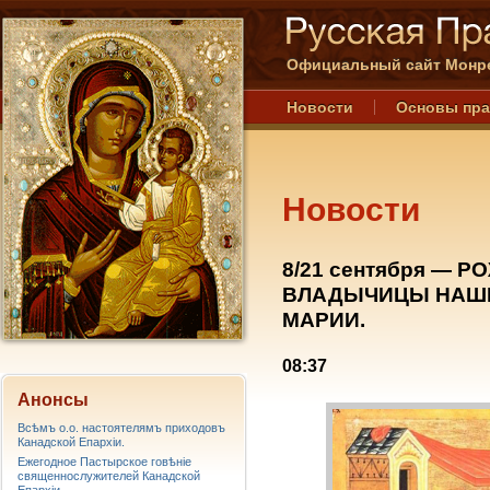
Официальный сайт Монре
Новости
Основы пр
Новости
8/21 сентября — 
ВЛАДЫЧИЦЫ НАШ
МАРИИ.
08:37
Анонсы
Всѣмъ о.о. настоятелямъ приходовъ
Канадской Епархiи.
Ежегодное Пастырское говѣніе
священнослужителей Канадской