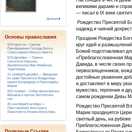
великими дарами и справ
— писал в IX веке святи
Дальше
Рождество Пресвятой Бог
надежд и чаяний дохрист
Основы православия
Праздник Рождества Бог
круг идей и размышлени
6/19 августа – Святое
Преображение Господа Бога и
Божий подготавливал для
Спаса нашего Иисуса Христа.
«Преблагословенная Мар
6/19 Декабря — Память
Святителя Николая,
Давида, в числе своих п
Архиепископа Мир Ликийских,
Чудотворца.
первосвященников, вожде
21 ноября/4 декабря — Введение
достойные уважения добл
во храм Пресвятыя Владычицы
нашея Богородицы и Приснодевы
и доставляют в миру уваж
Марии
мужество, терпение и др
8/21 ноября – Собор Архистратига
Михаила и прочих бесплотных
самом рождении Девы Ма
сил
26 сентября/9 октября —
Рождество Пресвятой В
Преставление Апостола и
Евангелиста Иоанна Богослова.
Марии празднуется Церко
светлый день, на рубеже 
Преблагословенная Дева
Полезные Ссылки
Божественным Промысло