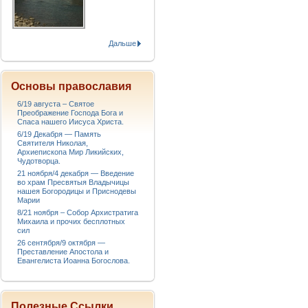
Дальше
Основы православия
6/19 августа – Святое
Преображение Господа Бога и
Спаса нашего Иисуса Христа.
6/19 Декабря — Память
Святителя Николая,
Архиепископа Мир Ликийских,
Чудотворца.
21 ноября/4 декабря — Введение
во храм Пресвятыя Владычицы
нашея Богородицы и Приснодевы
Марии
8/21 ноября – Собор Архистратига
Михаила и прочих бесплотных
сил
26 сентября/9 октября —
Преставление Апостола и
Евангелиста Иоанна Богослова.
Полезные Ссылки