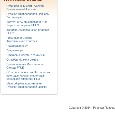
Официальный сайт Русской
Православной Церкви
Русская Православная Церковь
Заграницей
Восточно-Американская и Нью-
Йоркская Епархия РПЦЗ
Западно-Американская Епархия
РПЦЗ
Чикагская и Средне-
Американская Епархия
Православие.ру
Предание.ру
Приходы-Церковь это Жизнь
О любви, браке и семье
Православный Магазин при
Синоде РПЦЗ
Объединенный сайт Патриарших
приходов Канады и приходов
Канадской епархии РПЦЗ
Межсоборное присутствие
Русской Православной Церкви
Copyright © 2024 - Русская Право