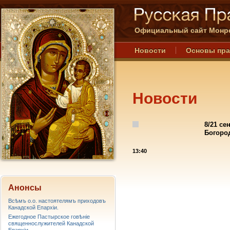
Официальный сайт Монре
Новости
Основы пр
Новости
8/21 с
Богоро
13:40
Анонсы
Всѣмъ о.о. настоятелямъ приходовъ
Канадской Епархiи.
Ежегодное Пастырское говѣніе
священнослужителей Канадской