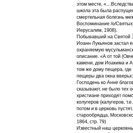
этом месте. «…Вследстви
школа эта была распуще
смертельная болезнь ме
Воспоминание /о/Святых
Иерусалим, 1908).
Побывавший на Святой З
Иоанн Лукьянов застал е
охраняемую мусульманск
описание. «А от той (Ов
камени, дом Иоакима и Ан
том же дому пещера, где
пещеры два окна вверьх;
Господень ко Анне благов
сказывают. не было тех о
христиане приходят помол
колугеров (калугеров, т.
потом и в церковь пустя
старообрядца, Московск
1864, стр. 79)
Известный наш церковны