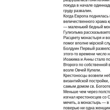
покуда в начале одиннад
груду развалин.
Когда Европа поднялась
величественного храма 
— маленький бедный мона
Гулиэльма рассказываетс
Расцвету монастыря и в
помог вполне мiрской сл
Болдуин Первый развелся
этого-то времени число 
Иоакима и Анны стало по
Второго по собственной 
возле Овчей Купели.
Крестоносцы возвели не
византийской постройки, 
самым домом св. Богооте
Меньше чем через полст
изгнал крестоносцев со 
мечеть, а монастырь — в
поверью ни одна женщин