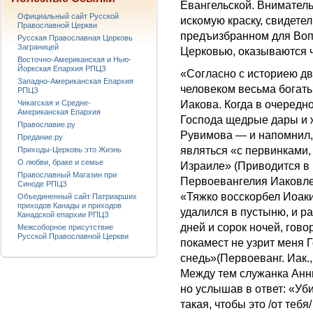
Евангельской. Внимател
Официальный сайт Русской
искомую краску, свидете
Православной Церкви
предъизбранном для Воп
Русская Православная Церковь
Заграницей
Церковью, оказываются 
Восточно-Американская и Нью-
Йоркская Епархия РПЦЗ
«Согласно с историею д
Западно-Американская Епархия
человеком весьма богаты
РПЦЗ
Чикагская и Средне-
Иакова. Когда в очередно
Американская Епархия
Господа щедрые дары и ж
Православие.ру
Рувимова — и напомнил, 
Предание.ру
являться «с первинками,
Приходы-Церковь это Жизнь
О любви, браке и семье
Израиле» (Приводится в
Православный Магазин при
Первоевангелия Иаковлев
Синоде РПЦЗ
«Тяжко восскорбел Иоаки
Объединенный сайт Патриарших
приходов Канады и приходов
удалился в пустыню, и р
Канадской епархии РПЦЗ
дней и сорок ночей, говор
Межсоборное присутствие
Русской Православной Церкви
покамест не узрит меня 
снедь»(Первоеванг. Иак., 
Между тем служанка Анн
но услышав в ответ: «Уби
такая, чтобы это /от теб