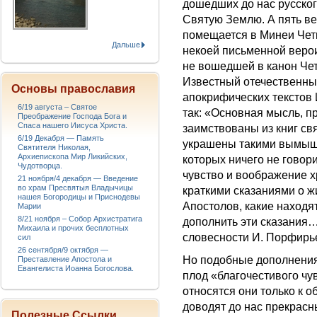
дошедших до нас русског
Святую Землю. А пять в
помещается в Минеи Чети
Дальше
некоей письменной веро
не вошедшей в канон Чет
Известный отечественный
Основы православия
апокрифических текстов
6/19 августа – Святое
так: «Основная мысль, п
Преображение Господа Бога и
Спаса нашего Иисуса Христа.
заимствованы из книг св
6/19 Декабря — Память
украшены такими вымыш
Святителя Николая,
Архиепископа Мир Ликийских,
которых ничего не говор
Чудотворца.
чувство и воображение х
21 ноября/4 декабря — Введение
во храм Пресвятыя Владычицы
краткими сказаниями о ж
нашея Богородицы и Приснодевы
Апостолов, какие находят
Марии
8/21 ноября – Собор Архистратига
дополнить эти сказания…
Михаила и прочих бесплотных
словесности И. Порфирьев
сил
26 сентября/9 октября —
Но подобные дополнения
Преставление Апостола и
Евангелиста Иоанна Богослова.
плод «благочестивого чу
относятся они только к о
доводят до нас прекрас
Полезные Ссылки