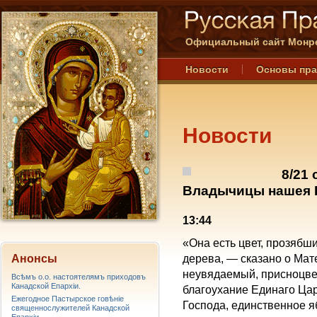
Официальный сайт Монре
Новости
Основы пр
Новости
8/21
Владычицы нашея 
13:44
«Она есть цвет, прозябш
Анонсы
дерева, — сказано о Мат
неувядаемый, присноцве
Всѣмъ о.о. настоятелямъ приходовъ
Канадской Епархiи.
благоухание Единаго Цар
Ежегодное Пастырское говѣніе
Господа, единственное я
священнослужителей Канадской