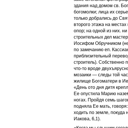
здания над домом св. Бо
богомолки; лица их серье
только добрались до Свя
второго этажа на местах
опор; на одной из них. н
строительных дел мастер;
Иосифом Обручником (н
по замечанию еп. Кассиа
приблизительный перевод 
строитель). Собственно 
что-то вроде двухъярусн
мозаики — следы той час
жилище Богоматери в Ие
«День ото дня дитя креп
Ее опустила Марию назем
ногах. Пройдя семь шаго
подняла Ее мать, говоря:
ходить по земле, покуда 
Иакова, 6,1).
«Когда мы слышим сегодн