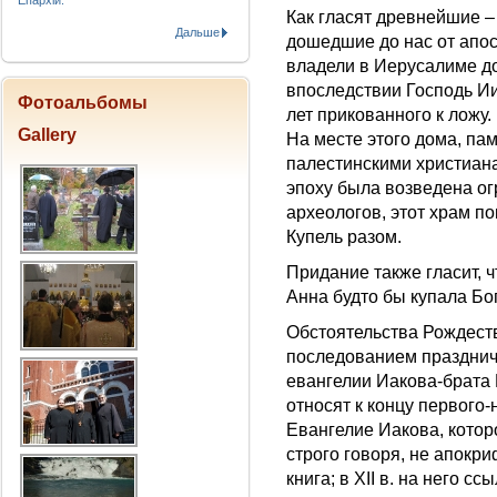
Епархіи.
Как гласят древнейшие –
Дальше
дошедшие до нас от апос
владели в Иерусалиме до
впоследствии Господь Ии
Фотоальбомы
лет прикованного к ложу.
Gallery
На месте этого дома, па
палестинскими христиана
эпоху была возведена ог
археологов, этот храм п
Купель разом.
Придание также гласит, ч
Анна будто бы купала Бо
Обстоятельства Рождест
последованием празднич
евангелии Иакова-брата
относят к концу первого-
Евангелие Иакова, котор
строго говоря, не апокри
книга; в XII в. на него 