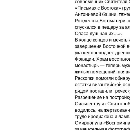
современник Святителя Ф
«Письмах с Востока» гру
Антониевой башни, тяже
Рождества Богоматери, н
спускался в пещеру за а
Спаса душ наших…».
В конце концов и мечеть 
завершения Восточной в
указом преподнес древню
Франции. Храм восстанов
монастырь — теперь мужс
жилых помещений, появи
Раскопки помогли обнару
остатки византийской осн
рядом поставили гречес
Разрешение на постройк
Сильвестру из Святогроб
водилось, на жертвованн
труде иродиакона и ламп
Смирнопула «Воспоминан
замечательная фотографи