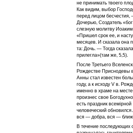
не принимать твоего плод
Как видим, выбор Господ
перед лицом бесчестия, —
Дочерью, Создатель «бог
слезную молитву Иоаким
«Пришел срок ее, и наст
месяцев. И сказала она 
та: Дочь. — Тогда сказал
прилегла»(там же, 5,5).
После Третьего Вселенск
Рождестве Приснодевы в
Анны стал известен бол
году, а к исходу V в. Ро
именно в храме на месте
произнес свое Богодухн
есть праздник всемiрной
человеческий обновился…
вся — добра, вся — ближ
В течение последующих с
разрушалась гонителями 