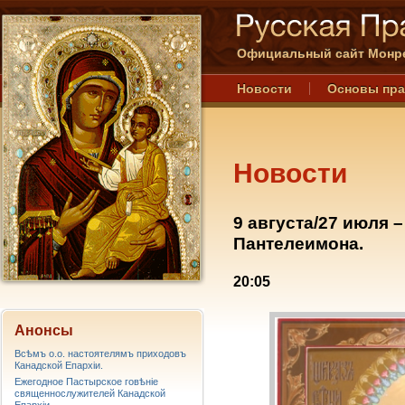
Официальный сайт Монре
Новости
Основы пр
Новости
9 августа/27 июля 
Пантелеимона.
20:05
Анонсы
Всѣмъ о.о. настоятелямъ приходовъ
Канадской Епархiи.
Ежегодное Пастырское говѣніе
священнослужителей Канадской