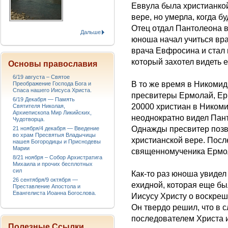
Еввула была христианкой
вере, но умерла, когда 
Отец отдал Пантолеона в
Дальше
юноша начал учиться вра
врача Евфросина и стал 
который захотел видеть е
Основы православия
6/19 августа – Святое
В то же время в Никоми
Преображение Господа Бога и
Спаса нашего Иисуса Христа.
пресвитеры Ермолай, Ер
6/19 Декабря — Память
20000 христиан в Никоми
Святителя Николая,
Архиепископа Мир Ликийских,
неоднократно видел Пан
Чудотворца.
Однажды пресвитер позв
21 ноября/4 декабря — Введение
во храм Пресвятыя Владычицы
христианской вере. Пос
нашея Богородицы и Приснодевы
Марии
священномученика Ермо
8/21 ноября – Собор Архистратига
Михаила и прочих бесплотных
сил
Как-то раз юноша увидел
26 сентября/9 октября —
ехидной, которая еще бы
Преставление Апостола и
Евангелиста Иоанна Богослова.
Иисусу Христу о воскре
Он твердо решил, что в 
последователем Христа и
Полезные Ссылки