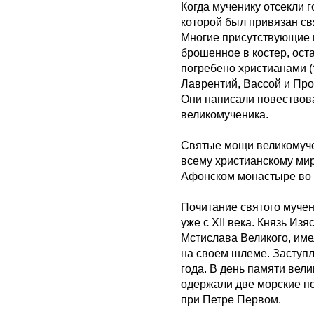
Когда мученику отсекли г
которой был привязан св
Многие присутствующие п
брошенное в костер, ост
погребено христианами (
Лаврентий, Вассой и Про
Они написали повествова
великомученика.
Святые мощи великомуче
всему христианскому мир
Афонском монастыре во 
Почитание святого муче
уже с ХII века. Князь Из
Мстислава Великого, им
на своем шлеме. Заступл
года. В день памяти вел
одержали две морские п
при Петре Первом.