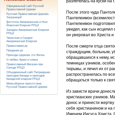
разлетелась на куски на 
Официальный сайт Русской
Православной Церкви
После этого чуда Панто
Русская Православная Церковь
Пантелеимон (всемилости
Заграницей
Восточно-Американская и Нью-
Пантелеимон подготовил 
Йоркская Епархия РПЦЗ
увидел, как сын исцелил
Западно-Американская Епархия
РПЦЗ
он уверовал во Христа и
Чикагская и Средне-
Американская Епархия
После смерти отца свят
Православие.ру
Предание.ру
страждущим, больным, уб
Приходы-Церковь это Жизнь
обращавшихся к нему, и
О любви, браке и семье
темницах узников, особе
Православный Магазин при
Синоде РПЦЗ
тюрьмы, и лечил их от р
Объединенный сайт Патриарших
распространилась по все
приходов Канады и приходов
Канадской епархии РПЦЗ
обращаться только к свя
Межсоборное присутствие
Русской Православной Церкви
Из зависти врачи донесл
христианских узников. М
донос и принести жертву
себя христианином и на 
Именем Иисуса Христа. 