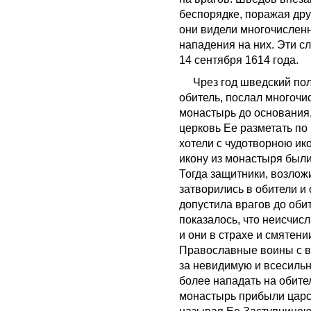
беспорядке, поражая дру
они видели многочислен
нападения на них. Эти 
14 сентября 1614 года.
Чрез год шведский полк
обитель, послал многочи
монастырь до основания,
церковь Ее разметать по
хотели с чудотворною ик
икону из монастыря был
Тогда защитники, возло
затворились в обители 
допустила врагов до об
показалось, что неисчис
и они в страхе и смятен
Православные воины с 
за невидимую и всесильн
более нападать на обите
монастырь прибыли царс