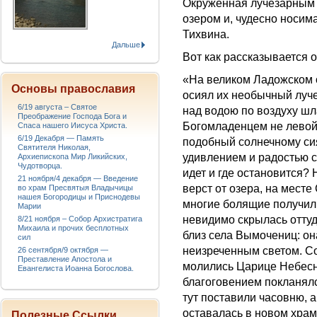
Окруженная лучезарным 
озером и, чудесно носима
Тихвина.
Дальше
Вот как рассказывается о
«На великом Ладожском о
Основы православия
осиял их необычный лучез
6/19 августа – Святое
над водою по воздуху ш
Преображение Господа Бога и
Богомладенцем не левой 
Спаса нашего Иисуса Христа.
6/19 Декабря — Память
подобный солнечному сия
Святителя Николая,
удивлением и радостью с
Архиепископа Мир Ликийских,
Чудотворца.
идет и где остановится? 
21 ноября/4 декабря — Введение
верст от озера, на мест
во храм Пресвятыя Владычицы
нашея Богородицы и Приснодевы
многие болящие получили
Марии
невидимо скрылась оттуд
8/21 ноября – Собор Архистратига
Михаила и прочих бесплотных
близ села Вымочениц: она
сил
неизреченным светом. Со
26 сентября/9 октября —
Преставление Апостола и
молились Царице Небесно
Евангелиста Иоанна Богослова.
благоговением покланялс
тут поставили часовню, а
оставалась в новом храм
Полезные Ссылки