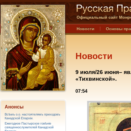
Официальный сайт Монре
Новости
Основы пр
Новости
9 июля/26 июня– я
«Тихвинской».
07:54
Анонсы
Всѣмъ о.о. настоятелямъ приходовъ
Канадской Епархiи.
Ежегодное Пастырское говѣніе
священнослужителей Канадской