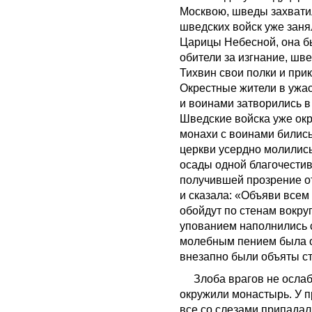
Москвою, шведы захвати
шведских войск уже занял
Царицы Небесной, она б
обители за изгнание, шв
Тихвин свои полки и при
Окрестные жители в ужас
и воинами затворились 
Шведские войска уже окр
монахи с воинами бились 
церкви усердно молились
осады одной благочестив
получившей прозрение о
и сказала: «Объяви всем
обойдут по стенам вокру
упованием наполнились 
молебным пением была о
внезапно были объяты ст
Злоба врагов не ослабе
окружили монастырь. У п
все со слезами припадал