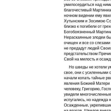
умилосердиться над ними
благочестивый Мартиниа
ночном видении ему яви
Хутынским и Зосимою Сол
близко к погибели от гре
Богобоязненный Мартини
Нераскаянные злодеи бы
очищен и все со слезами
не предадут людей Своих
предстательством Пречи
Свой на милость и осаж
Но шведы не хотели уми
свое, они с усиленными 
начали копать тайные рвы
явления Божией Матери 
человеку, Григорию, Гос
увидели многочисленные 
испугались, но надежда 
Осажденные, укрепившис
на врагов. Шведов внеза