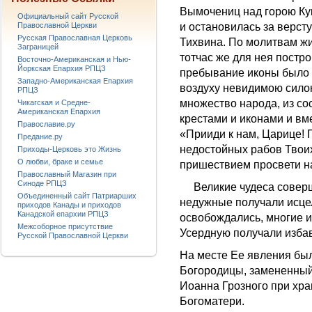
Вымочениц над горою Ку
Официальный сайт Русской
Православной Церкви
и остановилась за версту
Русская Православная Церковь
Тихвина. По молитвам жи
Заграницей
тотчас же для нея постро
Восточно-Американская и Нью-
Йоркская Епархия РПЦЗ
пребывание иконы было к
Западно-Американская Епархия
воздуху невидимою силою,
РПЦЗ
множество народа, из с
Чикагская и Средне-
Американская Епархия
крестами и иконами и вм
Православие.ру
«Прииди к нам, Царице! 
Предание.ру
недостойных рабов Твои
Приходы-Церковь это Жизнь
О любви, браке и семье
пришествием просвети на
Православный Магазин при
Синоде РПЦЗ
Великие чудеса соверш
Объединенный сайт Патриарших
недужные получали исце
приходов Канады и приходов
Канадской епархии РПЦЗ
освобождались, многие и
Межсоборное присутствие
Усердную получали избав
Русской Православной Церкви
На месте Ее явления бы
Богородицы, замененный 
Иоанна Грозного при хр
Богоматери.