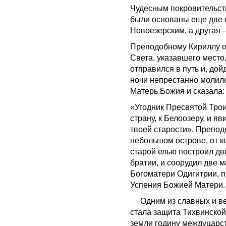
Чудесным покровительст
были основаны еще две 
Новоезерским, а другая
Преподобному Кириллу о
Света, указавшего место
отправился в путь и, дой
ночи непрестанно молилс
Матерь Божия и сказала:
«Угодник Пресвятой Трои
страну, к Белоозеру, и я
твоей старости». Препод
небольшом острове, от к
старой елью построил две
братии, и соорудил две 
Богоматери Одигитрии, 
Успения Божией Матери.
Одним из славных и вел
стала защита Тихвинской
земли годину междуцарст