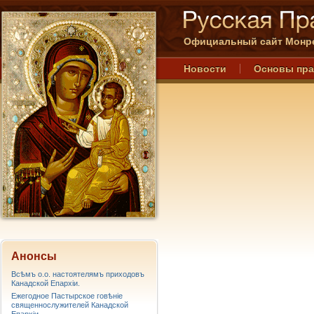
Официальный сайт Монре
Новости
Основы пр
Анонсы
Всѣмъ о.о. настоятелямъ приходовъ
Канадской Епархiи.
Ежегодное Пастырское говѣніе
священнослужителей Канадской