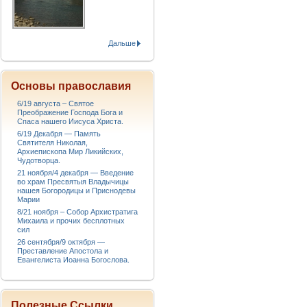
Дальше
Основы православия
6/19 августа – Святое
Преображение Господа Бога и
Спаса нашего Иисуса Христа.
6/19 Декабря — Память
Святителя Николая,
Архиепископа Мир Ликийских,
Чудотворца.
21 ноября/4 декабря — Введение
во храм Пресвятыя Владычицы
нашея Богородицы и Приснодевы
Марии
8/21 ноября – Собор Архистратига
Михаила и прочих бесплотных
сил
26 сентября/9 октября —
Преставление Апостола и
Евангелиста Иоанна Богослова.
Полезные Ссылки