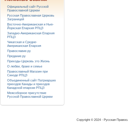
Официальный сайт Русской
Православной Церкви
Русская Православная Церковь
Заграницей
Восточно-Американская и Нью-
Йоркская Епархия РПЦЗ
Западно-Американская Епархия
РПЦЗ
Чикагская и Средне-
Американская Епархия
Православие.ру
Предание.ру
Приходы-Церковь это Жизнь
О любви, браке и семье
Православный Магазин при
Синоде РПЦЗ
Объединенный сайт Патриарших
приходов Канады и приходов
Канадской епархии РПЦЗ
Межсоборное присутствие
Русской Православной Церкви
Copyright © 2024 - Русская Право