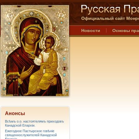
Официальный сайт Монре
Новости
Основы пр
Анонсы
Всѣмъ о.о. настоятелямъ приходовъ
Канадской Епархiи.
Ежегодное Пастырское говѣніе
священнослужителей Канадской