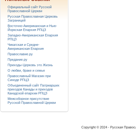
Официальный сайт Русской
Православной Церкви
Русская Православная Церковь
Заграницей
Восточно-Американская и Нью-
Йоркская Епархия РПЦЗ
Западно-Американская Епархия
РПЦЗ
Чикагская и Средне-
Американская Епархия
Православие.ру
Предание.ру
Приходы-Церковь это Жизнь
О любви, браке и семье
Православный Магазин при
Синоде РПЦЗ
Объединенный сайт Патриарших
приходов Канады и приходов
Канадской епархии РПЦЗ
Межсоборное присутствие
Русской Православной Церкви
Copyright © 2024 - Русская Право