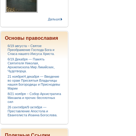
Дальше
Основы православия
6/19 августа – Святое
Преображение Господа Бога и
Спаса нашего Иисуса Христа.
6/19 Декабря — Память
Святителя Николая,
Архиепископа Мир Ликийских,
Чудотворца.
21 ноября/4 декабря — Введение
во храм Пресвятыя Владычицы
нашея Богородицы и Приснодевы
Марии
8/21 ноября – Собор Архистратига
Михаила и прочих бесплотных
сил
26 сентября/9 октября —
Преставление Апостола и
Евангелиста Иоанна Богослова.
Полезные Ссылки