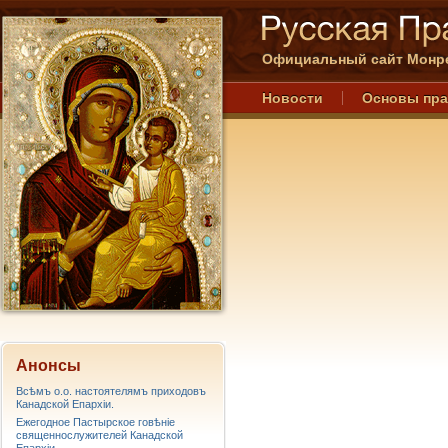
Официальный сайт Монре
Новости
Основы пр
Анонсы
Всѣмъ о.о. настоятелямъ приходовъ
Канадской Епархiи.
Ежегодное Пастырское говѣніе
священнослужителей Канадской