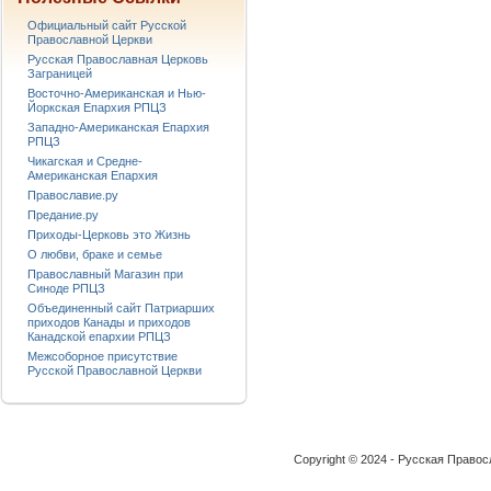
Официальный сайт Русской
Православной Церкви
Русская Православная Церковь
Заграницей
Восточно-Американская и Нью-
Йоркская Епархия РПЦЗ
Западно-Американская Епархия
РПЦЗ
Чикагская и Средне-
Американская Епархия
Православие.ру
Предание.ру
Приходы-Церковь это Жизнь
О любви, браке и семье
Православный Магазин при
Синоде РПЦЗ
Объединенный сайт Патриарших
приходов Канады и приходов
Канадской епархии РПЦЗ
Межсоборное присутствие
Русской Православной Церкви
Copyright © 2024 - Русская Право