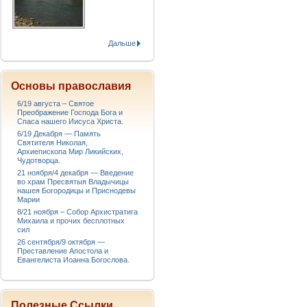
Дальше
Основы православия
6/19 августа – Святое
Преображение Господа Бога и
Спаса нашего Иисуса Христа.
6/19 Декабря — Память
Святителя Николая,
Архиепископа Мир Ликийских,
Чудотворца.
21 ноября/4 декабря — Введение
во храм Пресвятыя Владычицы
нашея Богородицы и Приснодевы
Марии
8/21 ноября – Собор Архистратига
Михаила и прочих бесплотных
сил
26 сентября/9 октября —
Преставление Апостола и
Евангелиста Иоанна Богослова.
Полезные Ссылки