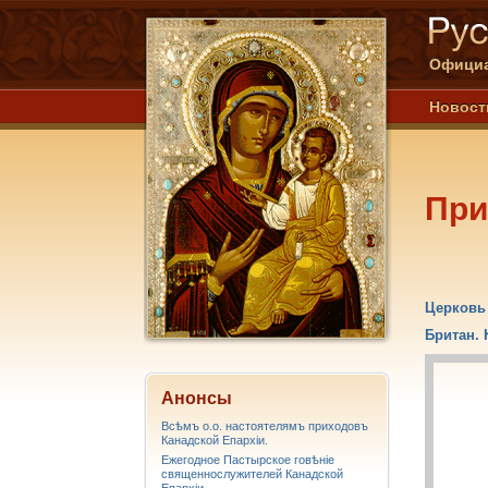
Официа
Новост
Пр
Церковь 
Британ.
Анонсы
Всѣмъ о.о. настоятелямъ приходовъ
Канадской Епархiи.
Ежегодное Пастырское говѣніе
священнослужителей Канадской