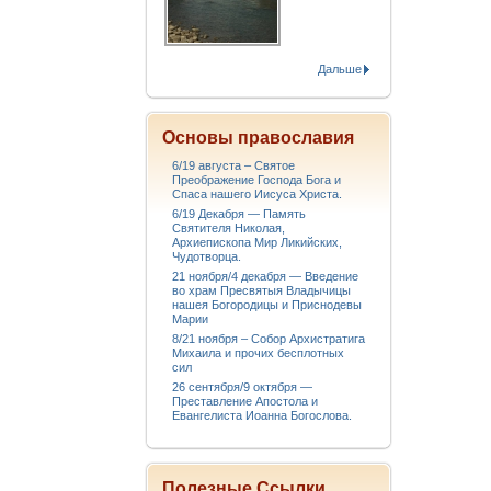
Дальше
Основы православия
6/19 августа – Святое
Преображение Господа Бога и
Спаса нашего Иисуса Христа.
6/19 Декабря — Память
Святителя Николая,
Архиепископа Мир Ликийских,
Чудотворца.
21 ноября/4 декабря — Введение
во храм Пресвятыя Владычицы
нашея Богородицы и Приснодевы
Марии
8/21 ноября – Собор Архистратига
Михаила и прочих бесплотных
сил
26 сентября/9 октября —
Преставление Апостола и
Евангелиста Иоанна Богослова.
Полезные Ссылки