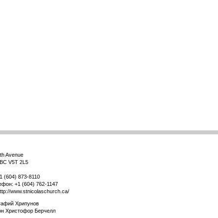
3th Avenue
 BC V5T 2L5
1 (604) 873-8110
ефон: +1 (604) 762-1147
ttp://www.stnicolaschurch.ca/
тафий Хрипyнов
он Христофор Берчелл