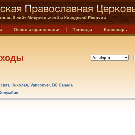
льный сайт Монреальской и Канадской Епархии
и
Основы православия
Приходы
Календарь
иходы
свят. Hиколая, Vancouver, BC Canada
 Колумбия