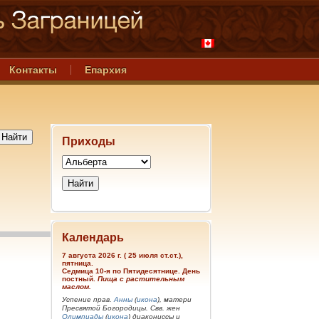
Контакты
Епархия
Приходы
Календарь
7 августа 2026 г. ( 25 июля ст.ст.),
пятница.
Седмица 10-я по Пятидесятнице. День
постный.
Пища с растительным
маслом.
Успение прав.
Анны
(
икона
), матери
Пресвятой Богородицы. Свв. жен
Олимпиады
(
икона
) диакониссы и