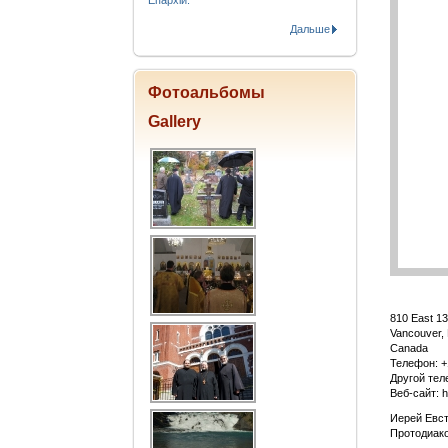
Епархіи.
Дальше
Фотоальбомы
Gallery
810 East 1
Vancouver,
Canada
Телефон: +
Другой тел
Веб-сайт:
h
Иерей Eвс
Протодиак