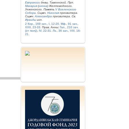
Евпраксии
девы, Тавеннской. Прп.
Макария
(
икона
) Желтоводского,
Унженского. Память
V Вселенского
Собора
. Сщмч.
Николая
пресвитера.
Сщмч.
Александра
пресвитера. Св.
Ираиды
исп.
2 Кор., 169 зач., I, 12-20.
Мф., 91 зач.,
XXII, 23-33.
Прав. Анны:
Гал., 210 зач.
(от полу́), IV, 22-31.
Лк., 36 зач., VIII, 16-
21.