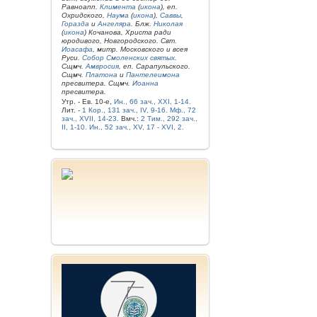
Равноапп.
Климента
(
икона
), еп.
Охридского,
Наума
(
икона
),
Саввы
,
Горазда
и
Ангеляра
. Блж.
Николая
(
икона
) Кочанова, Христа ради
юродивого, Новгородского. Свт.
Иоасафа
, митр. Московского и всея
Руси.
Собор Смоленских святых
.
Сщмч.
Амвросия
, еп. Сарапульского.
Сщмч.
Платона
и
Пантелеимона
пресвитера. Сщмч.
Иоанна
пресвитера.
Утр. - Ев. 10-е,
Ин., 66 зач., XXI, 1-14.
Лит. -
1 Кор., 131 зач., IV, 9-16.
Мф., 72
зач., XVII, 14-23.
Вмч.:
2 Тим., 292 зач.,
II, 1-10.
Ин., 52 зач., XV, 17 - XVI, 2.