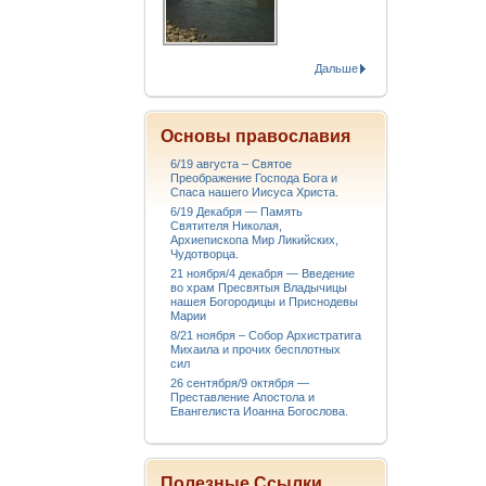
Дальше
Основы православия
6/19 августа – Святое
Преображение Господа Бога и
Спаса нашего Иисуса Христа.
6/19 Декабря — Память
Святителя Николая,
Архиепископа Мир Ликийских,
Чудотворца.
21 ноября/4 декабря — Введение
во храм Пресвятыя Владычицы
нашея Богородицы и Приснодевы
Марии
8/21 ноября – Собор Архистратига
Михаила и прочих бесплотных
сил
26 сентября/9 октября —
Преставление Апостола и
Евангелиста Иоанна Богослова.
Полезные Ссылки