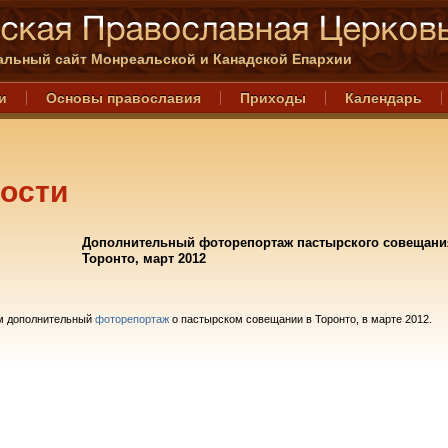
льный сайт Монреальской и Канадской Епархии
и
Основы православия
Приходы
Календарь
ости
Дополнительный фоторепортаж пастырского совещани
Торонто, март 2012
м дополнительный
фоторепортаж
о пастырском совещании в Торонто, в марте 2012.