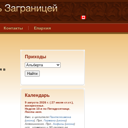
Контакты
Епархия
Приходы
я в
Календарь
9 августа 2026 г. ( 27 июля ст.ст.),
воскресенье.
Неделя 10-я по Пятидесятнице.
Поста нет.
Вмч. и целителя
Пантелеимона
(
икона
). Прп.
Германа
(
икона
)
Аляскинского. Прп.
Анфисы
(
икона
)
исп., игумении и 90 сестер ее.