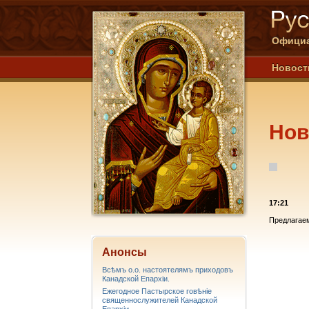
Официа
Новост
Нов
17:21
Предлагае
Анонсы
Всѣмъ о.о. настоятелямъ приходовъ
Канадской Епархiи.
Ежегодное Пастырское говѣніе
священнослужителей Канадской