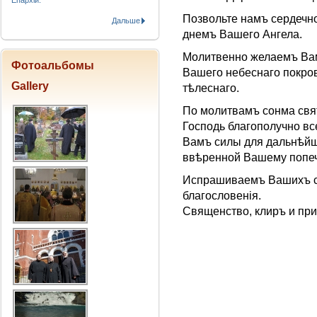
Епархіи.
Позвольте намъ сердечн
Дальше
днемъ Вашего Ангела.
Молитвенно желаемъ Вам
Фотоальбомы
Вашего небеснаго покров
Gallery
тѣлеснаго.
По молитвамъ сонма свя
Господь благополучно все
Вамъ силы для дальнѣйш
ввѣренной Вашему попеч
Испрашиваемъ Вашихъ с
благословенiя.
Священство, клиръ и при