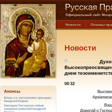
Официальный сайт Монре
Новости
Основы пр
Новости
Духо
Высокопреосвященс
днем тезоименитст
00:32
Анонсы
Высоко
Архiеписк
Всѣмъ о.о. настоятелямъ приходовъ
Канадской Епархiи.
Ваш
Ежегодное Пастырское говѣніе
священнослужителей Канадской
Дорогой о Госп