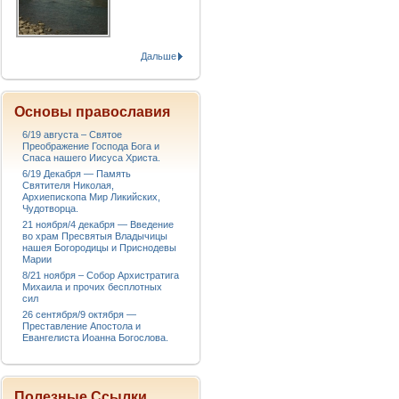
Дальше
Основы православия
6/19 августа – Святое
Преображение Господа Бога и
Спаса нашего Иисуса Христа.
6/19 Декабря — Память
Святителя Николая,
Архиепископа Мир Ликийских,
Чудотворца.
21 ноября/4 декабря — Введение
во храм Пресвятыя Владычицы
нашея Богородицы и Приснодевы
Марии
8/21 ноября – Собор Архистратига
Михаила и прочих бесплотных
сил
26 сентября/9 октября —
Преставление Апостола и
Евангелиста Иоанна Богослова.
Полезные Ссылки