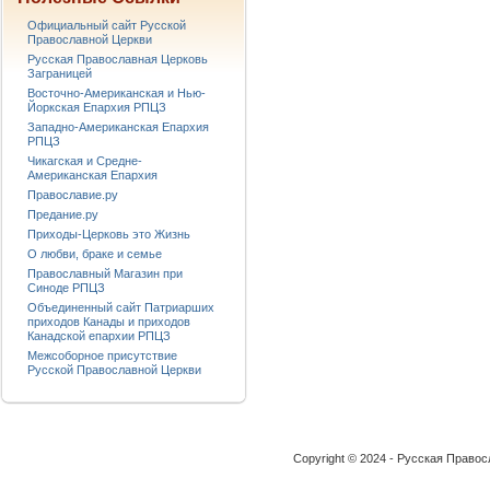
Официальный сайт Русской
Православной Церкви
Русская Православная Церковь
Заграницей
Восточно-Американская и Нью-
Йоркская Епархия РПЦЗ
Западно-Американская Епархия
РПЦЗ
Чикагская и Средне-
Американская Епархия
Православие.ру
Предание.ру
Приходы-Церковь это Жизнь
О любви, браке и семье
Православный Магазин при
Синоде РПЦЗ
Объединенный сайт Патриарших
приходов Канады и приходов
Канадской епархии РПЦЗ
Межсоборное присутствие
Русской Православной Церкви
Copyright © 2024 - Русская Право