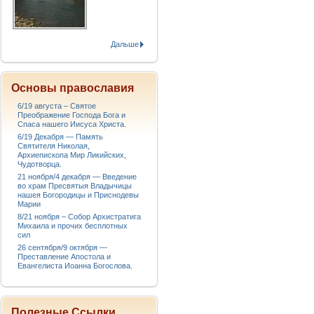
Дальше
Основы православия
6/19 августа – Святое
Преображение Господа Бога и
Спаса нашего Иисуса Христа.
6/19 Декабря — Память
Святителя Николая,
Архиепископа Мир Ликийских,
Чудотворца.
21 ноября/4 декабря — Введение
во храм Пресвятыя Владычицы
нашея Богородицы и Приснодевы
Марии
8/21 ноября – Собор Архистратига
Михаила и прочих бесплотных
сил
26 сентября/9 октября —
Преставление Апостола и
Евангелиста Иоанна Богослова.
Полезные Ссылки