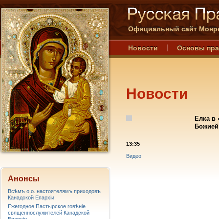
Официальный сайт Монре
Новости
Основы пр
Новости
Елка в
Божией
13:35
Видео
Анонсы
Всѣмъ о.о. настоятелямъ приходовъ
Канадской Епархiи.
Ежегодное Пастырское говѣніе
священнослужителей Канадской