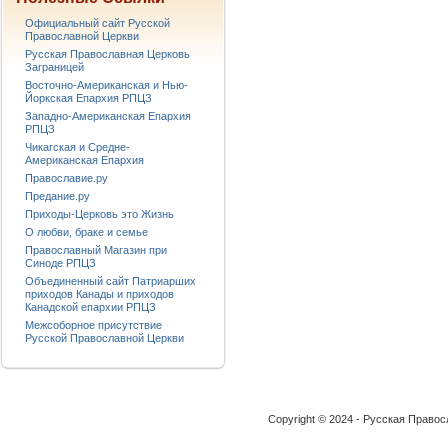
Официальный сайт Русской
Православной Церкви
Русская Православная Церковь
Заграницей
Восточно-Американская и Нью-
Йоркская Епархия РПЦЗ
Западно-Американская Епархия
РПЦЗ
Чикагская и Средне-
Американская Епархия
Православие.ру
Предание.ру
Приходы-Церковь это Жизнь
О любви, браке и семье
Православный Магазин при
Синоде РПЦЗ
Объединенный сайт Патриарших
приходов Канады и приходов
Канадской епархии РПЦЗ
Межсоборное присутствие
Русской Православной Церкви
Copyright © 2024 - Русская Право