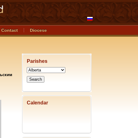
Contact
Diocese
Parishes
льским
Calendar