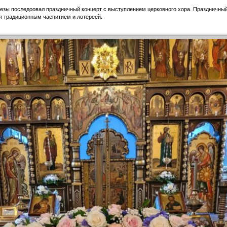
езы последоовал праздничный концерт с выступлением церковного хора. Праздничны
 традиционным чаепитием и лотереей.