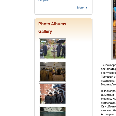
Епархіи.
More
Photo Albums
Gallery
Высокопрео
архипастыр
сослужении
Троицкий с
праздника,
Морин (Лон
Высокопрео
Димитрия Ч
Морине. На
награжден 
Свят.Иоанн
человек, б
Архиерея.