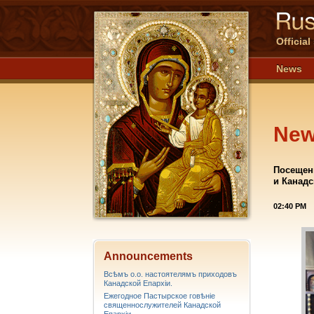
Officia
News
Ne
Посещен
и Канадс
02:40 PM
Announcements
Всѣмъ о.о. настоятелямъ приходовъ
Канадской Епархiи.
Ежегодное Пастырское говѣніе
священнослужителей Канадской