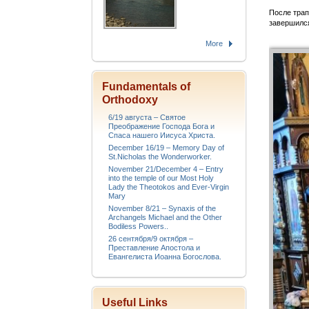
После трап
завершился
More
Fundamentals of
Orthodoxy
6/19 августа – Святое
Преображение Господа Бога и
Спаса нашего Иисуса Христа.
December 16/19 – Memory Day of
St.Nicholas the Wonderworker.
November 21/December 4 – Entry
into the temple of our Most Holy
Lady the Theotokos and Ever-Virgin
Mary
November 8/21 – Synaxis of the
Archangels Michael and the Other
Bodiless Powers..
26 сентября/9 октября –
Преставление Апостола и
Евангелиста Иоанна Богослова.
Useful Links