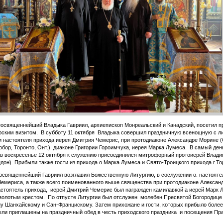
священнейший Владыка Гавриил, архиепископ Монреальский и Канадский, посетил п
ским визитом. В субботу 11 октября Владыка совершил праздничную всенощную с ли
 настоятеля прихода иерея Дмитрия Чемерис, при протодиаконе Александре Морине (
обор, Торонто, Онт.). диаконе Григории Гороимчука, иерея Марка Лумеса. В самый ден
 в воскресенье 12 октября к служению присоединился митрофорный протоиерей Влад
дон). Прибыли также гости из прихода о.Марка Лумеса и Свято-Троицкого прихода г.То
священнейший Гавриил возглавил Божественную Литургию, в сослужении о. настояте
емериса, а также всего поименованного выше священства при протодиаконе Алексан
стоятель прихода, иерей Дмитрий Чемерис был награжден камилавкой а иерей Марк 
золотым крестом. По отпусте Литургии был отслужен молебен Пресвятой Богородице
у Шанхайскому и Сан-Францискому. Затем прихожане и гости, которых прибыло более
ыли приглашены на праздничный обед в честь приходского праздника и посещения Пр