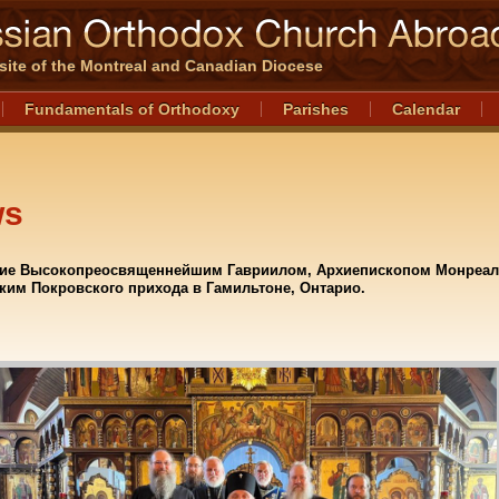
l site of the Montreal and Canadian Diocese
Fundamentals of Orthodoxy
Parishes
Calendar
ws
ие Высокопреосвященнейшим Гавриилом, Архиепископом Монреа
ким Покровского прихода в Гамильтоне, Онтарио.