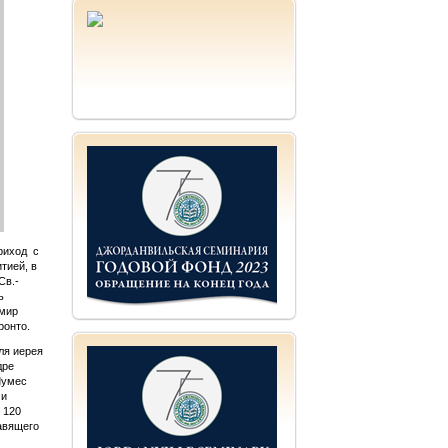
риход с
тией, в
Св.-
ь
имир
ронто.
ля иерея
дре
Лумес
 и
 120
авящего