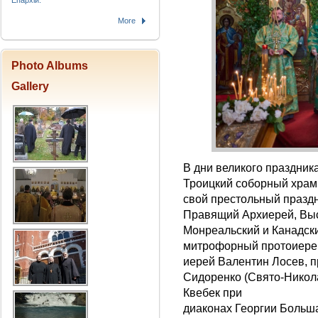
Епархіи.
More
Photo Albums
Gallery
В дни великого праздни
Троицкий соборный храм 
свой престольный празд
Правящий Архиерей, Вы
Монреальский и Канадски
митрофорный протоиерей
иерей Валентин Лосев, 
Сидоренко (Свято-Никол
Квебек при
диаконах Георгии Больша