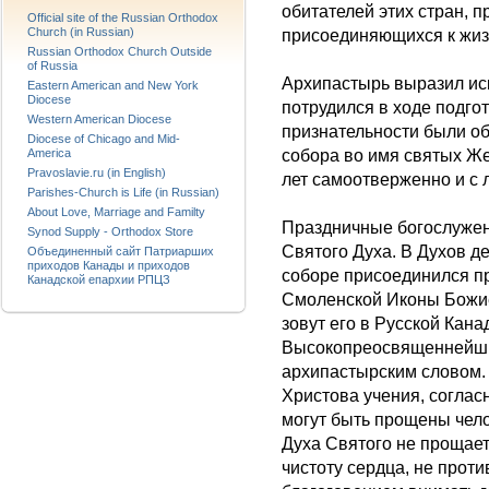
обитателей этих стран,
Official site of the Russian Orthodox
Church (in Russian)
присоединяющихся к жиз
Russian Orthodox Church Outside
of Russia
Архипастырь выразил ис
Eastern American and New York
Diocese
потрудился в ходе подго
Western American Diocese
признательности были о
Diocese of Chicago and Mid-
собора во имя святых Же
America
Pravoslavie.ru (in English)
лет самоотверженно и с 
Parishes-Church is Life (in Russian)
About Love, Marriage and Familty
Праздничные богослужен
Synod Supply - Orthodox Store
Святого Духа. В Духов д
Объединенный сайт Патриарших
приходов Канады и приходов
соборе присоединился п
Канадской епархии РПЦЗ
Смоленской Иконы Божие
зовут его в Русской Кан
Высокопреосвященнейший
архипастырским словом.
Христова учения, соглас
могут быть прощены чело
Духа Святого не прощае
чистоту сердца, не прот