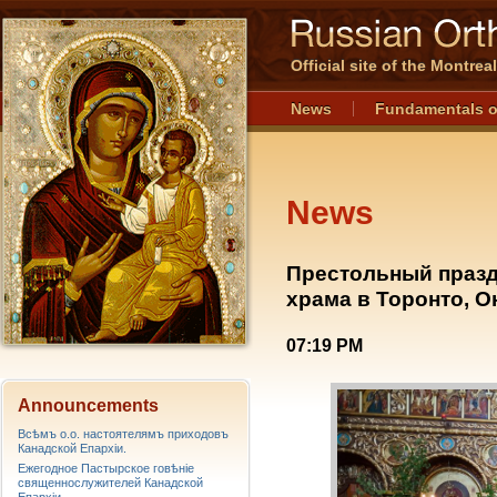
Official site of the Montre
News
Fundamentals o
News
Престольный празд
храма в Торонто, О
07:19 PM
Announcements
Всѣмъ о.о. настоятелямъ приходовъ
Канадской Епархiи.
Ежегодное Пастырское говѣніе
священнослужителей Канадской