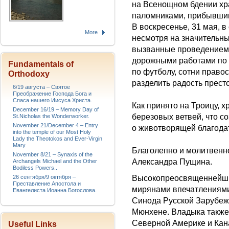
на Всенощном бдении х
паломниками, прибывшим
В воскресенье, 31 мая, 
More
несмотря на значительны
вызванные проведением
дорожными работами по 
Fundamentals of
по футболу, сотни право
Orthodoxy
разделить радость прест
6/19 августа – Святое
Преображение Господа Бога и
Спаса нашего Иисуса Христа.
Как принято на Троицу, 
December 16/19 – Memory Day of
березовых ветвей, что 
St.Nicholas the Wonderworker.
November 21/December 4 – Entry
о животворящей благодат
into the temple of our Most Holy
Lady the Theotokos and Ever-Virgin
Mary
Благолепно и молитвенн
November 8/21 – Synaxis of the
Александра Пущина.
Archangels Michael and the Other
Bodiless Powers..
Высокопреосвященнейший
26 сентября/9 октября –
Преставление Апостола и
мирянами впечатлениями
Евангелиста Иоанна Богослова.
Синода Русской Зарубеж
Мюнхене. Владыка также
Северной Америке и Кан
Useful Links