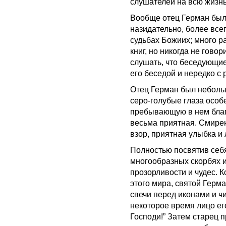
слушателей на всю жизнь
Вообще отец Герман был 
назидательно, более всег
судьбах Божиих; много р
книг, но никогда не гово
слушать, что беседующие
его беседой и нередко с 
Отец Герман был неболь
серо-голубые глаза особ
пребывающую в нем благо
весьма приятная. Смирен
взор, приятная улыбка и 
Полностью посвятив себя
многообразных скорбях и
прозорливости и чудес. 
этого мира, святой Герм
свечи перед иконами и ч
некоторое время лицо его
Господи!” Затем старец п