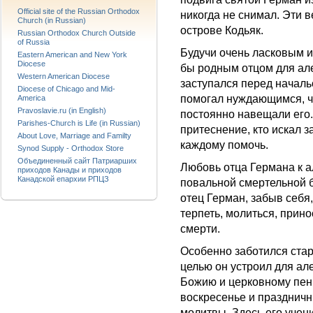
Official site of the Russian Orthodox
никогда не снимал. Эти 
Church (in Russian)
острове Кодьяк.
Russian Orthodox Church Outside
of Russia
Будучи очень ласковым и
Eastern American and New York
Diocese
бы родным отцом для але
Western American Diocese
заступался перед начал
Diocese of Chicago and Mid-
помогал нуждающимся, че
America
Pravoslavie.ru (in English)
постоянно навещали его.
Parishes-Church is Life (in Russian)
притеснение, кто искал 
About Love, Marriage and Familty
каждому помочь.
Synod Supply - Orthodox Store
Объединенный сайт Патриарших
Любовь отца Германа к 
приходов Канады и приходов
Канадской епархии РПЦЗ
повальной смертельной б
отец Герман, забыв себя
терпеть, молиться, прин
смерти.
Особенно заботился стар
целью он устроил для але
Божию и церковному пению
воскресенье и праздничн
молитвы. Здесь его учен