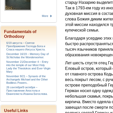
старцу Назарию выделит
Так в 1793-ем году из и
духовная миссия в соста
More
слова Божия диким жите
этой миссии находился т
купеческой семьи.
Fundamentals of
Orthodoxy
Благодаря усердию этих
6/19 августа – Святое
быстро распространятьс
Преображение Господа Бога и
тысяч язычников приняли
Спаса нашего Иисуса Христа.
December 16/19 – Memory Day of
образования новокрещенн
St.Nicholas the Wonderworker.
November 21/December 4 – Entry
Лет шесть спустя отец Г
into the temple of our Most Holy
Еловый остров, который
Lady the Theotokos and Ever-Virgin
Mary
от главного острова Код
November 8/21 – Synaxis of the
весь покрыт лесом, с ру
Archangels Michael and the Other
Bodiless Powers..
острове преподобный Гер
26 сентября/9 октября –
Герман носил одну одежд
Преставление Апостола и
Евангелиста Иоанна Богослова.
небольшая скамья, покры
кирпича. Вместо одеяла 
завещал после смерти по
Useful Links
подвига святой Герман и