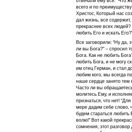
отвечали ему все. “Что ж
всего и по преимуществу
Христос, Который нас со
дал жизнь, все содержит,
прекраснее всех людей? 
любить Его и искать Его?
Все заговорили: “Ну да, э
ли вы Бога?” – спросил т
Бога. Как не любить Бога
любить Бога, и не могу с
им отец Герман, и стал д
любим кого, мы всегда по
наше сердце занято тем п
Часто ли вы обращаетесь 
молитесь Ему, и исполня
признаться, что нет! “Дл
мере дадим себе слово, чт
будем стараться любить 
волю!” Вот какой прекра
сомнения, этот разговор