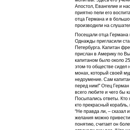
Апостол, Евангелие и на
приятно пели его воспи
отца Германа и в большо
производили на слушате
Посещали отца Германа и
Однажды пригласили ста
Петербурга. Капитан фре
прислан в Америку по В
капитаном было около 25
этом-то обществе сидел 
монах, который своей му
недоумение. Сам капитан
перед ним!” Отец Герман 
всего любите и чего бы к
Посыпались ответы. Кто ж
кто прекрасный корабль, 
“Не правда ли, – сказал
желания можно привести к
понятию, считает он боле