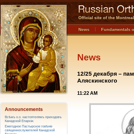
Official site of the Montre
News
Fundamentals o
News
12/25 декабря – па
Аляскинского
11:22 AM
Announcements
Всѣмъ о.о. настоятелямъ приходовъ
Канадской Епархiи.
Ежегодное Пастырское говѣніе
священнослужителей Канадской