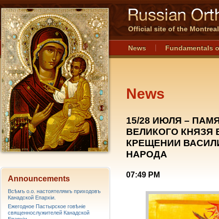
Official site of the Montre
News
Fundamentals o
News
15/28 ИЮЛЯ – ПА
ВЕЛИКОГО КНЯЗЯ 
КРЕЩЕНИИ ВАСИЛ
НАРОДА
07:49 PM
Announcements
Всѣмъ о.о. настоятелямъ приходовъ
Канадской Епархiи.
Ежегодное Пастырское говѣніе
священнослужителей Канадской