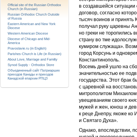
Official site of the Russian Orthodox
в создавшейся ситуации 
Church (in Russian)
договор, согласно котор
Russian Orthodox Church Outside
of Russia
тысяч воинов и принять 
Eastern American and New York
получал руку царевны А
Diocese
но греки не торопились 
Western American Diocese
Diocese of Chicago and Mid-
страну во тме идолослуж
America
кумиром служаща». Возм
Pravoslavie.ru (in English)
город Корсунь и одновре
Parishes-Church is Life (in Russian)
Константинополь.
About Love, Marriage and Familty
Synod Supply - Orthodox Store
Восемь дней ушло на сб
Объединенный сайт Патриарших
значительностью ее подв
приходов Канады и приходов
Канадской епархии РПЦЗ
государства. Этот брак
с царевной на восстано
митрополитом Михаилом. 
увещеваниям своего княз
мужей и жен, юнош и дев
к реце Днепру, якоже ко
и Святаго Духа».
Однако, впоследствии, п
князей и проповедников,