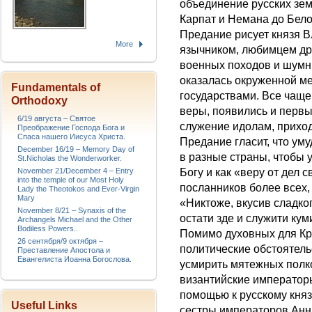
объединение русских зем
Карпат и Немана до Бело
Предание рисует князя 
More
язычником, любимцем др
военных походов и шумн
оказалась окруженной м
Fundamentals of
государствами. Все чащ
Orthodoxy
веры, появились и первы
6/19 августа – Святое
служение идолам, приход
Преображение Господа Бога и
Спаса нашего Иисуса Христа.
Предание гласит, что ум
December 16/19 – Memory Day of
в разные страны, чтобы 
St.Nicholas the Wonderworker.
November 21/December 4 – Entry
Богу и как «веру от дел 
into the temple of our Most Holy
посланников более всех, 
Lady the Theotokos and Ever-Virgin
Mary
«Никтоже, вкусив сладког
November 8/21 – Synaxis of the
остати зде и служити ку
Archangels Michael and the Other
Bodiless Powers..
Помимо духовных для Кр
26 сентября/9 октября –
политические обстоятель
Преставление Апостола и
Евангелиста Иоанна Богослова.
усмирить мятежных полк
византийские императоры
помощью к русскому княз
Useful Links
сестры императоров Анны