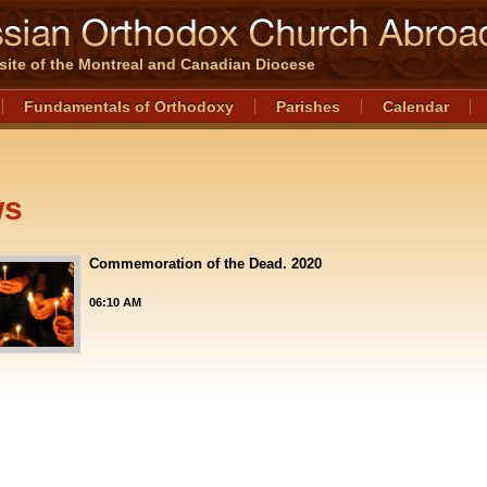
l site of the Montreal and Canadian Diocese
Fundamentals of Orthodoxy
Parishes
Calendar
ws
Commemoration of the Dead. 2020
06:10 AM