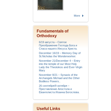
More
Fundamentals of
Orthodoxy
6/19 августа – Святое
Преображение Господа Бога и
Спаса нашего Иисуса Христа.
December 16/19 – Memory Day of
St.Nicholas the Wonderworker.
November 21/December 4 – Entry
into the temple of our Most Holy
Lady the Theotokos and Ever-Virgin
Mary
November 8/21 – Synaxis of the
Archangels Michael and the Other
Bodiless Powers..
26 сентября/9 октября –
Преставление Апостола и
Евангелиста Иоанна Богослова.
Useful Links