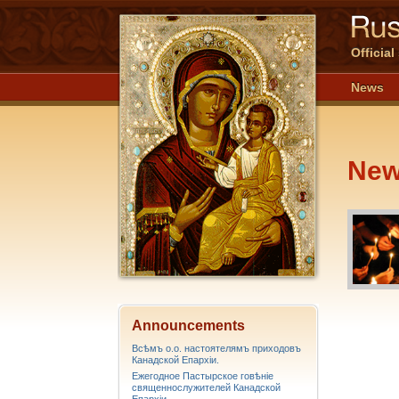
Officia
News
Ne
Announcements
Всѣмъ о.о. настоятелямъ приходовъ
Канадской Епархiи.
Ежегодное Пастырское говѣніе
священнослужителей Канадской