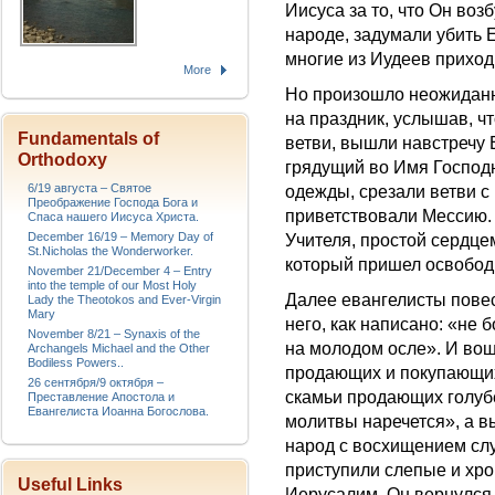
Иисуса за то, что Он во
народе, задумали убить Е
многие из Иудеев приход
More
Но произошло неожиданн
на праздник, услышав, ч
Fundamentals of
ветви, вышли навстречу 
Orthodoxy
грядущий во Имя Господ
6/19 августа – Святое
одежды, срезали ветви с 
Преображение Господа Бога и
приветствовали Мессию. 
Спаса нашего Иисуса Христа.
December 16/19 – Memory Day of
Учителя, простой сердце
St.Nicholas the Wonderworker.
который пришел освободи
November 21/December 4 – Entry
into the temple of our Most Holy
Далее евангелисты повес
Lady the Theotokos and Ever-Virgin
Mary
него, как написано: «не 
November 8/21 – Synaxis of the
на молодом осле». И вош
Archangels Michael and the Other
Bodiless Powers..
продающих и покупающих
26 сентября/9 октября –
скамьи продающих голубе
Преставление Апостола и
Евангелиста Иоанна Богослова.
молитвы наречется», а в
народ с восхищением слу
приступили слепые и хро
Useful Links
Иерусалим, Он вернулся