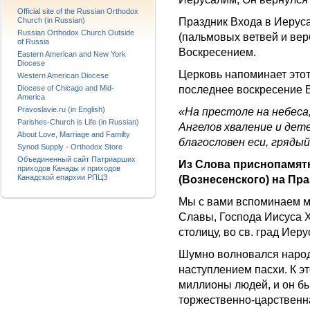
Official site of the Russian Orthodox
Праздник Входа в Иеруса
Church (in Russian)
Russian Orthodox Church Outside
(пальмовых ветвей и вер
of Russia
Воскресением.
Eastern American and New York
Diocese
Церковь напоминает это
Western American Diocese
последнее воскресение В
Diocese of Chicago and Mid-
America
Pravoslavie.ru (in English)
«На престоле на небеса
Parishes-Church is Life (in Russian)
Ангелов хваление и дете
About Love, Marriage and Familty
благословен еси, гряды
Synod Supply - Orthodox Store
Объединенный сайт Патриарших
Из Слова приснопамят
приходов Канады и приходов
Канадской епархии РПЦЗ
(Вознесенского) на 
Мы с вами вспоминаем м
Славы, Господа Иисуса Хр
столицу, во св. град Иер
Шумно волновался народ 
наступлением пасхи. К э
миллионы людей, и он бы
торжественно-царственн