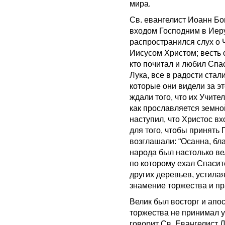
мира.
Св. евангелист Иоанн Бо
входом Господним в Иер
распространился слух о
Иисусом Христом; весть 
кто почитал и любил Спас
Лука, все в радости стал
которые они видели за эт
ждали того, что их Учите
как прославляется земной
наступил, что Христос в
для того, чтобы принять
возглашали: “Осанна, бл
народа был настолько ве
по которому ехал Спасит
других деревьев, устилая 
знамение торжества и п
Велик был восторг и апо
торжества не принимал уч
говорит Св. Евангелист Л