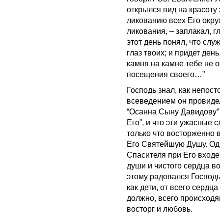
открылся вид на красоту 
ликованию всех Его окру
ликования, – заплакал, гл
этот день понял, что слу
глаз твоих; и придет день
камня на камне тебе не о
посещения своего…”
Господь знал, как непос
всеведением он провидел,
“Осанна Сыну Давидову” 
Его”, и что эти ужасные 
только что восторженно 
Его Святейшую Душу. Од
Спасителя при Его входе 
души и чистого сердца в
этому радовался Господь,
как дети, от всего сердц
должно, всего происход
восторг и любовь.