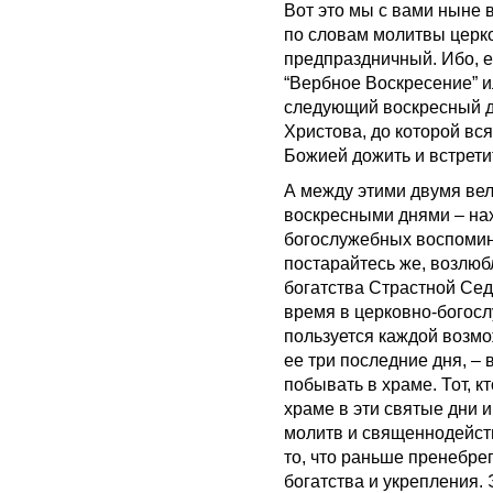
Вот это мы с вами ныне 
по словам молитвы церко
предпраздничный. Ибо, 
“Вербное Воскресение” и
следующий воскресный д
Христова, до которой вс
Божией дожить и встрети
А между этими двумя ве
воскресными днями – нах
богослужебных воспомин
постарайтесь же, возлюб
богатства Страстной Сед
время в церковно-богослу
пользуется каждой возмо
ее три последние дня, – 
побывать в храме. Тот, 
храме в эти святые дни 
молитв и священнодейств
то, что раньше пренебрег
богатства и укрепления. 