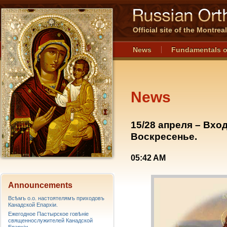
Official site of the Montre
News
Fundamentals o
News
15/28 апреля – Вхо
Воскресенье.
05:42 AM
Announcements
Всѣмъ о.о. настоятелямъ приходовъ
Канадской Епархiи.
Ежегодное Пастырское говѣніе
священнослужителей Канадской