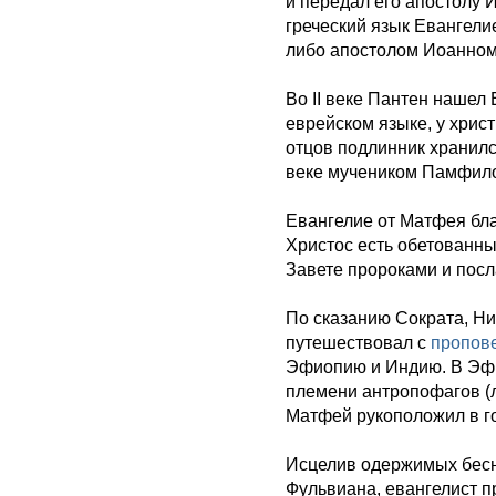
и передал его апостолу И
греческий язык Евангел
либо апостолом Иоанном
Во II веке Пантен нашел
еврейском языке, у хрис
отцов подлинник хранился
веке мучеником Памфил
Евангелие от Матфея бла
Христос есть обетованн
Завете пророками и посл
По сказанию Сократа, Ни
путешествовал с
пропов
Эфиопию и Индию. В Эфи
племени антропофагов (
Матфей рукоположил в г
Исцелив одержимых бесн
Фульвиана, евангелист п