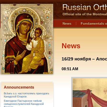
Official site of the Montre
News
Fundamentals o
News
16/29 ноября – Апо
08:51 AM
Announcements
Всѣмъ о.о. настоятелямъ приходовъ
Канадской Епархiи.
Ежегодное Пастырское говѣніе
священнослужителей Канадской