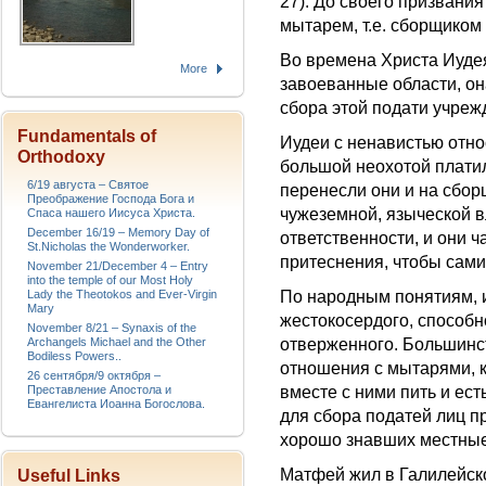
27). До своего призвания
мытарем, т.е. сборщиком
Во времена Христа Иудея
More
завоеванные области, он
сбора этой подати учре
Fundamentals of
Иудеи с ненавистью относ
Orthodoxy
большой неохотой плати
6/19 августа – Святое
перенесли они и на сбор
Преображение Господа Бога и
чужеземной, языческой в
Спаса нашего Иисуса Христа.
December 16/19 – Memory Day of
ответственности, и они 
St.Nicholas the Wonderworker.
притеснения, чтобы сами
November 21/December 4 – Entry
into the temple of our Most Holy
Lady the Theotokos and Ever-Virgin
По народным понятиям, и
Mary
жестокосердого, способно
November 8/21 – Synaxis of the
Archangels Michael and the Other
отверженного. Большинст
Bodiless Powers..
отношения с мытарями, к
26 сентября/9 октября –
Преставление Апостола и
вместе с ними пить и ес
Евангелиста Иоанна Богослова.
для сбора податей лиц п
хорошо знавших местные
Матфей жил в Галилейск
Useful Links