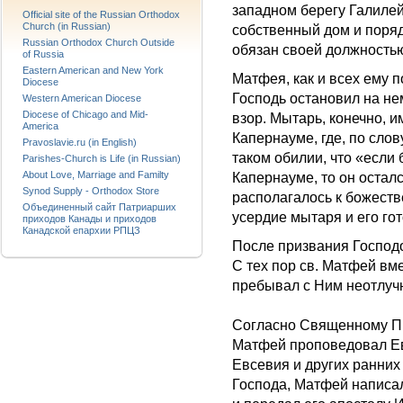
западном берегу Галилей
Official site of the Russian Orthodox
Church (in Russian)
собственный дом и поряд
Russian Orthodox Church Outside
обязан своей должность
of Russia
Eastern American and New York
Матфея, как и всех ему 
Diocese
Господь остановил на н
Western American Diocese
Diocese of Chicago and Mid-
взор. Мытарь, конечно, и
America
Капернауме, где, по сло
Pravoslavie.ru (in English)
таком обилии, что «если
Parishes-Church is Life (in Russian)
About Love, Marriage and Familty
Капернауме, то он осталс
Synod Supply - Orthodox Store
располагалось к божеств
Объединенный сайт Патриарших
усердие мытаря и его гот
приходов Канады и приходов
Канадской епархии РПЦЗ
После призвания Господо
С тех пор св. Матфей вм
пребывал с Ним неотлуч
Согласно Священному Пр
Матфей проповедовал Ев
Евсевия и других ранних 
Господа, Матфей написа