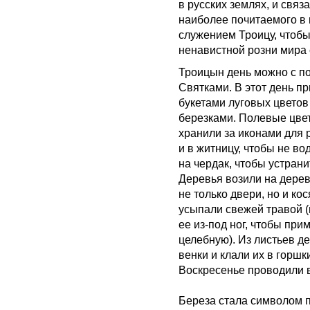
в русских землях, и связ
наиболее почитаемого в 
служением Троицу, чтоб
ненавистной розни мира 
Троицын день можно с п
Святками. В этот день п
букетами луговых цветов
березками. Полевые цве
хранили за иконами для 
и в житницу, чтобы не во
на чердак, чтобы устрани
Деревья возили на дере
не только двери, но и ко
усыпали свежей травой (
ее из-под ног, чтобы прим
целебную). Из листьев д
венки и клали их в горш
Воскресенье проводили в 
Береза стала символом пр