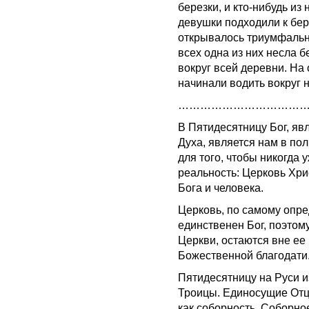
березки, и кто-нибудь из 
девушки подходили к бер
открывалось триумфальн
всех одна из них несла б
вокруг всей деревни. На 
начинали водить вокруг 
……………………………
В Пятидесятницу Бог, яв
Духа, является нам в по
для того, чтобы никогда 
реальность: Церковь Хр
Бога и человека.
Церковь, по самому опре
единственен Бог, поэтом
Церкви, остаются вне ее 
Божественной благодати
Пятидесятницу на Руси 
Троицы. Единосущие Отц
как соборность. Соборно