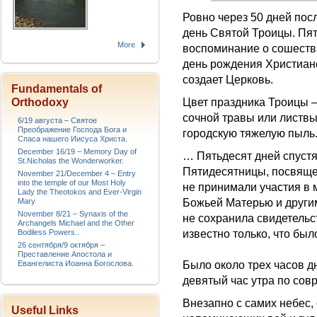
Ровно через 50 дней пос
день Святой Троицы. Пя
More
воспоминание о сошестви
день рождения Христиан
создает Церковь.
Fundamentals of
Цвет праздника Троицы –
Orthodoxy
сочной травы или листвы,
6/19 августа – Святое
Преображение Господа Бога и
городскую тяжелую пыль
Спаса нашего Иисуса Христа.
December 16/19 – Memory Day of
… Пятьдесят дней спустя
St.Nicholas the Wonderworker.
Пятидесятницы, посвяще
November 21/December 4 – Entry
into the temple of our Most Holy
не принимали участия в 
Lady the Theotokos and Ever-Virgin
Божьей Матерью и другим
Mary
November 8/21 – Synaxis of the
не сохранила свидетельст
Archangels Michael and the Other
известно только, что бы
Bodiless Powers..
26 сентября/9 октября –
Преставление Апостола и
Было около трех часов 
Евангелиста Иоанна Богослова.
девятый час утра по сов
Внезапно с самих небес,
Useful Links