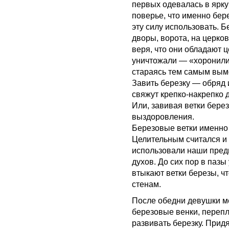
первых одевалась в ярк
поверье, что именно бер
эту силу использовать. 
дворы, ворота, на церко
веря, что они обладают 
уничтожали — «хоронили»
стараясь тем самым вым
Завить березку — обряд 
свяжут крепко-накрепко
Или, завивая ветки бере
выздоровления.
Березовые ветки именно 
Целительным считался и 
использовали наши предк
духов. До сих пор в пазы
втыкают ветки березы, ч
стенам.
После обедни девушки ме
березовые венки, перепл
развивать березку. Придя