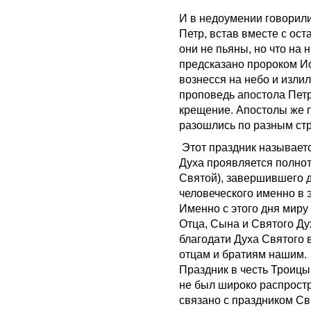
И в недоумении говорили
Петр, встав вместе с ос
они не пьяны, но что на 
предсказано пророком Ио
вознесся на небо и изли
проповедь апостола Петр
крещение. Апостолы же 
разошлись по разным ст
Этот праздник называетс
Духа проявляется полнот
Святой), завершившего 
человеческого именно в э
Именно с этого дня миру
Отца, Сына и Святого Ду
благодати Духа Святого
отцам и братиям нашим.
Праздник в честь Троицы
не был широко распростра
связано с праздником С