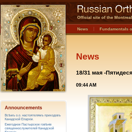
Official site of the Montre
News
Fundamentals o
News
18/31 мая -Пятидес
09:44 AM
Announcements
Всѣмъ о.о. настоятелямъ приходовъ
Канадской Епархiи.
Ежегодное Пастырское говѣніе
священнослужителей Канадской