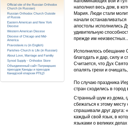
напоминающих вой и гул 
Official site of the Russian Orthodox
наполнил весь дом, в ко
Church (in Russian)
Мария. Люди стали моли
Russian Orthodox Church Outside
of Russia
начали останавливаться 
Eastern American and New York
апостолы исполнились Ду
Diocese
Western American Diocese
удивительную способност
Diocese of Chicago and Mid-
прежде им неизвестных
America
Pravoslavie.ru (in English)
Исполнилось обещание С
Parishes-Church is Life (in Russian)
About Love, Marriage and Familty
благодать и дар, силу и 
Synod Supply - Orthodox Store
Считается, что Дух Свято
Объединенный сайт Патриарших
опалять грехи и очищать,
приходов Канады и приходов
Канадской епархии РПЦЗ
По случаю праздника Иер
стран сходились в город в
Странный шум из дома, г
сбежаться к этому месту
спрашивали друг друга: 
каждый свой язык, в кот
языками о великих делах