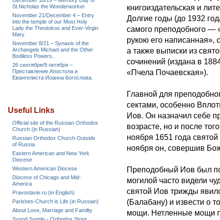
December 16/19 – Memory Day of
St.Nicholas the Wonderworker.
книгоиздательская и лит
November 21/December 4 – Entry
Долгие годы (до 1932 го
into the temple of our Most Holy
Lady the Theotokos and Ever-Virgin
самого преподобного — 
Mary
рукою его написанная», 
November 8/21 – Synaxis of the
Archangels Michael and the Other
а также выписки из свят
Bodiless Powers..
сочинений (издана в 188
26 сентября/9 октября –
Преставление Апостола и
«Пчела Почаевская»).
Евангелиста Иоанна Богослова.
Главной для преподобног
сектами, особенно Вплот
Useful Links
Иов. Он назначил себе 
Official site of the Russian Orthodox
возрасте, но и после тог
Church (in Russian)
ноября 1651 года святой 
Russian Orthodox Church Outside
of Russia
ноября он, совершив Бож
Eastern American and New York
Diocese
Western American Diocese
Преподобный Иов был пог
Diocese of Chicago and Mid-
могилой часто видели чу
America
святой Иов трижды явил
Pravoslavie.ru (in English)
(Балабану) и извести о т
Parishes-Church is Life (in Russian)
About Love, Marriage and Familty
мощи. Нетленные мощи п
Synod Supply - Orthodox Store