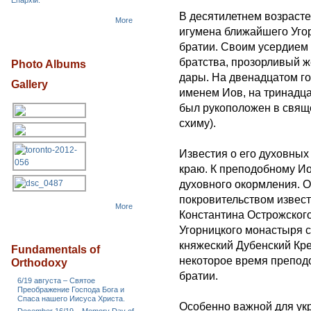
Епархіи.
В десятилетнем возрасте
More
игумена ближайшего Уго
братии. Своим усердием
братства, прозорливый 
Photo Albums
дары. На двенадцатом го
Gallery
именем Иов, на тринадца
был рукоположен в свящ
схиму).
Известия о его духовных
краю. К преподобному И
духовного окормления. О
покровительством извес
More
Константина Острожского
Угорницкого монастыря с
княжеский Дубенский Кре
Fundamentals of
некоторое время препод
Orthodoxy
братии.
6/19 августа – Святое
Преображение Господа Бога и
Спаса нашего Иисуса Христа.
Особенно важной для ук