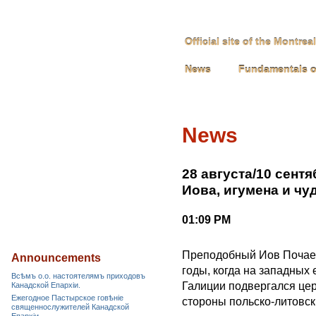
Official site of the Montre
News
Fundamentals o
News
28 августа/10 сен
Иова, игумена и чу
01:09 PM
Преподобный Иов Почаев
Announcements
годы, когда на западных
Всѣмъ о.о. настоятелямъ приходовъ
Галиции подвергался це
Канадской Епархiи.
Ежегодное Пастырское говѣніе
стороны польско-литовск
священнослужителей Канадской