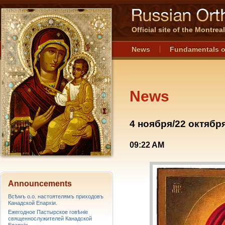
Official site of the Montre
News
Fundamentals o
News
4 ноября/22 октябр
09:22 AM
Announcements
Всѣмъ о.о. настоятелямъ приходовъ
Канадской Епархiи.
Ежегодное Пастырское говѣніе
священнослужителей Канадской