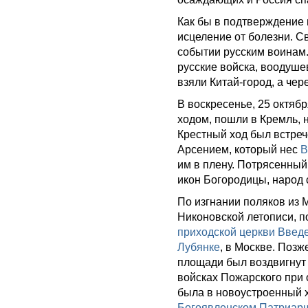
Как бы в подтверждение 
исцеление от болезни. С
событии русским воинам
русские войска, воодуш
взяли Китай-город, а чер
В воскресенье, 25 октяб
ходом, пошли в Кремль, 
Крестный ход был встре
Арсением, который нес
В
им в плену. Потрясенны
икон Богородицы, народ 
По изгнании поляков из
Никоновской летописи, п
приходской церкви Введ
Лубянке
, в Москве. Поз
площади был воздвигну
войсках Пожарского при
была в новоустроенный х
Богоявленском Патриар