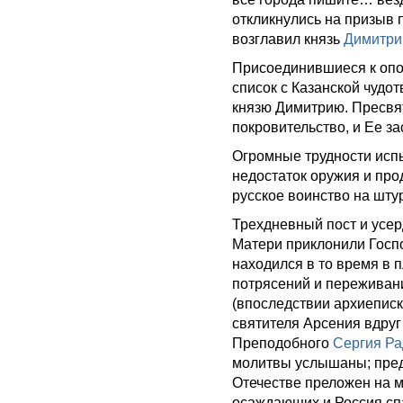
откликнулись на призыв
возглавил князь
Димитри
Присоединившиеся к опо
список с Казанской чудо
князю Димитрию. Пресвя
покровительство, и Ее з
Огромные трудности исп
недостаток оружия и про
русское воинство на шту
Трехдневный пост и усе
Матери приклонили Госп
находился в то время в 
потрясений и переживан
(впоследствии архиеписк
святителя Арсения вдруг
Преподобного
Сергия Ра
молитвы услышаны; пред
Отечестве преложен на ми
осаждающих и Россия сп