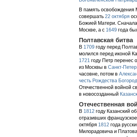
В память освобождения 
совершать
22 октября
ос
Божией Матери. Сначала
Москве, а с
1649
года бы
Полтавская битва
В
1709
году перед Полта
молился перед иконой Ка
1721
году Петр перенес 
из Москвы в
Санкт-Петер
часовне, потом в
Алекса
честь Рождества Богоро
Отечественной войной с
в новосозданный
Казанс
Отечественная во
В
1812
году Казанский об
отразивших французское 
октября
1812
года русск
Милорадовича и Платова