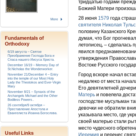
тридцатью годами прежд
Божией Матери произо
28 июня
1579
года страш
More
святителя Николая Тульс
половину Казанского Кре
Fundamentals of
думая, что Бог прогневал
Orthodoxy
летописец, – сделалась 
явился предзнаменовани
6/19 августа – Святое
Преображение Господа Бога и
утверждения Православи
Спаса нашего Иисуса Христа.
Востоке Русского государ
December 16/19 – Memory Day of
St.Nicholas the Wonderworker.
Город вскоре начал встав
November 21/December 4 – Entry
into the temple of our Most Holy
недалеко от места начал
Lady the Theotokos and Ever-Virgin
Mary
Его девятилетней дочер
November 8/21 – Synaxis of the
Матерь
и повелела доста
Archangels Michael and the Other
Bodiless Powers..
господстве мусульман т
26 сентября/9 октября –
девочки не обратили вн
Преставление Апостола и
Евангелиста Иоанна Богослова.
указывала место, где ук
своей матерью стали рыт
место чудесного обретен
Useful Links
Иеремия
и перенес свят