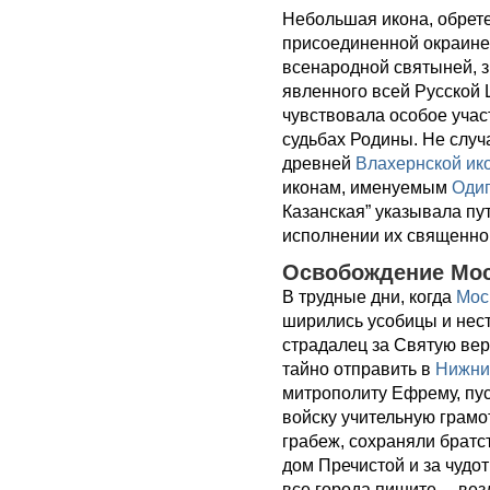
Небольшая икона, обрет
присоединенной окраине 
всенародной святыней, 
явленного всей Русской 
чувствовала особое уча
судьбах Родины. Не случ
древней
Влахернской ик
иконам, именуемым
Одиг
Казанская” указывала пу
исполнении их священног
Освобождение Мос
В трудные дни, когда
Мос
ширились усобицы и нес
страдалец за Святую вер
тайно отправить в
Нижни
митрополиту Ефрему, пус
войску учительную грамот
грабеж, сохраняли братс
дом Пречистой и за чудот
все города пишите… вез