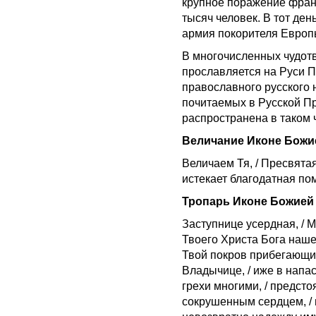
крупное поражение франц
тысяч человек. В тот ден
армия покорителя Европы
В многочисленных чудотв
прославляется на Руси 
православного русского 
почитаемых в Русской Пр
распространена в таком ч
Величание Иконе Божи
Величаем Тя, / Пресвятая
истекает благодатная по
Тропарь Иконе Божией
Заступнице усердная, / 
Твоего Христа Бога нашег
Твой покров прибегающим
Владычице, / иже в напас
грехи многими, / предст
сокрушенным сердцем, / 