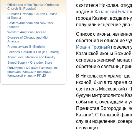
святителя Николая, отку
Official site of the Russian Orthodox
Church (in Russian)
ходом в
Казанский Благо
Russian Orthodox Church Outside
города Казани, воздвиг
of Russia
Eastern American and New York
получили исцеление два 
Diocese
Western American Diocese
Список с иконы, явленно
Diocese of Chicago and Mid-
обретения и описание ч
America
Иоанн Грозный
повелел у
Pravoslavie.ru (in English)
Parishes-Church is Life (in Russian)
Казанской иконы Божией 
About Love, Marriage and Familty
основать женский монаст
Synod Supply - Orthodox Store
обретению святыни, прин
Объединенный сайт Патриарших
приходов Канады и приходов
В Никольском храме, гд
Канадской епархии РПЦЗ
иконой, был в то время
святитель Московский (+1
будучи митрополитом Каз
событиях, очевидцем и у
Пречистая Богородицы че
Казани”. С большой факт
случаи исцеления, сове
верующих.