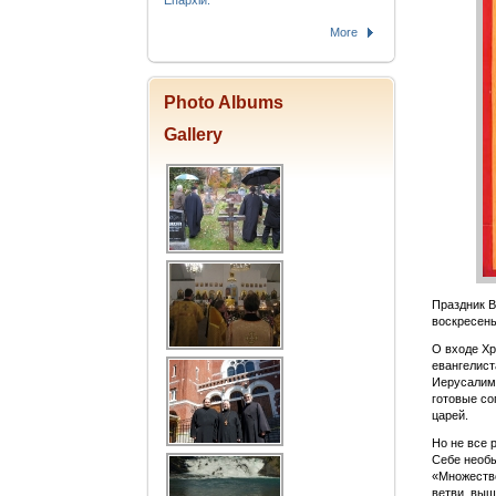
Епархіи.
More
Photo Albums
Gallery
Праздник В
воскресень
О входе Хр
евангелист
Иерусалим,
готовые со
царей.
Но не все 
Себе необы
«Множество
ветви, выш