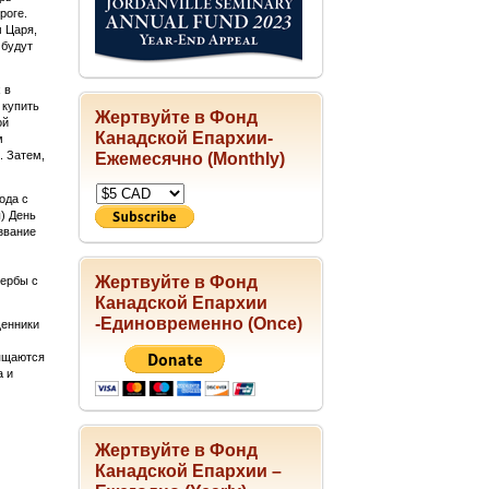
роге.
м Царя,
 будут
 в
 купить
Жертвуйте в Фонд
ой
Канадской Епархии-
м
. Затем,
Ежемесячно (Monthly)
ода с
) День
звание
Жертвуйте в Фонд
вербы с
Канадской Епархии
-Единовременно (Once)
щенники
вящаются
а и
Жертвуйте в Фонд
Канадской Епархии –