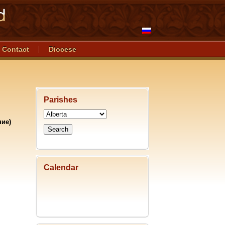
Contact
Diocese
Parishes
ние)
Calendar