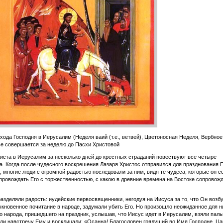
хода Господня в Иерусалим (Неделя ваий (т.е., ветвей), Цветоносная Неделя, Вербное
е совершается за неделю до Пасхи Христовой
иста в Иерусалим за несколько дней до крестных страданий повествуют все четыре
а. Когда после чудесного воскрешения Лазаря Христос отправился для празднования 
 многие люди с огромной радостью последовали за ним, видя те чудеса, которые он с
провождать Его с торжественностью, с какою в древние времена на Востоке сопровож
разделяли радость: иудейские первосвященники, негодуя на Иисуса за то, что Он возб
кновенное почитание в народе, задумали убить Его. Но произошло неожиданное для н
 народа, пришедшего на праздник, услышав, что Иисус идет в Иерусалим, взяли пал
ли навстречу Ему и восклицали: «Осанна! Благословен грядущий во Имя Господне, Ца