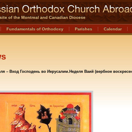
l site of the Montreal and Canadian Diocese
Fundamentals of Orthodoxy
Parishes
Calendar
ws
еля – Вход Господень во Иерусалим.Неделя Ваий (вербное воскресе