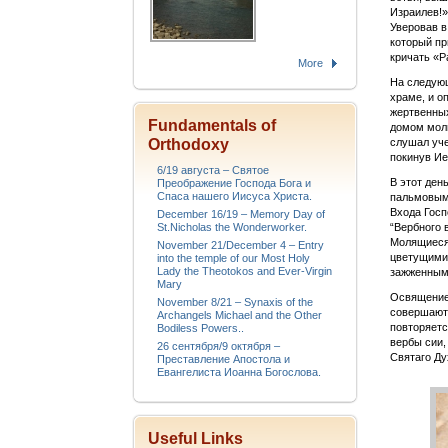
Израилев!»
Уверовав в
который пр
кричать «Р
More
На следующ
храме, и о
жертвенных
Fundamentals of
домом моли
Orthodoxy
слушал уче
покинув Ие
6/19 августа – Святое
В этот ден
Преображение Господа Бога и
Спаса нашего Иисуса Христа.
пальмовыми
Входа Госп
December 16/19 – Memory Day of
St.Nicholas the Wonderworker.
“Вербного 
Молящиеся 
November 21/December 4 – Entry
цветущими 
into the temple of our Most Holy
Lady the Theotokos and Ever-Virgin
зажженным
Mary
Освящение
November 8/21 – Synaxis of the
совершают 
Archangels Michael and the Other
повторяетс
Bodiless Powers..
вербы сии,
26 сентября/9 октября –
Святаго Ду
Преставление Апостола и
Евангелиста Иоанна Богослова.
Useful Links