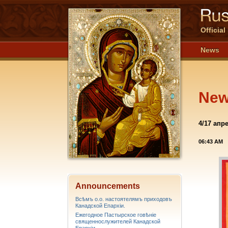
Officia
News
Ne
4/17 апр
06:43 AM
Announcements
Всѣмъ о.о. настоятелямъ приходовъ
Канадской Епархiи.
Ежегодное Пастырское говѣніе
священнослужителей Канадской