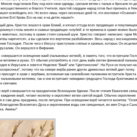
 Многие подстилали Ему под ноги свои одежды, срезали ветви с пальм и бросали по до
 могущественного и благого Учителя, простой сердцем народ готов был признать в Не
ишел освободить его. Но всего лишь через несколько дней те, кто воспевал «Осанна!»
аспни Его! Кровь Его на нас и на детях наших!».
ий день Христос вошел в храм Божий, и изгнал оттуда всех продающих и покупающих
прокинул столы менял и скамьи продающих голубей: в те времена в храме можно было
 животных, поэтому в храме стоял сильный шум. Христос говорил: написано: «дом М
твы наречется», а вы сделали его вертепом разбойников». Весь народ с восхищение
ние Господне. После чего к Иисусу приступили слепые и хромые, которых Он исцелил
русалим, Он вернулся в Вифанию.
ь совершается освящение ваий (пальмовых ветвей), в память того, что встречали Госп
 ветвями в руках. От обычая употреблять в этот день вайи (ветви финиковой пальмы
одня в Иерусали и зовется Неделею “Ваий” или “Цветоносною”. На Руси он получил на
воскресенья”, потому что на севере верба ранее других древесных ветвей дает почку.
приходят в храм с вербами, вспоминая как галилейские паломники встретили Христа
пальмовыми ветвями, так и они встречают невидимо грядущего Господа букетиками 
и свечами.
 верб совершается на праздничном Всенощном бдении. После чтения Евангелия свя
каждение верб, читают молитву и окропляют ветви святой водой. Обычно окропление
я в сам день праздника, после литургии. При освящении верб читается молитва: “Ос
 Благодатию Всесвятаго Духа и окроплением воды сия священныя, во имя Отца и Сын
ха. Аминь!”