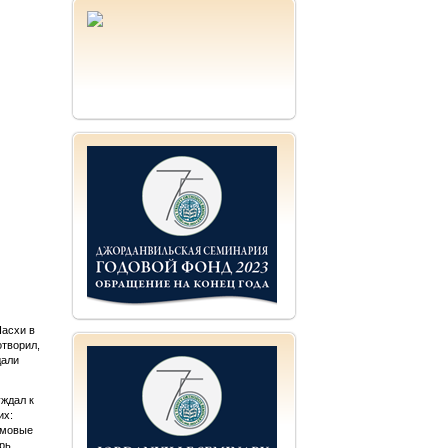
Пасхи в
отворил,
дали
уждал к
их:
ьмовые
рь