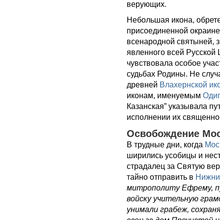
верующих.
Небольшая икона, обрет
присоединенной окраине 
всенародной святыней, 
явленного всей Русской 
чувствовала особое уча
судьбах Родины. Не случ
древней
Влахернской ик
иконам, именуемым
Одиг
Казанская” указывала пу
исполнении их священног
Освобождение Мос
В трудные дни, когда
Мос
ширились усобицы и нес
страдалец за Святую вер
тайно отправить в
Нижни
митрополиту Ефрему, пу
войску учительную грамо
унимали грабеж, сохран