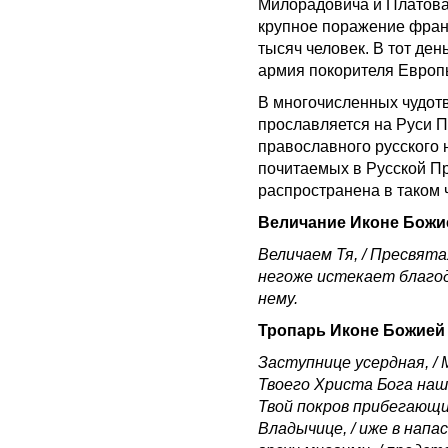
Милорадовича и Платова
крупное поражение франц
тысяч человек. В тот ден
армия покорителя Европы
В многочисленных чудотв
прославляется на Руси 
православного русского 
почитаемых в Русской Пр
распространена в таком ч
Величание Иконе Божи
Величаем Тя, / Пресвятая
негоже истекает благод
нему.
Тропарь Иконе Божией
Заступнице усердная, / 
Твоего Христа Бога наше
Твой покров прибегающим
Владычице, / иже в напас