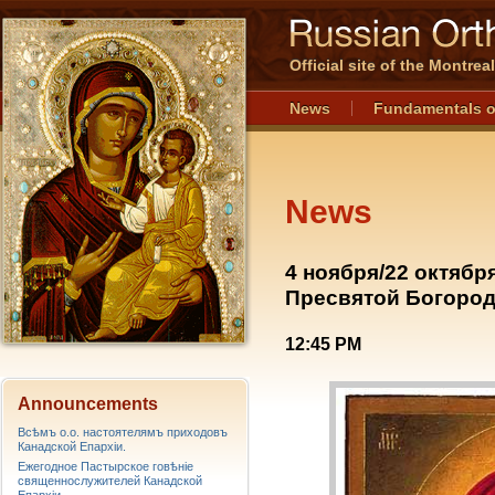
Official site of the Montre
News
Fundamentals o
News
4 ноября/22 октябр
Пресвятой Богоро
12:45 PM
Announcements
Всѣмъ о.о. настоятелямъ приходовъ
Канадской Епархiи.
Ежегодное Пастырское говѣніе
священнослужителей Канадской