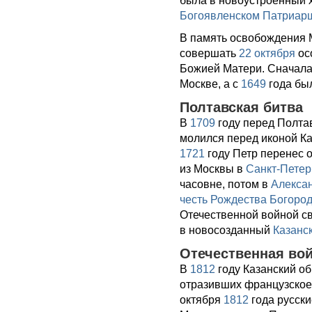
была в новоустроенный х
Богоявленском Патриар
В память освобождения 
совершать
22 октября
ос
Божией Матери. Сначала
Москве, а с
1649
года бы
Полтавская битва
В
1709
году перед Полта
молился перед иконой Ка
1721
году Петр перенес 
из Москвы в
Санкт-Петер
часовне, потом в
Алекса
честь Рождества Богоро
Отечественной войной с
в новосозданный
Казанс
Отечественная во
В
1812
году Казанский об
отразивших французское 
октября
1812
года русск