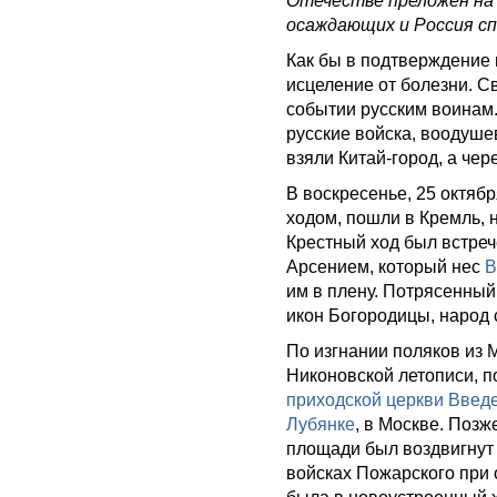
Отечестве преложен на 
осаждающих и Россия сп
Как бы в подтверждение 
исцеление от болезни. С
событии русским воинам
русские войска, воодуш
взяли Китай-город, а чер
В воскресенье, 25 октяб
ходом, пошли в Кремль, 
Крестный ход был встре
Арсением, который нес
В
им в плену. Потрясенны
икон Богородицы, народ 
По изгнании поляков из
Никоновской летописи, п
приходской церкви Введ
Лубянке
, в Москве. Поз
площади был воздвигну
войсках Пожарского при