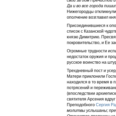
свои за дом Пречистой и
Да и во все города пиш
Нижегородцы откликнули
ополчение возглавил кн
Присоединившиеся к опо
список с Казанской чудо
князю Димитрию. Пресвя
покровительство, и Ее з
Огромные трудности исп
недостаток оружия и про
русское воинство на шту
Трехдневный пост и усе
Матери приклонили Госп
находился в то время в 
потрясений и переживан
(впоследствии архиеписк
святителя Арсения вдруг
Преподобного
Сергия Ра
молитвы услышаны; пре