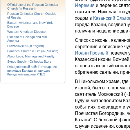
Official site of the Russian Orthodox
Иеремия
и перенес свят
Church (in Russian)
святителя Николая, отку
Russian Orthodox Church Outside
of Russia
ходом в
Казанский Благо
Eastern American and New York
города Казани, воздвиг
Diocese
получили исцеление два 
Western American Diocese
Diocese of Chicago and Mid-
Список с иконы, явленно
America
Pravoslavie.ru (in English)
обретения и описание ч
Parishes-Church is Life (in Russian)
Иоанн Грозный
повелел у
About Love, Marriage and Familty
Казанской иконы Божией 
Synod Supply - Orthodox Store
основать женский монаст
Объединенный сайт Патриарших
приходов Канады и приходов
обретению святыни, прин
Канадской епархии РПЦЗ
В Никольском храме, гд
иконой, был в то время
святитель Московский (+1
будучи митрополитом Каз
событиях, очевидцем и у
Пречистая Богородицы че
Казани”. С большой факт
случаи исцеления, сове