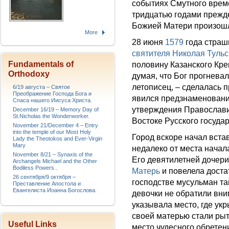
событиях Смутного време
тридцатью годами прежде
Божией Матери произо
More
28 июня
1579
года страш
святителя Николая Тульс
Fundamentals of
половину Казанского Кре
Orthodoxy
думая, что Бог прогневал
летописец, – сделалась 
6/19 августа – Святое
Преображение Господа Бога и
явился предзнаменовани
Спаса нашего Иисуса Христа.
утверждения Православи
December 16/19 – Memory Day of
St.Nicholas the Wonderworker.
Востоке Русского государ
November 21/December 4 – Entry
into the temple of our Most Holy
Город вскоре начал встав
Lady the Theotokos and Ever-Virgin
Mary
недалеко от места начал
November 8/21 – Synaxis of the
Его девятилетней дочер
Archangels Michael and the Other
Bodiless Powers..
Матерь
и повелела доста
26 сентября/9 октября –
господстве мусульман т
Преставление Апостола и
Евангелиста Иоанна Богослова.
девочки не обратили вн
указывала место, где ук
своей матерью стали рыт
Useful Links
место чудесного обретен