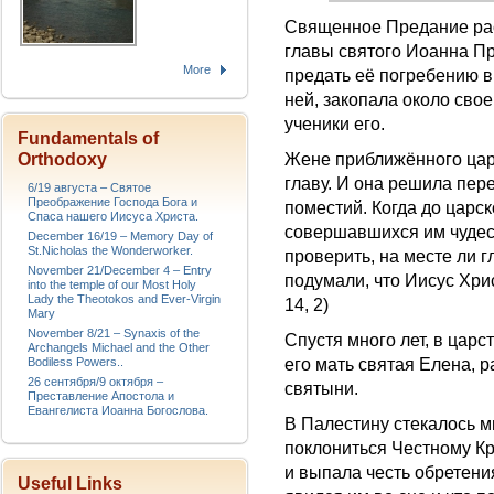
Священное Предание рас
главы святого Иоанна П
More
предать её погребению в
ней, закопала около свое
ученики его.
Fundamentals of
Жене приближённого цар
Orthodoxy
главу. И она решила пер
6/19 августа – Святое
Преображение Господа Бога и
поместий. Когда до царс
Спаса нашего Иисуса Христа.
совершавшихся им чудес
December 16/19 – Memory Day of
St.Nicholas the Wonderworker.
проверить, на месте ли г
November 21/December 4 – Entry
подумали, что Иисус Хри
into the temple of our Most Holy
Lady the Theotokos and Ever-Virgin
14, 2)
Mary
November 8/21 – Synaxis of the
Спустя много лет, в цар
Archangels Michael and the Other
его мать святая Елена, 
Bodiless Powers..
26 сентября/9 октября –
святыни.
Преставление Апостола и
Евангелиста Иоанна Богослова.
В Палестину стекалось м
поклониться Честному Кр
и выпала честь обретени
Useful Links