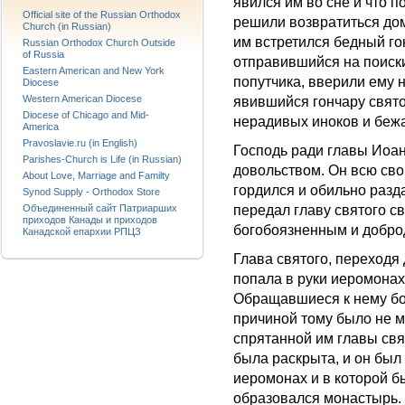
явился им во сне и что 
Official site of the Russian Orthodox
решили возвратиться дом
Church (in Russian)
им встретился бедный го
Russian Orthodox Church Outside
of Russia
отправившийся на поиски
Eastern American and New York
попутчика, вверили ему н
Diocese
Western American Diocese
явившийся гончару свято
Diocese of Chicago and Mid-
нерадивых иноков и бежа
America
Pravoslavie.ru (in English)
Господь ради главы Иоан
Parishes-Church is Life (in Russian)
довольством. Он всю сво
About Love, Marriage and Familty
гордился и обильно разд
Synod Supply - Orthodox Store
передал главу святого с
Объединенный сайт Патриарших
приходов Канады и приходов
богобоязненным и добро
Канадской епархии РПЦЗ
Глава святого, переходя 
попала в руки иеромонах
Обращавшиеся к нему бол
причиной тому было не м
спрятанной им главы свя
была раскрыта, и он был
иеромонах и в которой б
образовался монастырь.