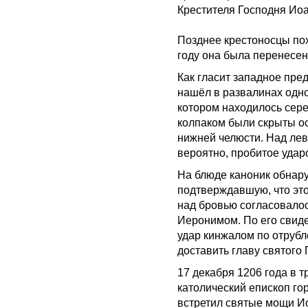
Крестителя Господня Иоа
Позднее крестоносцы пох
году она была перенесен
Как гласит западное пре
нашёл в развалинах одно
котором находилось сер
колпаком были скрыты ос
нижней челюсти. Над лев
вероятно, пробитое удар
На блюде каноник обнару
подтверждавшую, что это
над бровью согласовало
Иеронимом. По его свиде
удар кинжалом по отрубл
доставить главу святого
17 декабря 1206 года в 
католический епископ г
встретил святые мощи Ио