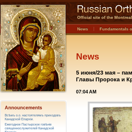
Official site of the Montre
News
Fundamentals o
News
5 июня/23 мая – па
Главы Пророка и К
07:04 AM
Announcements
Всѣмъ о.о. настоятелямъ приходовъ
Канадской Епархiи.
Ежегодное Пастырское говѣніе
священнослужителей Канадской