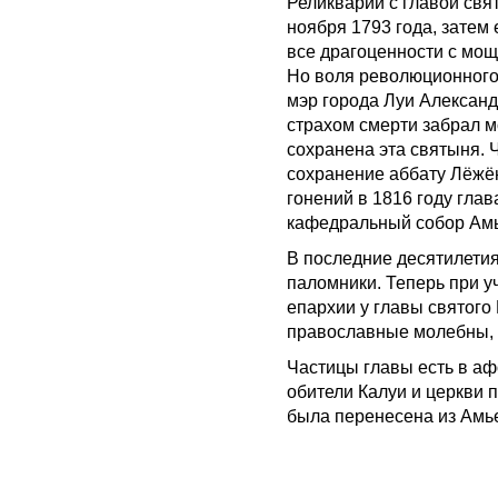
Реликварий с главой свя
ноября 1793 года, затем
все драгоценности с мощ
Но воля революционного 
мэр города Луи Александ
страхом смерти забрал м
сохранена эта святыня. Ч
сохранение аббату Лёжё
гонений в 1816 году гла
кафедральный собор Ам
В последние десятилети
паломники. Теперь при у
епархии у главы святого
православные молебны, н
Частицы главы есть в а
обители Калуи и церкви 
была перенесена из Амь