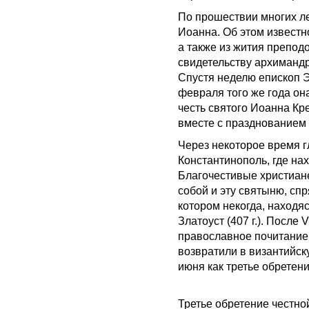
По прошествии многих ле
Иоанна. Об этом известн
а также из жития препод
свидетельству архимандр
Спустя неделю епископ Э
февраля того же года он
честь святого Иоанна Кр
вместе с празднованием 
Через некоторое время 
Константинополь, где на
Благочестивые христиане
собой и эту святыню, спр
котором некогда, находя
Златоуст (407 г.). После 
православное почитание 
возвратили в византийск
июня как третье обретен
Третье обретение честно