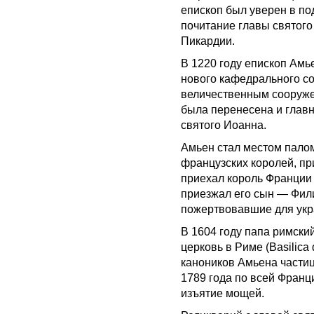
епископ был уверен в по
почитание главы святого
Пикардии.
В 1220 году епископ Ам
нового кафедрального со
величественным сооружен
была перенесена и главн
святого Иоанна.
Амьен стал местом палом
французских королей, пр
приехал король Франции
приезжал его сын — Филип
пожертвовавшие для ук
В 1604 году папа римский
церковь в Риме (Basilica 
каноников Амьена части
1789 года по всей Франц
изъятие мощей.