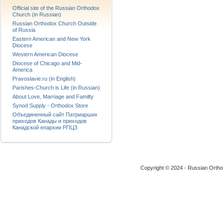
Official site of the Russian Orthodox
Church (in Russian)
Russian Orthodox Church Outside
of Russia
Eastern American and New York
Diocese
Western American Diocese
Diocese of Chicago and Mid-
America
Pravoslavie.ru (in English)
Parishes-Church is Life (in Russian)
About Love, Marriage and Familty
Synod Supply - Orthodox Store
Объединенный сайт Патриарших
приходов Канады и приходов
Канадской епархии РПЦЗ
Copyright © 2024 - Russian Ortho