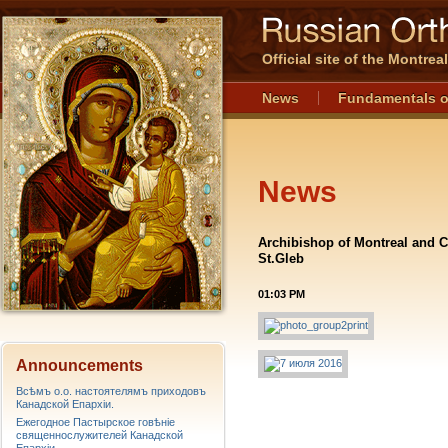
Official site of the Montre
News
Fundamentals o
News
Archibishop of Montreal and 
St.Gleb
01:03 PM
Announcements
Всѣмъ о.о. настоятелямъ приходовъ
Канадской Епархiи.
Ежегодное Пастырское говѣніе
священнослужителей Канадской