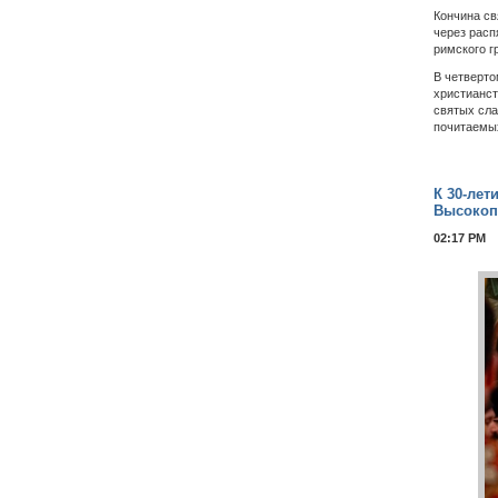
Кончина
св
через расп
римского г
В четверто
христианст
святых сла
почитаемых
К 30-лет
Высокоп
02:17 PM