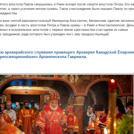
ятого апостола Павла свершилась в Риме вскоре после смерти апостола Петра. Его ка
ятие, а через усечение мечом головы. Такое снисхождение было оказано Павлу по при
ражданства.
м веке святой равноапостольный Император Константин, Миланским эдиктом легализ
во, воздвиг в честь апостолов Петра и Павла храмы – в Риме и Константинополе. Ден
вных и всехвальных апостолов с первых веков христианства стал одним из самых
 праздников, ради которого был учрежден пост, ему предшествующий.
ию архиерейского служения правящего Архиерея Канадской Епархии
реосвященнейшего Архиепископа Гавриила.