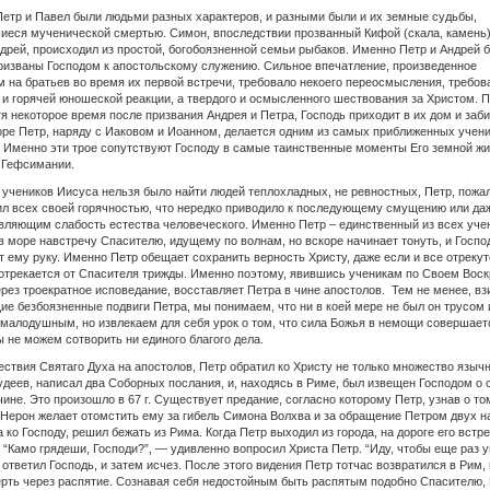
етр и Павел были людьми разных характеров, и разными были и их земные судьбы,
еся мученической смертью. Симон, впоследствии прозванный Кифой (скала, камень),
ндрей, происходил из простой, богобоязненной семьи рыбаков. Именно Петр и Андрей 
изваны Господом к апостольскому служению. Сильное впечатление, произведенное
 на братьев во время их первой встречи, требовало некоего переосмысления, требов
и горячей юношеской реакции, а твердого и осмысленного шествования за Христом. 
я некоторое время после призвания Андрея и Петра, Господь приходит в их дом и заби
оре Петр, наряду с Иаковом и Иоанном, делается одним из самых приближенных учен
 Именно эти трое сопутствуют Господу в самые таинственные моменты Его земной жи
 Гефсимании.
 учеников Иисуса нельзя было найти людей теплохладных, не ревностных, Петр, пожа
л всех своей горячностью, что нередко приводило к последующему смущению или да
вляющим слабость естества человеческого. Именно Петр – единственный из всех уче
в море навстречу Спасителю, идущему по волнам, но вскоре начинает тонуть, и Госпо
т ему руку. Именно Петр обещает сохранить верность Христу, даже если и все отрекут
отрекается от Спасителя трижды. Именно поэтому, явившись ученикам по Своем Воск
ерез троекратное исповедание, восставляет Петра в чине
апостолов. Тем не менее, вз
е безбоязненные подвиги Петра, мы понимаем, что ни в коей мере не был он трусом 
малодушным, но извлекаем для себя урок о том, что сила Божья в немощи совершаетс
ы не можем сотворить ни единого благого дела.
ствия Святаго Духа на апостолов, Петр обратил ко Христу не только множество язычн
удеев, написал два Соборных послания, и, находясь в Риме, был извещен Господом о 
чине. Это произошло в 67 г. Существует предание, согласно которому Петр, узнав о то
Нерон желает отомстить ему за гибель Симона Волхва и за обращение Петром двух 
 ко Господу, решил бежать из Рима. Когда Петр выходил из города, на дороге его встр
 “Камо грядеши, Господи?”, — удивленно вопросил Христа Петр. “Иду, чтобы еще раз 
 ответил Господь, и затем исчез. После этого видения Петр тотчас возвратился в Рим, 
рть через распятие. Сознавая себя недостойным быть распятым подобно Спасителю,