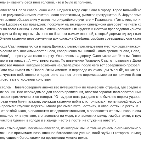
алачей казнить себя вниз головой, что и было исполнено.
апостола Павла совершенно иная. Родился тогда еще Савл в городе Тарсе Киликийск
ных родителей и имел, считавшееся престижным, римское гражданство. В Иерусалим
лигиозное образование у известного иудейского учителя – Гамалиила. (Гамалиил, почи
ой Церковью как праведник, поскольку на заседании синедриона дал совет не гнать х
их на волю Божию). Савл был очень ревностным иудеем и жестоко преследовал христи
о делом богоугодным. Именно он был тем самым юношей, который держал одежды пал
збиение камнями первомученика архидиакона Стефана, одобряя совершавшуюся казнь
огда Савл направлялся в город Дамаск с целью преследования местной христианской
о осиял невыносимый свет с неба, совершенно лишивший Савла зрения. “Савл, Савл,
Меня”, — прозвучал голос сверху. Упав лицом на дорогу, Савл закричал: “Кто ты, Господ
орого ты гонишь…”, — ответил голос. По повелению Господню Савл отправился в Дамас
апостол Анания, который возложил на Савла руки, после чего тот совершенно прозрел.
авл принимает имя Павел. Этим именем, в переводе означающем “малый”, он как бы
л чувство собственного недостоинства, постоянно переживаемое им по причине бывш
стовства в отношении христиан.
столом, Павел совершил множество путешествий по языческим странам, где создал 
их общин. Все необходимое для своего пропитания, апостол зарабатывал собственны
о своих приключениях он говорит: “От иудеев пять раз дано мне было по сорока ударов
и раза меня били палками, однажды камнями побивали, три раза я терпел кораблекруше
ь пробыл в глубине морской. Много раз был в путешествиях, в опасностях на реках, в
 от разбойников, в опасностях от единоплеменников, в опасностях от язычников, в оп
в опасностях в пустыне, в опасностях на море, в опасностях между лжебратиями, в тру
часто в бдении, в голоде и в жажде, часто в посте, на стуже и в наготе”.
ли четырнадцать посланий апостола, из которых мы не только узнаем о его многочис
ях, но и принимаем возвышенное богословское учение, всей глубины которого не мог
енующиеся богословами на протяжении многих веков.