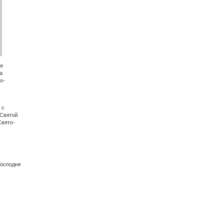
ая
а
о-
 с
 Святой
Свято-
Господня