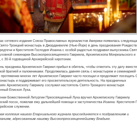
цах сетевого издания Союза Православных журналистов Америки появилась следующ
Свято-Троицкий монастырь в Джорданвилле (Нью-Йорк) в день празднования Рождеств
редтечи и Крестителя Господня Иоанна с особой радостью поздравил выпускника Свят
уховной семинарии Высокопреосвященного Гавриила, Архиепископа Монреальского и
, с 30-й годовщиной Архиерейской хиротонии.
нь праздника Архиепископ Гавриил прибыл в обитель, чтобы отметить эту дату вместе
ой братией и паломниками. Продолжилась давняя связь с монастырем и семинарией
 протяжении многих лет Архиепископ Гавриил часто посещал и продолжает посещать 
онастырь и поддерживает его просветительскую деятельность. На праздничных
иях Архиепископу Гавриилу сослужил настоятель Свято-Троицкого монастыря
нный Епископ Лука.
ении Божественной Литургии Преосвященный Лука вручил Архиепископу Гавриилу
ский посох, пожелав ему дальнейшей помощи и заступничества Иоанна -Крестителя 
ерейском служении.
ая коллегия нашего Епархиального журнала присоединяется к поздравлениям и
ланиям, адресованным нашему Высокопреосвященнейшему Владыке.