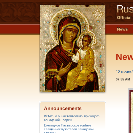
Officia
News
Ne
12 июля
07:55 AM
Announcements
Всѣмъ о.о. настоятелямъ приходовъ
Канадской Епархiи.
Ежегодное Пастырское говѣніе
священнослужителей Канадской