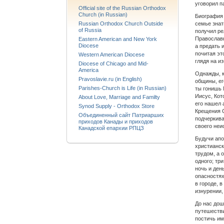
уговорил п
Official site of the Russian Orthodox
Church (in Russian)
Биография 
Russian Orthodox Church Outside
семье знат
of Russia
получил ре
Православн
Eastern American and New York
Diocese
а предать 
почитая эт
Western American Diocese
глядя на и
Diocese of Chicago and Mid-
America
Однажды, к
Pravoslavie.ru (in English)
общины, ег
Parishes-Church is Life (in Russian)
ты гонишь 
Иисус, Кот
About Love, Marriage and Familty
его нашел 
Synod Supply - Orthodox Store
Крещения С
Объединенный сайт Патриарших
подчеркива
приходов Канады и приходов
своего неи
Канадской епархии РПЦЗ
Будучи апо
христианск
трудом, а 
одного; тр
ночь и ден
опасностях
в городе, 
изнурении, 
До нас дош
путешестви
постичь им