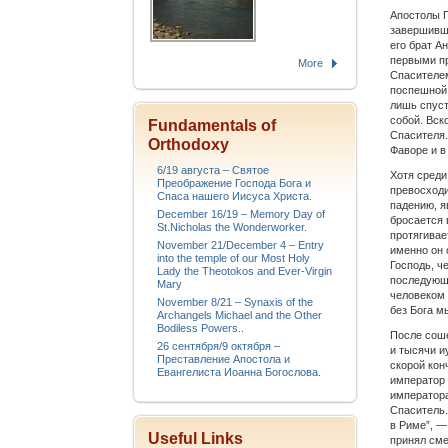
Апостолы П
завершивши
его брат А
первыми пр
More
Спасителем
поспешной 
лишь спуст
собой. Вск
Fundamentals of
Спасителя.
Orthodoxy
Фаворе и в
6/19 августа – Святое
Хотя среди
Преображение Господа Бога и
превосходи
Спаса нашего Иисуса Христа.
падению, я
December 16/19 – Memory Day of
бросается 
St.Nicholas the Wonderworker.
протягивае
November 21/December 4 – Entry
именно он 
into the temple of our Most Holy
Господь, ч
Lady the Theotokos and Ever-Virgin
последующи
Mary
человеком 
November 8/21 – Synaxis of the
без Бога м
Archangels Michael and the Other
Bodiless Powers..
После соше
26 сентября/9 октября –
и тысячи и
Преставление Апостола и
скорой кон
Евангелиста Иоанна Богослова.
император 
императора
Спаситель.
в Риме”, —
Useful Links
принял сме