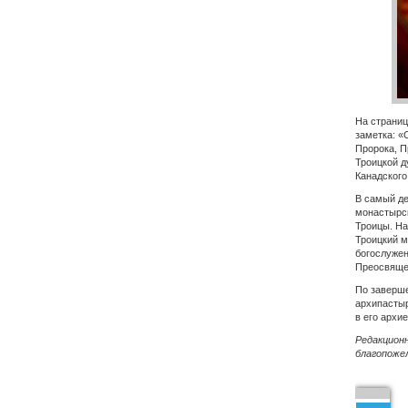
На страни
заметка: «
Пророка, П
Троицкой д
Канадского
В самый де
монастырск
Троицы. На
Троицкий м
богослужен
Преосвяще
По заверш
архипастыр
в его архи
Редакционн
благопоже