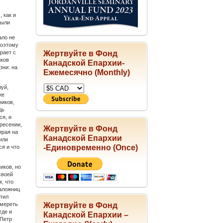
 как и
были
ало не
Поэтому
Жертвуйте в Фонд
рает с
иков
Канадской Епархии-
зни: на
Ежемесячно (Monthly)
луй,
же
ников,
дь
ся, и
ресении,
Жертвуйте в Фонд
ирая на
Канадской Епархии
или
-Единовременно (Once)
я и что
иков, но
своей
м, что
наложниц
етил
Жертвуйте в Фонд
умереть
где и
Канадской Епархии –
 Петр