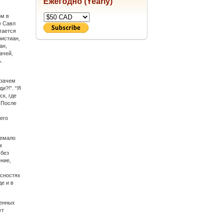
Ежегодно (Yearly)
ом в
е Савл
тается
ристиан,
ан,
ачей,
.
 зачем
и?!”. “Я
к, где
 После
его
немало
м
 без
ние,
асностях
де и в
ленных
ут