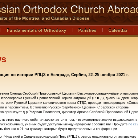
l site of the Montreal and Canadian Diocese
Fundamentals of Orthodoxy
Parishes
Calendar
ws
ция по истории РПЦЗ в Белграде, Сербия, 22–25 ноября 2021 г.
овения Синода Сербской Православной Церкви и Высокопреосвященнейшего митропол
Первоиерарха Русской Православной Церкви Заграницей (РПЦЗ), диакон Андрея Псар
истории Русской Церкви и канонического права
C
ТДС, проводит конференцию
«Связ
оги и перспективы. К столетию Русской Зарубежной Церкви». С сербской стороны
ию организует д-р
Радован Пилипович, директор Архива Сербской Православной Церкв
сть этого научного события заключается в том, что экспертные знания выдающихся, в
русскоязычных, ученых будут доступны международному сообществу. Пройдите
по сс
ть больше о 21-ом докладе, которые будет представлены на конференции.
оп Чикагский и Среднеамериканский Петр (РПЦЗ), ректор епархиального пастырского