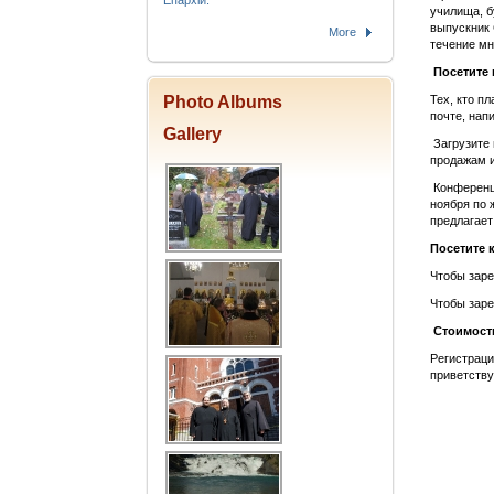
Епархіи.
училища, б
выпускник 
More
течение мн
Посетите
Photo Albums
Тех, кто п
почте, нап
Gallery
Загрузите
продажам и
Конференц-
ноября по 
предлагает
Посетите 
Чтобы заре
Чтобы заре
Стоимост
Регистраци
приветств