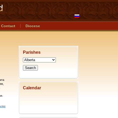
Contact
Diocese
Parishes
ита
ев,
Calendar
ь
и.
ылке