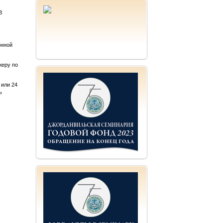
В
онной
жеру по
 или 24
ь