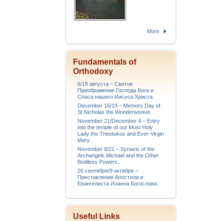
More
Fundamentals of
Orthodoxy
6/19 августа – Святое
Преображение Господа Бога и
Спаса нашего Иисуса Христа.
December 16/19 – Memory Day of
St.Nicholas the Wonderworker.
November 21/December 4 – Entry
into the temple of our Most Holy
Lady the Theotokos and Ever-Virgin
Mary
November 8/21 – Synaxis of the
Archangels Michael and the Other
Bodiless Powers..
26 сентября/9 октября –
Преставление Апостола и
Евангелиста Иоанна Богослова.
Useful Links