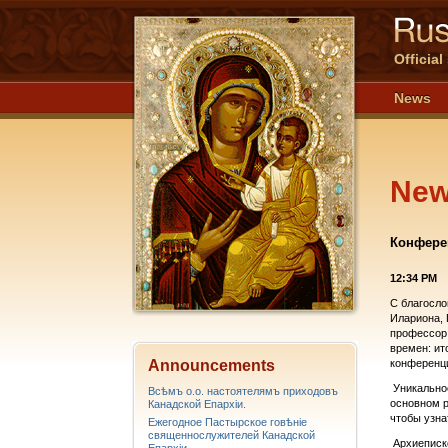
Officia
News
Ne
Конферен
12:34 PM
С благосл
Илариона, 
профессор 
времен: ит
Announcements
конференц
Уникально
Всѣмъ о.о. настоятелямъ приходовъ
основном 
Канадской Епархiи.
чтобы узна
Ежегодное Пастырское говѣніе
священнослужителей Канадской
Архиеписк