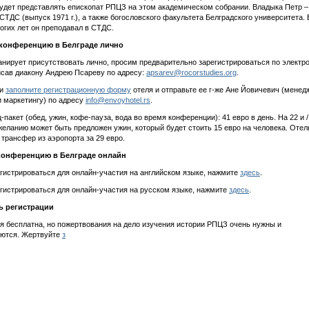
удет представлять епископат РПЦЗ на этом академическом собрании. Владыка Петр –
СТДС (выпуск 1971 г.), а также богословского факультета Белградского университета. 
огих лет он преподавал в СТДС.
 конференцию в Белграде лично
ланирует присутствовать лично, просим предварительно зарегистрироваться по электр
исав диакону Андрею Псареву по адресу:
apsarev
@
rocorstudies
.
org
.
 и
заполните регистрационную форму
отеля и отправьте ее г-же Ане Йовичевич (менед
 маркетингу) по адресу
info
@
envoyhotel
.
rs
.
пакет (обед, ужин, кофе-пауза, вода во время конференции): 41 евро в день. На 22 и /
желанию может быть предложен ужин, который будет стоить 15 евро на человека. Отел
 трансфер из аэропорта за 29 евро.
конференцию в Белграде онлайн
гистрироваться для онлайн-участия на английском языке, нажмите
здесь
.
гистрироваться для онлайн-участия на русском языке, нажмите
здесь
.
ь регистрации
я бесплатна, но пожертвования на дело изучения истории РПЦЗ очень нужны и
уются. Жертвуйте
з