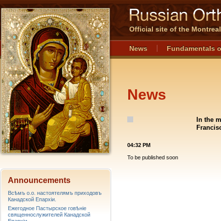
Official site of the Montre
News
Fundamentals o
News
In the 
Francis
04:32 PM
To be published soon
Announcements
Всѣмъ о.о. настоятелямъ приходовъ
Канадской Епархiи.
Ежегодное Пастырское говѣніе
священнослужителей Канадской