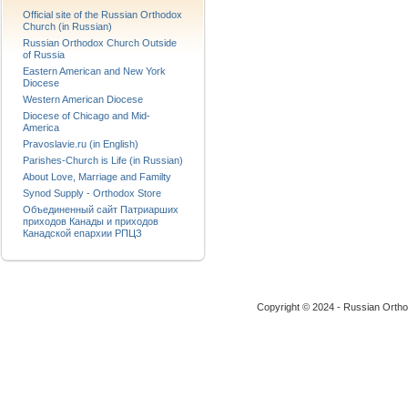
Official site of the Russian Orthodox
Church (in Russian)
Russian Orthodox Church Outside
of Russia
Eastern American and New York
Diocese
Western American Diocese
Diocese of Chicago and Mid-
America
Pravoslavie.ru (in English)
Parishes-Church is Life (in Russian)
About Love, Marriage and Familty
Synod Supply - Orthodox Store
Объединенный сайт Патриарших
приходов Канады и приходов
Канадской епархии РПЦЗ
Copyright © 2024 - Russian Ortho