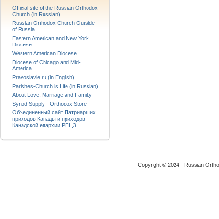
Official site of the Russian Orthodox
Church (in Russian)
Russian Orthodox Church Outside
of Russia
Eastern American and New York
Diocese
Western American Diocese
Diocese of Chicago and Mid-
America
Pravoslavie.ru (in English)
Parishes-Church is Life (in Russian)
About Love, Marriage and Familty
Synod Supply - Orthodox Store
Объединенный сайт Патриарших
приходов Канады и приходов
Канадской епархии РПЦЗ
Copyright © 2024 - Russian Ortho