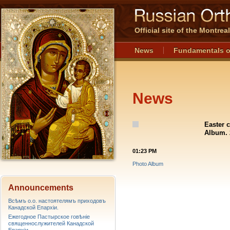
Official site of the Montre
News
Fundamentals o
News
Easter c
Album. 
01:23 PM
Photo Album
Announcements
Всѣмъ о.о. настоятелямъ приходовъ
Канадской Епархiи.
Ежегодное Пастырское говѣніе
священнослужителей Канадской