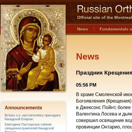
Official site of the Montre
News
Fundamentals o
News
Праздник Крещения
05:56 PM
В храме Смоленской ико
Богоявления (Крещения) 
в Джексонс Пойнт, более
Announcements
Валентина Лосева и дьяк
Всѣмъ о.о. настоятелямъ приходовъ
Канадской Епархiи.
совершил освящение вод 
Ежегодное Пастырское говѣніе
провинции Онтарио, пло
священнослужителей Канадской