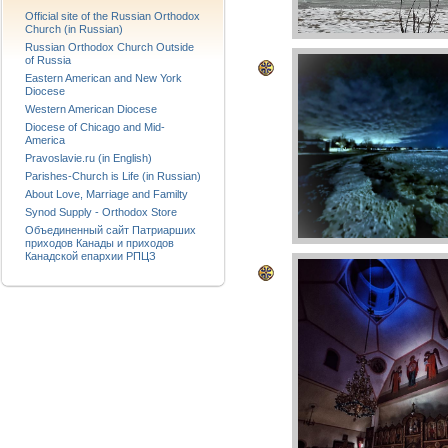
Official site of the Russian Orthodox
Church (in Russian)
Russian Orthodox Church Outside
of Russia
Eastern American and New York
Diocese
Western American Diocese
Diocese of Chicago and Mid-
America
Pravoslavie.ru (in English)
Parishes-Church is Life (in Russian)
About Love, Marriage and Familty
Synod Supply - Orthodox Store
Объединенный сайт Патриарших
приходов Канады и приходов
Канадской епархии РПЦЗ