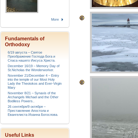
More
Fundamentals of
Orthodoxy
6/19 августа – Святое
Преображение Господа Бога и
Спаса нашего Иисуса Христа.
December 16/19 – Memory Day of
St.Nicholas the Wonderworker.
November 21/December 4 – Entry
into the temple of our Most Holy
Lady the Theotokos and Ever-Virgin
Mary
November 8/21 – Synaxis of the
Archangels Michael and the Other
Bodiless Powers..
26 сентября/9 октября –
Преставление Апостола и
Евангелиста Иоанна Богослова.
Useful Links