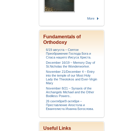
More
Fundamentals of
Orthodoxy
6/19 августа – Святое
Преображение Господа Бога и
Спаса нашего Иисуса Христа.
December 16/19 – Memory Day of
St.Nicholas the Wonderworker.
November 21/December 4 – Entry
into the temple of our Most Holy
Lady the Theotokos and Ever-Virgin
Mary
November 8/21 – Synaxis of the
Archangels Michael and the Other
Bodiless Powers..
26 сентября/9 октября –
Преставление Апостола и
Евангелиста Иоанна Богослова.
Useful Links