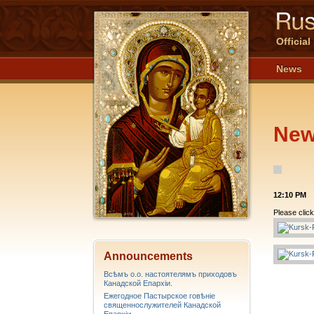
Officia
News
Ne
12:10 PM
Please click
Announcements
Всѣмъ о.о. настоятелямъ приходовъ
Канадской Епархiи.
Ежегодное Пастырское говѣніе
священнослужителей Канадской