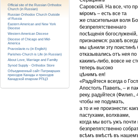
Official site of the Russian Orthodox
Саровскій. На все, что 
Church (in Russian)
міромъ – есть все та
Russian Orthodox Church Outside
of Russia
же спасительная воля Б
Eastern American and New York
безпрепятственнаго
Diocese
посѣщенія богослуженій,
Western American Diocese
Diocese of Chicago and Mid-
признаемся: развѣ всегд
America
мы цѣнили эту поистинѣ
Pravoslavie.ru (in English)
отказывались отъ нея по
Parishes-Church is Life (in Russian)
About Love, Marriage and Familty
какимъ-либо, вовсе не с
Synod Supply - Orthodox Store
теперь высоко
Объединенный сайт Патриарших
цѣнимъ ея!
приходов Канады и приходов
Канадской епархии РПЦЗ
«Радуйтеся всегда о Гос
Апостолъ Павелъ, – и па
реку, радуйтеся (Филип., 
чтобы не подумать,
а то и не произнести: ка
пастухами, волхвами,
когда мы вотъ ужъ почт
безпрепятственно собра
всѣмъ вмѣстѣ въ нашемъ