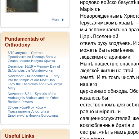
иродово войско безуспѣш
Марія съ
Новорожденнымъ Христом
More
Іерусалимскомъ храмѣ, –
мы вспоминаемъ на празд
Царь Вселенной
Fundamentals of
отвелъ руку злодѣевъ. И 
Orthodoxy
можетъ быть измѣнена
6/19 августа – Святое
людскими стараніями.
Преображение Господа Бога и
Спаса нашего Иисуса Христа.
Нынѣ нашествіе опаснаг
December 16/19 – Memory Day of
людской жизни на этой
St.Nicholas the Wonderworker.
November 21/December 4 – Entry
землѣ. И въ томъ числѣ
into the temple of our Most Holy
нашего
Lady the Theotokos and Ever-Virgin
Mary
церковнаго обихода. Обс
November 8/21 – Synaxis of the
казалось бы,
Archangels Michael and the Other
Bodiless Powers..
естественномъ для всѣх
26 сентября/9 октября –
равно и мірянъ, и
Преставление Апостола и
Евангелиста Иоанна Богослова.
священнослужителей, жел
возлюбленные братія и
сестры, «нѣтъ намъ дор
Useful Links
Серафимъ