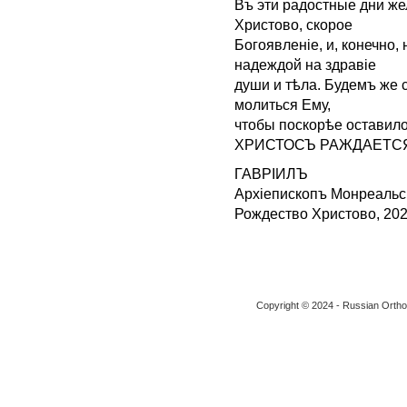
Въ эти радостные дни ж
Христово, скорое
Богоявленіе, и, конечно,
надеждой на здравіе
души и тѣла. Будемъ же 
молиться Ему,
чтобы поскорѣе оставило
ХРИСТОСЪ РАЖДАЕТСЯ
ГАВРIИЛЪ
Aрхіепископъ Монреальск
Рождество Христово, 202
Copyright © 2024 - Russian Ortho