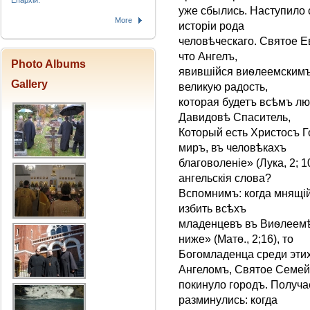
Епархіи.
уже сбылись. Наступило
More
исторіи рода
человѣческаго. Святое Е
что Ангелъ,
Photo Albums
явившійся виѳлеемскимъ
Gallery
великую радость,
которая будетъ всѣмъ лю
Давидовѣ Спаситель,
Который есть Христосъ Г
миръ, въ человѣкахъ
благоволеніе» (Лукa, 2; 
ангельскія слова?
Вспомнимъ: когда мнящі
избить всѣхъ
младенцевъ въ Виѳлеемѣ 
ниже» (Матѳ., 2;16), то
Богомладенца среди эти
Ангеломъ, Святое Семей
покинуло городъ. Получа
разминулись: когда