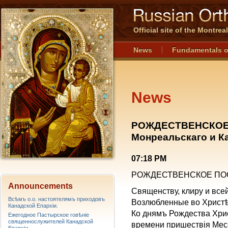
Official site of the Montre
News
Fundamentals o
News
РОЖДЕСТВЕНСКОЕ 
Монреальскаго и Ка
07:18 PM
РОЖДЕСТВЕНСКОЕ ПО
Announcements
Священству, клиру и все
Всѣмъ о.о. настоятелямъ приходовъ
Возлюбленные во Христѣ 
Канадской Епархiи.
Ко днямъ Рождества Хри
Ежегодное Пастырское говѣніе
священнослужителей Канадской
времени пришествія Мес