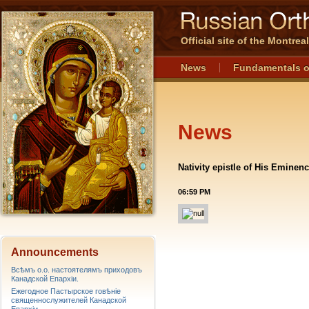
Official site of the Montre
News
Fundamentals o
News
Nativity epistle of His Eminen
06:59 PM
Announcements
Всѣмъ о.о. настоятелямъ приходовъ
Канадской Епархiи.
Ежегодное Пастырское говѣніе
священнослужителей Канадской