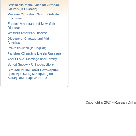
Official site of the Russian Orthodox
Church (in Russian)
Russian Orthodox Church Outside
of Russia
Eastern American and New York
Diocese
Western American Diocese
Diocese of Chicago and Mid-
America
Pravoslavie.ru (in English)
Parishes-Church is Life (in Russian)
About Love, Marriage and Familty
Synod Supply - Orthodox Store
Объединенный сайт Патриарших
приходов Канады и приходов
Канадской епархии РПЦЗ
Copyright © 2024 - Russian Ortho