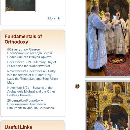
More
Fundamentals of
Orthodoxy
6/19 августа – Святое
Преображение Господа Бога и
Спаса нашего Иисуса Христа.
December 16/19 – Memory Day of
St.Nicholas the Wonderworker.
November 21/December 4 – Entry
into the temple of our Most Holy
Lady the Theotokos and Ever-Virgin
Mary
November 8/21 – Synaxis of the
Archangels Michael and the Other
Bodiless Powers..
26 сентября/9 октября –
Преставление Апостола и
Евангелиста Иоанна Богослова.
Useful Links