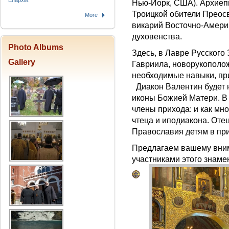
Епархіи.
Нью-Йорк, США). Архиеп
Троицкой обители Преос
More
викарий Восточно-Амери
духовенства.
Photo Albums
Здесь, в Лавре Русского
Gallery
Гавриила, новорукополо
необходимые навыки, пр
Диакон Валентин будет 
иконы Божией Матери. В 
члены прихода: и как мно
чтеца и иподиакона. Оте
Православия детям в пр
Предлагаем вашему вни
участниками этого знам