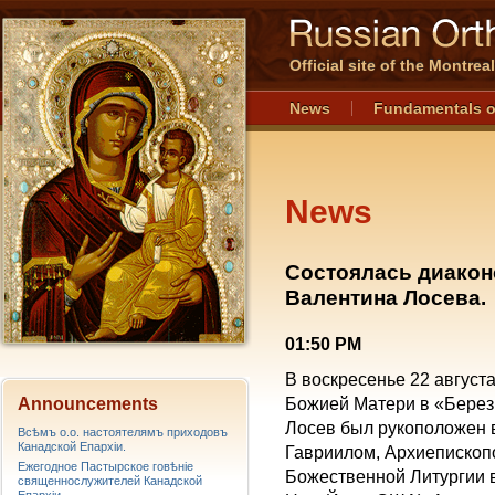
Official site of the Montre
News
Fundamentals o
News
Состоялась диакон
Валентина Лосева.
01:50 PM
В воскресенье 22 август
Announcements
Божией Матери в «Берез
Лосев был рукоположен
Всѣмъ о.о. настоятелямъ приходовъ
Канадской Епархiи.
Гавриилом, Архиепископ
Ежегодное Пастырское говѣніе
Божественной Литургии 
священнослужителей Канадской