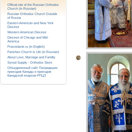
Official site of the Russian Orthodox
Church (in Russian)
Russian Orthodox Church Outside
of Russia
Eastern American and New York
Diocese
Western American Diocese
Diocese of Chicago and Mid-
America
Pravoslavie.ru (in English)
Parishes-Church is Life (in Russian)
About Love, Marriage and Familty
Synod Supply - Orthodox Store
Объединенный сайт Патриарших
приходов Канады и приходов
Канадской епархии РПЦЗ