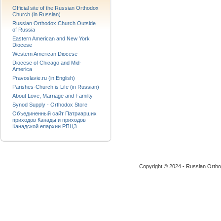
Official site of the Russian Orthodox
Church (in Russian)
Russian Orthodox Church Outside
of Russia
Eastern American and New York
Diocese
Western American Diocese
Diocese of Chicago and Mid-
America
Pravoslavie.ru (in English)
Parishes-Church is Life (in Russian)
About Love, Marriage and Familty
Synod Supply - Orthodox Store
Объединенный сайт Патриарших
приходов Канады и приходов
Канадской епархии РПЦЗ
Copyright © 2024 - Russian Ortho