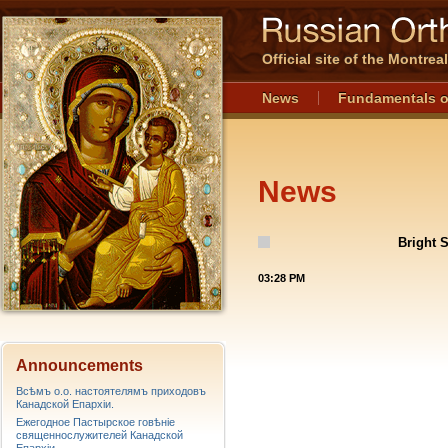
Official site of the Montre
News
Fundamentals o
News
Bright 
03:28 PM
Announcements
Всѣмъ о.о. настоятелямъ приходовъ
Канадской Епархiи.
Ежегодное Пастырское говѣніе
священнослужителей Канадской