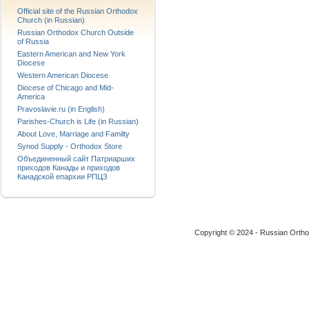
Official site of the Russian Orthodox
Church (in Russian)
Russian Orthodox Church Outside
of Russia
Eastern American and New York
Diocese
Western American Diocese
Diocese of Chicago and Mid-
America
Pravoslavie.ru (in English)
Parishes-Church is Life (in Russian)
About Love, Marriage and Familty
Synod Supply - Orthodox Store
Объединенный сайт Патриарших
приходов Канады и приходов
Канадской епархии РПЦЗ
Copyright © 2024 - Russian Ortho