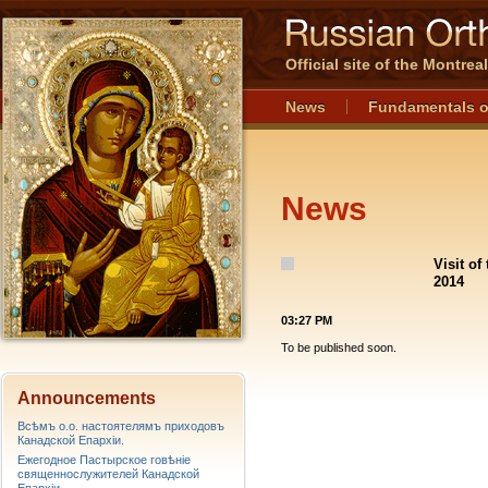
Official site of the Montre
News
Fundamentals o
News
Visit of
2014
03:27 PM
To be published soon.
Announcements
Всѣмъ о.о. настоятелямъ приходовъ
Канадской Епархiи.
Ежегодное Пастырское говѣніе
священнослужителей Канадской