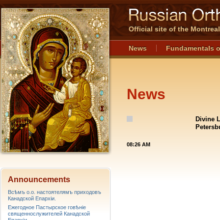
Official site of the Montre
News
Fundamentals o
News
Divine 
Petersb
08:26 AM
Announcements
Всѣмъ о.о. настоятелямъ приходовъ
Канадской Епархiи.
Ежегодное Пастырское говѣніе
священнослужителей Канадской