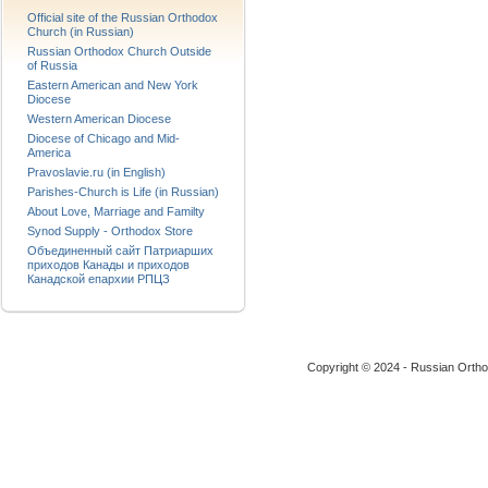
Official site of the Russian Orthodox
Church (in Russian)
Russian Orthodox Church Outside
of Russia
Eastern American and New York
Diocese
Western American Diocese
Diocese of Chicago and Mid-
America
Pravoslavie.ru (in English)
Parishes-Church is Life (in Russian)
About Love, Marriage and Familty
Synod Supply - Orthodox Store
Объединенный сайт Патриарших
приходов Канады и приходов
Канадской епархии РПЦЗ
Copyright © 2024 - Russian Ortho