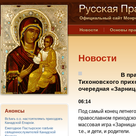
Официальный сайт Монре
Новости
Основы пр
Новости
В пр
Тихоновского прих
очередная «Зарниц
06:14
Анонсы
Под самый конец летнего 
православном приходско
Всѣмъ о.о. настоятелямъ приходовъ
Канадской Епархiи.
массовая игра «Зарница»
Ежегодное Пастырское говѣніе
т.е., и дети, и родители.
священнослужителей Канадской