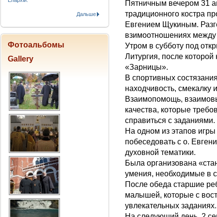
Епархіи.
Пятничным вечером 31 ав
традиционного костра пр
Дальше
Евгением Щукиным. Разг
взимоотношениях между р
Фотоальбомы
Утром в субботу под от
Литургия, после которой
Gallery
«Зарницы».
В спортивных состязания
находчивость, смекалку 
Взаимопомощь, взаимовы
качества, которые требо
справиться с заданиями.
На одном из этапов игры
побеседовать с о. Евген
духовной тематики.
Была организована «стан
умения, необходимые в 
После обеда старшие ре
малышей, которые с вос
увлекательных заданиях.
На следующий день, 2 с