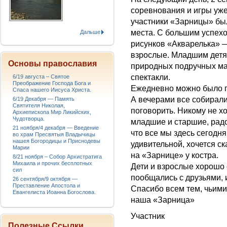
соревнования и игры уже
участники «Зарницы» был
места. С большим успехо
Дальше
рисунков «Акварелька» — 
взрослые. Младшим детя
Основы православия
природных подручных мат
спектакли.
6/19 августа – Святое
Преображение Господа Бога и
Ежедневно можно было п
Спаса нашего Иисуса Христа.
А вечерами все собирали
6/19 Декабря — Память
Святителя Николая,
поговорить. Никому не хо
Архиепископа Мир Ликийских,
Чудотворца.
младшие и старшие, радо
21 ноября/4 декабря — Введение
что все мы здесь сегодня
во храм Пресвятыя Владычицы
нашея Богородицы и Приснодевы
удивительной, хочется с
Марии
на «Зарнице» у костра.
8/21 ноября – Собор Архистратига
Михаила и прочих бесплотных
Дети и взрослые хорошо 
сил
пообщались с друзьями, 
26 сентября/9 октября —
Преставление Апостола и
Спасибо всем тем, чьими
Евангелиста Иоанна Богослова.
наша «Зарница»
Участник
Полезные Ссылки