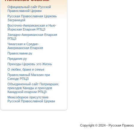
Официальный сайт Русской
Православной Церкви
Русская Православная Церковь
Заграницей
Восточно-Американская и Нью-
Йоркская Епархия РПЦЗ
Западно-Американская Епархия
РПЦЗ
Чикагская и Средне-
Американская Епархия
Православие.ру
Предание.ру
Приходы-Церковь это Жизнь
О любви, браке и семье
Православный Магазин при
Синоде РПЦЗ
Объединенный сайт Патриарших
приходов Канады и приходов
Канадской епархии РПЦЗ
Межсоборное присутствие
Русской Православной Церкви
Copyright © 2024 - Русская Право