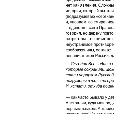
нет, как явления. Сложн
истории, который пытал
(подразумеваю «сергианс
и, уповаем, со смирение
– единство всего Правос
говорил, но дерзну повто
патриотом – он не может
неустранимое противореч
соображениям, остается 
ненавистников России, д
—
Сегодня Вы – один из 
которые сохранили, мож
стали иерархом Русской
погружены в то, что п
И, кстати, откуда поше
.
— Как часто бывало у де
Австралии, куда мои роди
первым языком. Английски