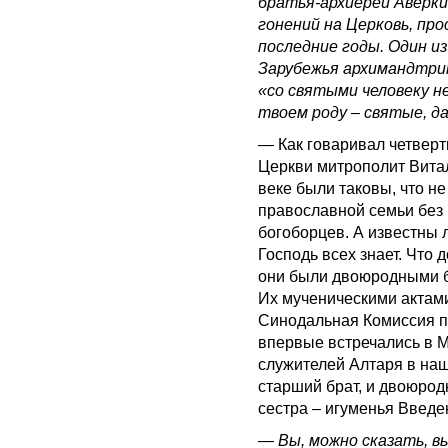
братья-архиереи Аверки
гонений на Церковь, пр
последние годы. Один и
Зарубежья архимандтрит
«со святыми человеку не
твоем роду – святые, д
— Как говаривал четвер
Церкви митрополит Витал
веке были таковы, что не
православной семьи без 
богоборцев. А известны 
Господь всех знает. Что 
они были двоюродными б
Их мученическими актам
Синодальная Комиссия по
впервые встречались в М
служителей Алтаря в наше
старший брат, и двоюро
сестра – игуменья Введе
—
Вы, можно сказать, в