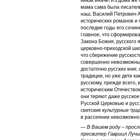
никак иначе! Из дома же
мама сама была писатель
наш, Василий Петрович 
исторических романов и 
последие годы его сочин
главное, что сформирова
Закона Божия, русского я
церковно-приходской шко
что сбережение русскост
совершенно невозможным
достаточно русских книг,
традиции, но уже дети ка
русскому, прежде всего, к
историческим Отечеством
они теряют даже русское
Русской Церковью и русс
светские культурные трад
в рассеянии невозможно
— В Вашем роду – просл
пресвитер Гавриил Лучи