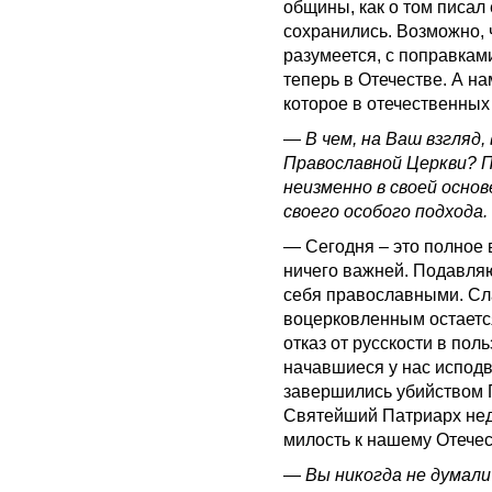
общины, как о том писал
сохранились. Возможно, 
разумеется, с поправкам
теперь в Отечестве. А на
которое в отечественных 
—
В чем, на Ваш взгляд,
Православной Церкви? П
неизменно в своей основ
своего особого подхода.
— Сегодня – это полное 
ничего важней. Подавля
себя православными. Сла
воцерковленным остаетс
отказ от русскости в пол
начавшиеся у нас исподво
завершились убийством 
Святейший Патриарх неда
милость к нашему Отечест
—
Вы никогда не думали