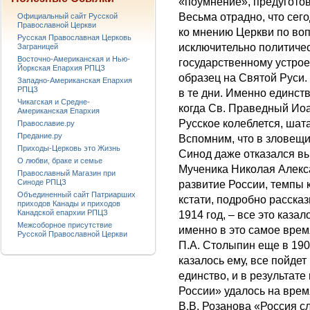
«поумнение», предуготов
Весьма отрадно, что се
Официальный сайт Русской
Православной Церкви
ко мнению Церкви по воп
Русская Православная Церковь
исключительно политичес
Заграницей
Восточно-Американская и Нью-
государственному устрое
Йоркская Епархия РПЦЗ
образец на Святой Руси. 
Западно-Американская Епархия
РПЦЗ
в те дни. Именно единст
Чикагская и Средне-
когда Св. Праведный Ио
Американская Епархия
Русское колеблется, шат
Православие.ру
Предание.ру
Вспомним, что в зловещ
Приходы-Церковь это Жизнь
Синод даже отказался вы
О любви, браке и семье
Мученика Николая Алекс
Православный Магазин при
Синоде РПЦЗ
развитие России, темпы 
Объединенный сайт Патриарших
кстати, подробно рассказ
приходов Канады и приходов
Канадской епархии РПЦЗ
1914 год, – все это каз
Межсоборное присутствие
именно в это самое вре
Русской Православной Церкви
П.А. Столыпин еще в 1909
казалось ему, все пойде
единство, и в результат
России» удалось на врем
В.В. Розанова «Россия с