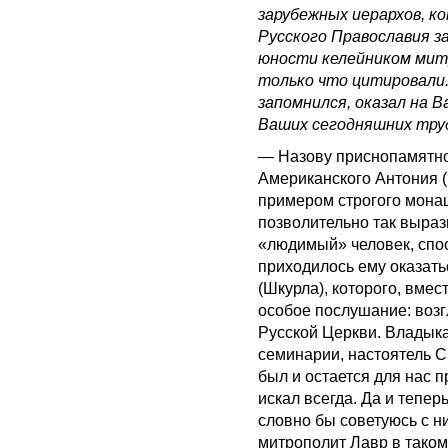
зарубежных иерархов, 
Русского Православия з
юности келейником мит
только что цитировали.
запомнился, оказал на 
Ваших сегодняшних труд
— Назову приснопамятно
Американского Антония (
примером строгого монаш
позволительно так выра
«людимый» человек, спос
приходилось ему оказать
(Шкурла), которого, вме
особое послушание: возг
Русской Церкви. Владыка
семинарии, настоятель С
был и остается для нас 
искал всегда. Да и тепе
словно бы советуюсь с н
митрополит Лавр в таком