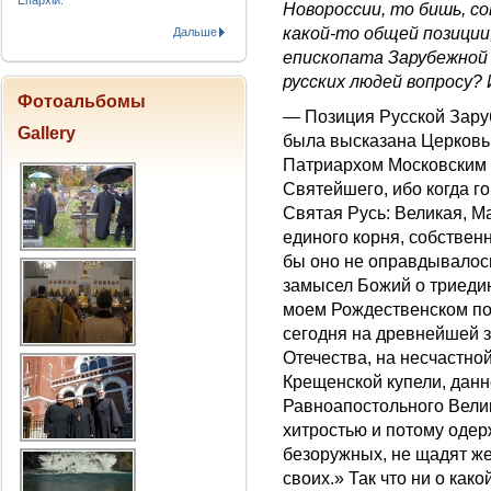
Епархіи.
Новороссии, то бишь, с
какой-то общей позиции,
Дальше
епископата Зарубежной 
русских людей вопросу?
Фотоальбомы
— Позиция Русской Заруб
Gallery
была высказана Церковь
Патриархом Московским и
Святейшего, ибо когда г
Святая Русь: Великая, М
единого корня, собственн
бы оно не оправдывалось
замысел Божий о триедин
моем Рождественском п
сегодня на древнейшей з
Отечества, на несчастной
Крещенской купели, данн
Равноапостольного Вели
хитростью и потому оде
безоружных, не щадят же
своих.» Так что ни о как