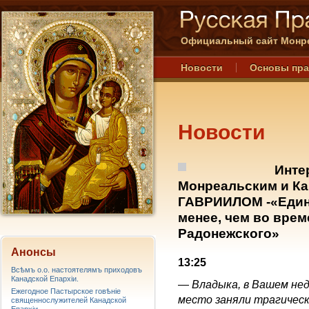
Официальный сайт Монре
Новости
Основы пр
Новости
Инте
Монреальским и К
ГАВРИИЛОМ -«Единс
менее, чем во вре
Радонежского»
Анонсы
13:25
Всѣмъ о.о. настоятелямъ приходовъ
Канадской Епархiи.
—
Владыка, в Вашем не
Ежегодное Пастырское говѣніе
место заняли трагическ
священнослужителей Канадской