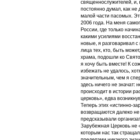
священнослужителей, и, 
постоянно думал, как не 
малой части пасомых. Э
2006 года. На меня само
России, где только начи
какими усилиями восста
новые, я разговаривал с
лица тех, кто, быть може
храма, подошли ко Свято
я хочу быть вместе! К с
избежать не удалось, хо
значительным, чем я спе
здесь ничего не значат: 
происходит в истории ра
церковь», едва возникну
Теперь этих «истинно-зар
возвращаются далеко не в
предсказывали организа
Зарубежная Церковь не 
которым нас так стращали
пределами никакого знач