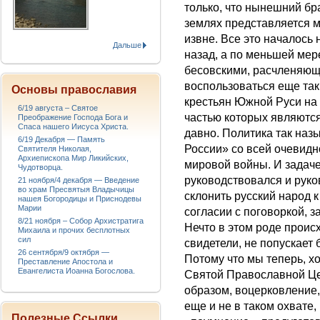
только, что нынешний бр
землях представляется 
извне. Все это началось 
Дальше
назад, а по меньшей мер
бесовскими, расчленяющ
воспользоваться еще та
Основы православия
крестьян Южной Руси на
6/19 августа – Святое
частью которых являются
Преображение Господа Бога и
Спаса нашего Иисуса Христа.
давно. Политика так на
6/19 Декабря — Память
России» со всей очевидн
Святителя Николая,
Архиепископа Мир Ликийских,
мировой войны. И задаче
Чудотворца.
руководствовался и руко
21 ноября/4 декабря — Введение
во храм Пресвятыя Владычицы
склонить русский народ 
нашея Богородицы и Приснодевы
Марии
согласии с поговоркой, з
8/21 ноября – Собор Архистратига
Нечто в этом роде происх
Михаила и прочих бесплотных
сил
свидетели, не попускает
26 сентября/9 октября —
Потому что мы теперь, х
Преставление Апостола и
Евангелиста Иоанна Богослова.
Святой Православной Цер
образом, воцерковление,
еще и не в таком охвате,
Полезные Ссылки