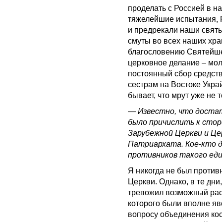
проделать с Россией в на
тяжелейшие испытания, Р
и предрекали наши святы
смуты во всех наших храм
благословению Святейшег
церковное делание – мол
постоянный сбор средст
сестрам на Востоке Укра
бывает, что мрут уже не т
—
Известно, что достат
было причислить к стор
Зарубежной Церкви и Це
Патриархата. Кое-кто д
противников такого ед
Я никогда не был против
Церкви. Однако, в те дни,
тревожил возможный рас
которого были вполне яв
вопросу объединения кос