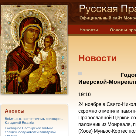
Официальный сайт Монре
Новости
Основы пр
Новости
Годо
Иверской-Монреаль
19:10
24 ноября в Свято-Нико
Анонсы
скромно отметили памятн
Православной Церкви со
Всѣмъ о.о. настоятелямъ приходовъ
Канадской Епархiи.
паломник из Монреаля, 
Ежегодное Пастырское говѣніе
(Хосе) Муньос-Кортес по
священнослужителей Канадской