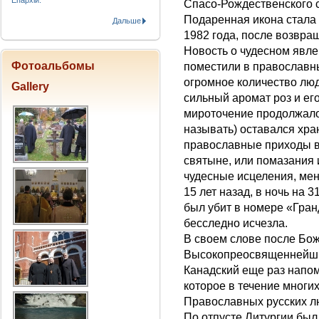
Епархіи.
Спасо-Рождественского 
Подаренная икона стала 
Дальше
1982 года, после возвра
Новость о чудесном явле
Фотоальбомы
поместили в православн
огромное количество лю
Gallery
сильный аромат роз и ег
мироточение продолжалос
называть) оставался хра
православные приходы во
святыне, или помазания
чудесные исцеления, мен
15 лет назад, в ночь на 
был убит в номере «Гран
бесследно исчезла.
В своем слове после Бо
Высокопреосвященнейши
Канадский еще раз напо
которое в течение многи
Православных русских лю
По отпусте Литургии был