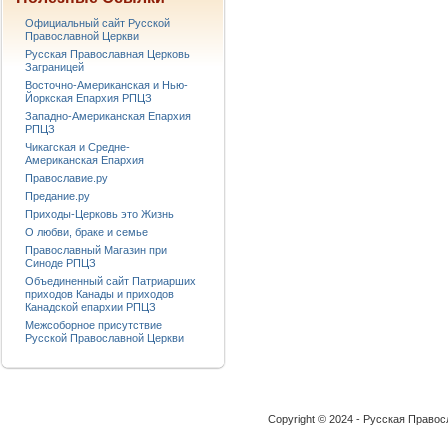
Официальный сайт Русской
Православной Церкви
Русская Православная Церковь
Заграницей
Восточно-Американская и Нью-
Йоркская Епархия РПЦЗ
Западно-Американская Епархия
РПЦЗ
Чикагская и Средне-
Американская Епархия
Православие.ру
Предание.ру
Приходы-Церковь это Жизнь
О любви, браке и семье
Православный Магазин при
Синоде РПЦЗ
Объединенный сайт Патриарших
приходов Канады и приходов
Канадской епархии РПЦЗ
Межсоборное присутствие
Русской Православной Церкви
Copyright © 2024 - Русская Право