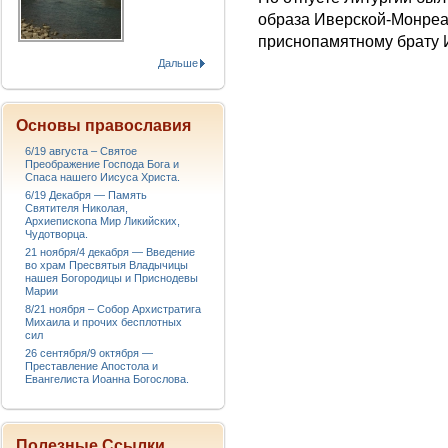
образа Иверской-Монреал
приснопамятному брату 
Дальше
Основы православия
6/19 августа – Святое
Преображение Господа Бога и
Спаса нашего Иисуса Христа.
6/19 Декабря — Память
Святителя Николая,
Архиепископа Мир Ликийских,
Чудотворца.
21 ноября/4 декабря — Введение
во храм Пресвятыя Владычицы
нашея Богородицы и Приснодевы
Марии
8/21 ноября – Собор Архистратига
Михаила и прочих бесплотных
сил
26 сентября/9 октября —
Преставление Апостола и
Евангелиста Иоанна Богослова.
Полезные Ссылки