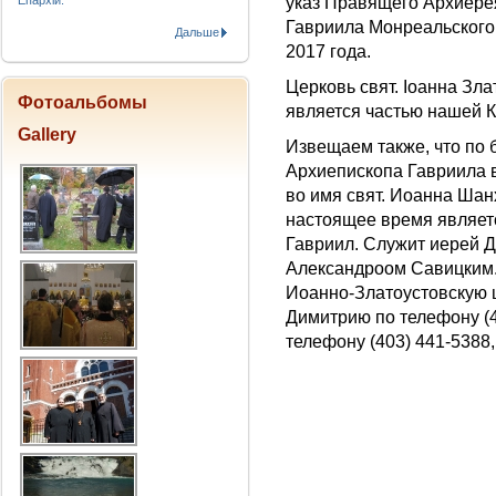
Епархіи.
указ Правящего Архиер
Гавриила Монреальского и
Дальше
2017 года.
Церковь свят. Іоанна Зла
Фотоальбомы
является частью нашей К
Gallery
Извещаем также, что по
Архиепископа Гавриила в
во имя свят. Иоанна Шан
настоящее время являе
Гавриил. Служит иерей Д
Александроом Савицким.
Иоанно-Златоустовскую це
Димитрию по телефону (4
телефону (403) 441-5388