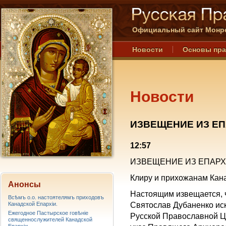
Официальный сайт Монре
Новости
Основы пр
Новости
ИЗВЕЩЕНИЕ ИЗ Е
12:57
ИЗВЕЩЕНИЕ ИЗ ЕПАР
Клиру и прихожанам Кан
Анонсы
Настоящим извещается, 
Всѣмъ о.о. настоятелямъ приходовъ
Канадской Епархiи.
Святослав Дубаненко иск
Ежегодное Пастырское говѣніе
Русской Православной Ц
священнослужителей Канадской