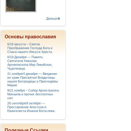
Дальше
Основы православия
6/19 августа – Святое
Преображение Господа Бога и
Спаса нашего Иисуса Христа.
6/19 Декабря — Память
Святителя Николая,
Архиепископа Мир Ликийских,
Чудотворца.
21 ноября/4 декабря — Введение
во храм Пресвятыя Владычицы
нашея Богородицы и Приснодевы
Марии
8/21 ноября – Собор Архистратига
Михаила и прочих бесплотных
сил
26 сентября/9 октября —
Преставление Апостола и
Евангелиста Иоанна Богослова.
Полезные Ссылки